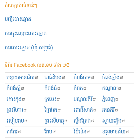
តំណភ្ជាប់សំខាន់ៗ
បញ្ជីបោះឆ្នោត
ការចុះឈ្មោះបោះឆ្នោត
ការបោះឆ្នោត (ឃុំ សង្កាត់)
ទំព័រ Facebook លធ.ខប ទាំង ២៥
បន្ទាយមានជ័យ
បាត់ដំបង
កំពង់ចាម
កំពង់ឆ្នាំង
កំពង់ស្ពឺ
កំពង់ធំ
កំពត
កណ្ដាល
កោះកុង
ក្រចេះ
មណ្ឌលគិរី
ភ្នំពេញ
ព្រះ​វិហារ
ព្រៃវែង
ពោធិ៍សាត់
រតនគិរី
សៀមរាប
ព្រះសីហនុ
ស្ទឹងត្រែង
ស្វាយរៀង
តាកែវ
កែប
ប៉ៃលិន
ឧត្ដរមានជ័យ