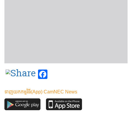
Facebook
ទាញយកកម្មវិធី(App) CamNEC News