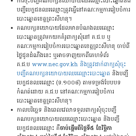
ការចុះបញ្ជីគណបក្សនយោបាយឈរឈ្មោះបោះឆ្នោតនិង
បញ្ជីបេក្ខជនឈរឈ្មោះត្រូវធ្វើនៅគណៈកម្មការរៀបចំការ
បោះឆ្នោតខេត្តព្រះសីហនុ។
គណបក្សនយោបាយដែលមានបំណងឈរឈ្មោះ
បោះឆ្នោតត្រូវមកយកគំរូពាក្យសុំនៅ គ.ជ.ប ឬ
គណៈកម្មការរៀបចំការបោះឆ្នោតខេត្តព្រះសីហនុ​ ចាប់ពី
ថ្ងៃជូនដំណឹងនេះ ឬអាចទាញយកពីគេហទំព័រ
គ.ជ.ប
www.nec.gov.kh និងត្រូវដាក់ពាក្យសុំចុះ
បញ្ជីគណបក្សនយោបាយឈរឈ្មោះបោះឆ្នោត
និងបញ្ជី
បេក្ខជនឈរឈ្មោះ (ទ.១០០៨) តាមទម្រង់បែបបទ
កំណត់ដោយ គ.ជ.ប នៅគណៈកម្មការរៀបចំការ
បោះឆ្នោតខេត្តព្រះសីហនុ។
កាលបរិច្ឆេទ និងពេលវេលាទទួលពាក្យសុំចុះបញ្ជី
គណបក្សនយោបាយឈរឈ្មោះបោះឆ្នោត និងបញ្ជី
បេក្ខជនឈរឈ្មោះ គឺ
ចាប់ផ្តើមពីថ្ងៃទី៥ ខែវិច្ឆិកា