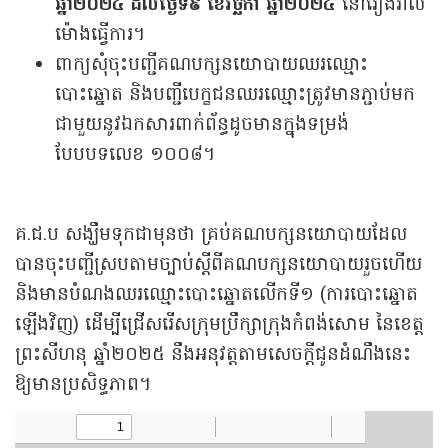
ឆ្នាំ២០២៤ ដល់ថ្ងៃទី៩ ខែវិច្ឆិកា ឆ្នាំ២០២៤
នៅរៀងរាល់
ម៉ោងធ្វើការ។
ពាក្យសុំចុះបញ្ជីគណបក្សនយោបាយឈរឈ្មោះ
បោះឆ្នោត និងបញ្ជីបេក្ខជនឈរឈ្មោះត្រូវមានភ្ជាប់មក
ជាមួយនូវឯកសារពាក់ព័ន្ធដូចមានក្នុងទម្រង់
បែបបទលេខ ១០០៨។
គ.ជ.ប សង្ឃឹមទុក​ជាមុនថា គ្រប់គណបក្សនយោបាយដែល
បានចុះបញ្ជីស្របតាមច្បាប់ស្ដីពីគណបក្សនយោបាយរួចហើយ
និងមានបំណងឈរឈ្មោះបោះឆ្នោតលើកទី១ (ការបោះឆ្នោត
ឡើងវិញ) ដើម្បីជ្រើសរើសក្រុមប្រឹក្សាក្រុងកំពង់សោម នៃខេត្ត
ព្រះសីហនុ ឆ្នាំ២០២៥ នឹងអនុវត្តតាមសេចក្តីជូនដំណឹងនេះ
ឱ្យមានប្រសិទ្ធភាព។