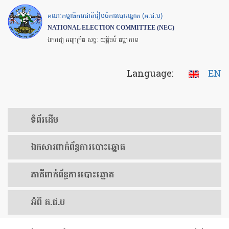
Skip
គណៈកម្មាធិការជាតិរៀបចំការបោះឆ្នោត (គ.ជ.ប)
to
NATIONAL ELECTION COMMITTEE (NEC)
main
ឯករាជ្យ អព្យាក្រឹត សច្ចៈ យុត្តិធម៌ តម្លាភាព
content
Language:
EN
ទំព័រ​ដើម
ឯកសារ​ពាក់ព័ន្ធ​ការ​បោះឆ្នោត
​ភាគីពាក់ព័ន្ធ​​ការ​បោះឆ្នោត
អំពី គ.ជ.ប