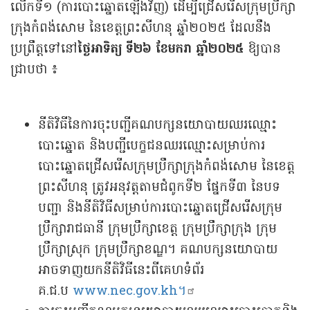
លើកទី១ (ការបោះឆ្នោតឡើងវិញ) ដើម្បីជ្រើសរើសក្រុមប្រឹក្សា
ក្រុងកំពង់សោម នៃខេត្តព្រះសីហនុ ឆ្នាំ២០២៥ ដែលនឹង
ប្រព្រឹត្តទៅនៅ
ថ្ងៃអាទិត្យ ទី២៦ ខែមករា ឆ្នាំ២០២៥
ឱ្យបាន
ជ្រាបថា ៖
នីតិវិធីនៃការចុះបញ្ជីគណបក្សនយោបាយឈរឈ្មោះ
បោះឆ្នោត និងបញ្ជីបេក្ខជនឈរឈ្មោះសម្រាប់ការ
បោះឆ្នោតជ្រើសរើសក្រុមប្រឹក្សាក្រុងកំពង់សោម នៃខេត្ត
ព្រះសីហនុ ត្រូវអនុវត្តតាមជំពូកទី២ ផ្នែកទី៣ នៃបទ
បញ្ជា និងនីតិវិធីសម្រាប់ការបោះឆ្នោតជ្រើសរើសក្រុម
ប្រឹក្សារាជធានី ក្រុមប្រឹក្សាខេត្ត ក្រុមប្រឹក្សាក្រុង ក្រុម
ប្រឹក្សាស្រុក ក្រុមប្រឹក្សាខណ្ឌ។ គណបក្សនយោបាយ
អាចទាញយកនីតិវិធីនេះពីគេហទំព័រ
គ.ជ.ប
www.nec.gov.kh។