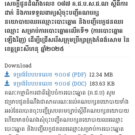
សេចក្តីជូនដំណឹងលេខ​ ០៨៧​ គ.ជ.ប.ស.ជ.ណ ស្តីពីការ
ដាក់ និងការទទួលពាក្យសុំចុះបញ្ជីគណបក្ស
នយោបាយឈរឈ្មោះបោះឆ្នោត និងបញ្ជីបេក្ខជនឈរ
ឈ្មោះ សម្រាប់ការបោះឆ្នោតលើកទី១ (ការបោះឆ្នោត
ឡើងវិញ) ដើម្បីជ្រើសរើសក្រុមប្រឹក្សាក្រុងកំពង់សោម នៃ
ខេត្តព្រះសីហនុ ឆ្នាំ២០២៥
Download
ទម្រង់បែបបទលេខ ១០០៨ (PDF)
12.34 MB
ទម្រង់បែបបទលេខ ១០០៨ (DOC)
183.63 KB
គណៈកម្មាធិការជាតិរៀបចំការបោះឆ្នោត (គ.ជ.ប) សូម
ជម្រាបជូនដំណឹងជាសាធារណៈដល់គណបក្សនយោបាយទាំង
អស់ដែលបានចុះបញ្ជីស្របតាមច្បាប់ស្តីពីគណបក្សនយោបាយ
ហើយមានបំណងសុំចុះបញ្ជីគណបក្សនយោបាយឈរឈ្មោះ
បោះឆ្នោត និងបញ្ជីបេក្ខជនឈរឈ្មោះសម្រាប់ការបោះឆ្នោត