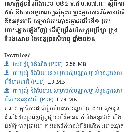
សេចក្តីជូនដំណឹងលេខ​ ​​០៨៤ គ.ជ.ប.ស.ជ.ណ​ ស្តីពីការ
ដាក់ និងការទទួលពាក្យសុំចុះឈ្មោះអ្នកសារព័ត៌មានជាតិ
និងអន្តរជាតិ សម្រាប់ការបោះឆ្នោតលើកទី១ (ការ
បោះឆ្នោតឡើងវិញ) ដើម្បីជ្រើសរើសក្រុមប្រឹក្សា ក្រុង
កំពង់សោម នៃខេត្តព្រះសីហនុ ឆ្នាំ២០២៥
Download
សេចក្ដីជូនដំណឹង​ (PDF)
2.56 MB
ពាក្យសុំ និងបែបបទសម្រាប់សុំបណ្ណសម្គាល់ខ្លួនអ្នកសារ
ព័ត៌មានជាតិ (PDF)
1.9 MB
ពាក្យសុំ និងបែបបទសម្រាប់សុំបណ្ណសម្គាល់ខ្លួនអ្នកសារ
ព័ត៌មានអន្តរជាតិ (PDF)
1.78 MB
គណៈកម្មាធិការជាតិរៀបចំការបោះឆ្នោត (គ.ជ.ប) សូមជូន
ដំណឹងដល់ប្រព័ន្ធផ្សព្វផ្សាយព័ត៌មានជាតិ និងអន្តរជាតិ ទាំង
អស់ឱ្យបានជ្រាបថា ការយកព័ត៌មានអំពីដំណើរការបោះឆ្នោត