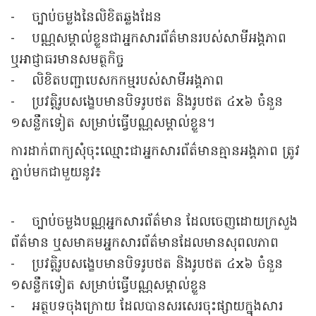
- ច្បាប់ចម្លងនៃលិខិតឆ្លងដែន
- បណ្ណសម្គាល់ខ្លួនជាអ្នកសារព័ត៌មានរបស់សាមីអង្គភាព
ឬអាជ្ញាធរមានសមត្ថកិច្ច
- លិខិតបញ្ជាបេសកកម្មរបស់សាមីអង្គភាព
- ប្រវត្តិរូបសង្ខេបមានបិទរូបថត និងរូបថត ៤x៦ ចំនួន
១សន្លឹកទៀត សម្រាប់ធ្វើបណ្ណសម្គាល់ខ្លួន។
ការដាក់ពាក្យសុំចុះឈ្មោះជាអ្នកសារព័ត៌មានគ្មានអង្គភាព ត្រូវ
ភ្ជាប់មកជាមួយនូវ៖
- ច្បាប់ចម្លងបណ្ណអ្នកសារព័ត៌មាន ដែលចេញដោយក្រសួង
ព័ត៌មាន ឬសមាគមអ្នកសារព័ត៌មានដែលមានសុពលភាព
- ប្រវត្តិរូបសង្ខេបមានបិទរូបថត និងរូបថត ៤x៦ ចំនួន
១សន្លឹកទៀត សម្រាប់ធ្វើបណ្ណសម្គាល់ខ្លួន
- អត្ថបទចុងក្រោយ ដែលបានសរសេរចុះផ្សាយក្នុងសារ