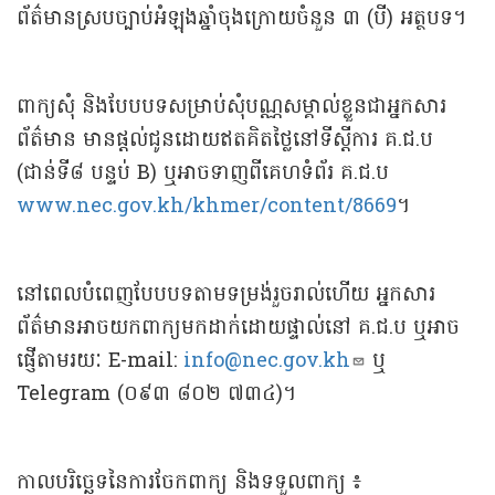
ព័ត៌មានស្របច្បាប់អំឡុងឆ្នាំចុងក្រោយចំនួន ៣ (បី) អត្ថបទ។
ពាក្យសុំ និងបែបបទសម្រាប់សុំបណ្ណសម្គាល់ខ្លួនជាអ្នកសារ
ព័ត៌មាន មានផ្តល់ជូនដោយឥតគិតថ្លៃនៅទីស្តីការ គ.ជ.ប
(ជាន់ទី៨ បន្ទប់ B) ឬអាចទាញពីគេហទំព័រ គ.ជ.ប
www.nec.gov.kh/khmer/content/8669
។
នៅពេលបំពេញបែបបទតាមទម្រង់រួចរាល់ហើយ អ្នកសារ
ព័ត៌មានអាចយកពាក្យមកដាក់ដោយផ្ទាល់នៅ គ.ជ.ប ឬអាច
ផ្ញើតាមរយៈ E-mail:
info@nec.gov.kh
ឬ
Telegram (០៩៣ ៨០២ ៧៣៤)។
កាលបរិច្ឆេទនៃការចែកពាក្យ និងទទួលពាក្យ ៖