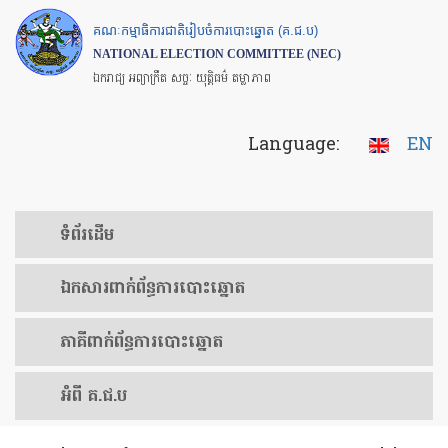
Skip
គណៈកម្មាធិការជាតិរៀបចំការបោះឆ្នោត (គ.ជ.ប)
to
NATIONAL ELECTION COMMITTEE (NEC)
main
ឯករាជ្យ អព្យាក្រឹត សច្ចៈ យុត្តិធម៌ តម្លាភាព
content
Language:
EN
ទំព័រ​ដើម
ឯកសារ​ពាក់ព័ន្ធ​ការ​បោះឆ្នោត
​ភាគីពាក់ព័ន្ធ​​ការ​បោះឆ្នោត
អំពី គ.ជ.ប