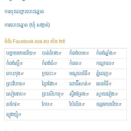
ការចុះឈ្មោះបោះឆ្នោត
ការបោះឆ្នោត (ឃុំ សង្កាត់)
ទំព័រ Facebook លធ.ខប ទាំង ២៥
បន្ទាយមានជ័យ
បាត់ដំបង
កំពង់ចាម
កំពង់ឆ្នាំង
កំពង់ស្ពឺ
កំពង់ធំ
កំពត
កណ្ដាល
កោះកុង
ក្រចេះ
មណ្ឌលគិរី
ភ្នំពេញ
ព្រះ​វិហារ
ព្រៃវែង
ពោធិ៍សាត់
រតនគិរី
សៀមរាប
ព្រះសីហនុ
ស្ទឹងត្រែង
ស្វាយរៀង
តាកែវ
កែប
ប៉ៃលិន
ឧត្ដរមានជ័យ
ត្បូងឃ្មុំ