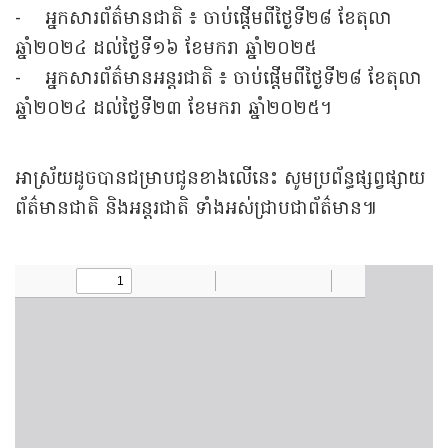
- អ្នកសារព័ត៌មានជាតិ ៖ ចាប់ផ្តើមពីថ្ងៃទី២៨ ខែតុលា
ឆ្នាំ២០២៤ ដល់ថ្ងៃទី១៦ ខែមករា ឆ្នាំ២០២៥
- អ្នកសារព័ត៌មានអន្តរជាតិ ៖ ចាប់ផ្តើមពីថ្ងៃទី២៨ ខែតុលា
ឆ្នាំ២០២៤ ដល់ថ្ងៃទី២៣ ខែមករា ឆ្នាំ២០២៥។
អាស្រ័យដូចបានជម្រាបជូនខាងលើនេះ សូមប្រព័ន្ធផ្សព្វផ្សាយ
ព័ត៌មានជាតិ និងអន្តរជាតិ ទាំងអស់ជ្រាបជាព័ត៌មាន៕