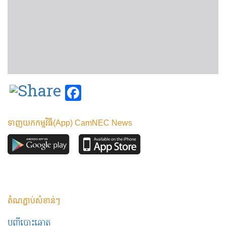
Facebook
ទាញយកកម្មវិធី(App) CamNEC News
តំណភ្ជាប់សំខាន់ៗ
បញ្ជីបោះឆ្នោត