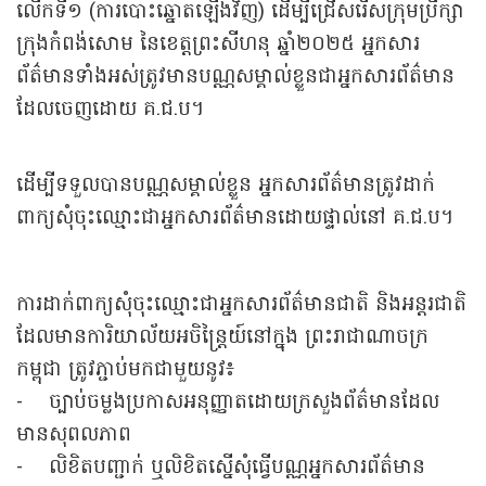
លើកទី១ (ការបោះឆ្នោតឡើងវិញ) ដើម្បីជ្រើសរើសក្រុមប្រឹក្សា
ក្រុងកំពង់សោម នៃខេត្តព្រះសីហនុ ឆ្នាំ២០២៥ អ្នកសារ
ព័ត៌មានទាំងអស់ត្រូវមានបណ្ណសម្គាល់ខ្លួនជាអ្នកសារព័ត៌មាន
ដែលចេញដោយ គ.ជ.ប។
ដើម្បីទទួលបានបណ្ណសម្គាល់ខ្លួន អ្នកសារព័ត៌មានត្រូវដាក់
ពាក្យសុំចុះឈ្មោះជាអ្នកសារព័ត៌មានដោយផ្ទាល់នៅ គ.ជ.ប។
ការដាក់ពាក្យសុំចុះឈ្មោះជាអ្នកសារព័ត៌មានជាតិ និងអន្តរជាតិ
ដែលមានការិយាល័យអចិន្រ្តៃយ៍នៅក្នុង ព្រះរាជាណាចក្រ
កម្ពុជា ត្រូវភ្ជាប់មកជាមួយនូវ៖
- ច្បាប់ចម្លងប្រកាសអនុញ្ញាតដោយក្រសួងព័ត៌មានដែល
មានសុពលភាព
- លិខិតបញ្ជាក់ ឬលិខិតស្នើសុំធ្វើបណ្ណអ្នកសារព័ត៌មាន