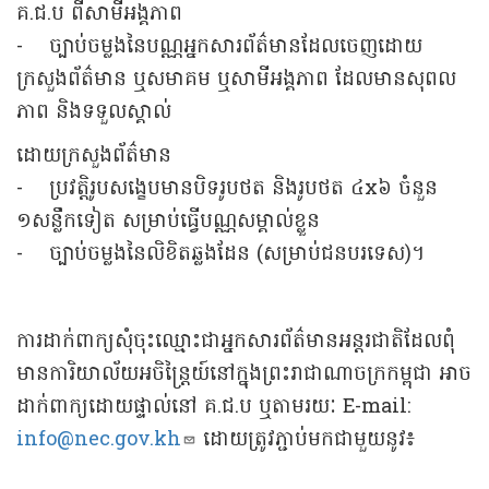
គ.ជ.ប ពីសាមីអង្គភាព
- ច្បាប់ចម្លងនៃបណ្ណអ្នកសារព័ត៌មានដែលចេញដោយ
ក្រសួងព័ត៌មាន ឬសមាគម ឬសាមីអង្គភាព ដែលមានសុពល
ភាព និងទទួលស្គាល់
ដោយក្រសួងព័ត៌មាន
- ប្រវត្តិរូបសង្ខេបមានបិទរូបថត និងរូបថត ៤x៦ ចំនួន
១សន្លឹកទៀត សម្រាប់ធ្វើបណ្ណសម្គាល់ខ្លួន
- ច្បាប់ចម្លងនៃលិខិតឆ្លងដែន (សម្រាប់ជនបរទេស)។
ការដាក់ពាក្យសុំចុះឈ្មោះជាអ្នកសារព័ត៌មានអន្តរជាតិដែលពុំ
មានការិយាល័យអចិន្រ្តៃយ៍នៅក្នុងព្រះរាជាណាចក្រកម្ពុជា អាច
ដាក់ពាក្យដោយផ្ទាល់នៅ គ.ជ.ប ឬតាមរយៈ E-mail:
info@nec.gov.kh
ដោយត្រូវភ្ជាប់មកជាមួយនូវ៖