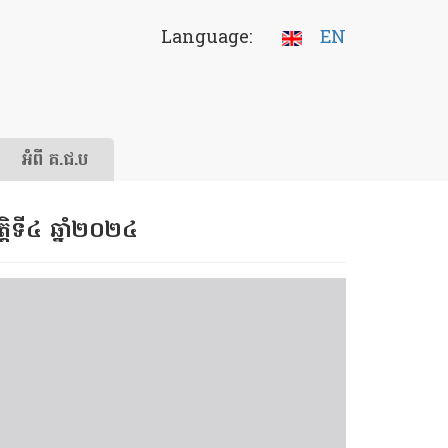
Language:
EN
អំពី គ.ជ.ប
្តិទី៤ ឆ្នាំ២០២៤