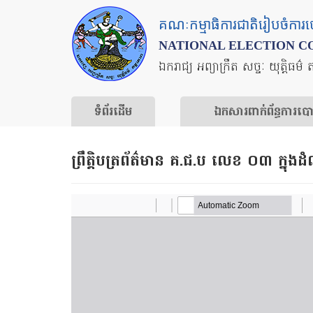
Skip
គណៈកម្មាធិការជាតិរៀបចំការ
to
NATIONAL ELECTION C
main
ឯករាជ្យ អព្យាក្រឹត សច្ចៈ យុត្តិធម៌ 
content
ទំព័រ​ដើម
ឯកសារ​ពាក់ព័ន្ធ​ការ​ប
ព្រឹត្តិបត្រព័ត៌មាន គ.ជ.ប លេខ ០៣ ក្នុង