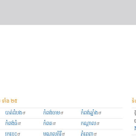
 ទាំង ២៥
ទំ
បាត់ដំបង
កំពង់ចាម
កំពង់ឆ្នាំង
កំពង់ធំ
កំពត
កណ្ដាល
ក្រចេះ
មណ្ឌលគិរី
ភ្នំពេញ