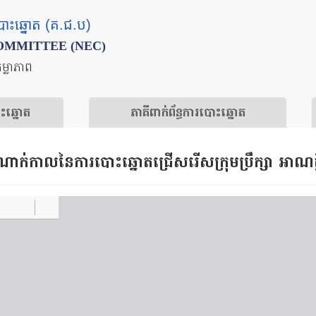
បោះឆ្នោត (គ.ជ.ប)
OMMITTEE (NEC)
តម្លាភាព
ោះឆ្នោត
​ភាគីពាក់ព័ន្ធ​​ការ​បោះឆ្នោត
ដំណាក់កាល​នៃការបោះឆ្នោតជ្រើសរើសក្រុមប្រឹក្សា អាណត