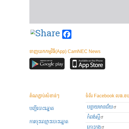
Facebook
ទាញយកកម្មវិធី(App) CamNEC News
តំណភ្ជាប់សំខាន់ៗ
ទំព័រ Facebook លធ.ខប
បន្ទាយមានជ័យ
បញ្ជីបោះឆ្នោត
កំពង់ស្ពឺ
ការចុះឈ្មោះបោះឆ្នោត
កោះកុង