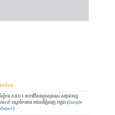
នាក់ទំនង
ទីស្ដីការ គ.ជ.ប ៖ មហាវិថីសម្ដេចសុធារស សង្កាត់ទន្លេ
បាសាក់ ខណ្ឌចំការមន រាជធានីភ្នំពេញ កម្ពុជា (
Google
Maps
)