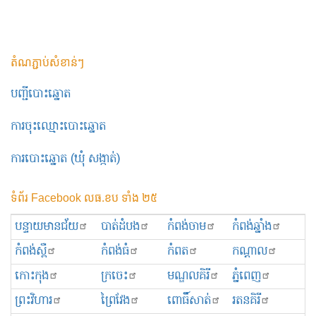
តំណភ្ជាប់សំខាន់ៗ
បញ្ជីបោះឆ្នោត
ការចុះឈ្មោះបោះឆ្នោត
ការបោះឆ្នោត (ឃុំ សង្កាត់)
ទំព័រ Facebook លធ.ខប ទាំង ២៥
បន្ទាយមានជ័យ
បាត់ដំបង
កំពង់ចាម
កំពង់ឆ្នាំង
កំពង់ស្ពឺ
កំពង់ធំ
កំពត
កណ្ដាល
កោះកុង
ក្រចេះ
មណ្ឌលគិរី
ភ្នំពេញ
ព្រះ​វិហារ
ព្រៃវែង
ពោធិ៍សាត់
រតនគិរី