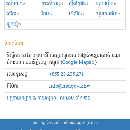
សៀមរាប
ព្រះសីហនុ
ស្ទឹងត្រែង
ស្វាយរៀង
តាកែវ
កែប
ប៉ៃលិន
ឧត្ដរមានជ័យ
ត្បូងឃ្មុំ
ទំនាក់ទំនង
ទីស្ដីការ គ.ជ.ប ៖ មហាវិថីសម្ដេចសុធារស សង្កាត់ទន្លេបាសាក់ ខណ្ឌ
ចំការមន រាជធានីភ្នំពេញ កម្ពុជា (
Google Maps
)
លេខ​ទូរសព្ទ
+855 23 235 271
អ៊ីម៉ែល
info@nec.gov.kh
អគ្គនាយកដ្ឋាន & នាយកដ្ឋាន
|
លធ.ខប ទាំង ២៥
គណៈកម្មាធិការជាតិរៀបចំការបោះឆ្នោត (គ.ជ.ប)