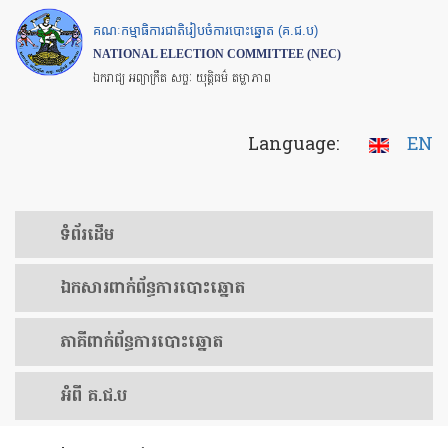
Skip
គណៈកម្មាធិការជាតិរៀបចំការបោះឆ្នោត (គ.ជ.ប)
to
NATIONAL ELECTION COMMITTEE (NEC)
main
ឯករាជ្យ អព្យាក្រឹត សច្ចៈ យុត្តិធម៌ តម្លាភាព
content
Language:
EN
ទំព័រ​ដើម
ឯកសារ​ពាក់ព័ន្ធ​ការ​បោះឆ្នោត
​ភាគីពាក់ព័ន្ធ​​ការ​បោះឆ្នោត
អំពី គ.ជ.ប