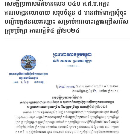
សេចក្តីប្រកាសព័ត៌មានលេខ ០៤០ គ.ជ.ប.អគ្គ៖
គណបក្សនយោបាយ សរុបចំនួន ៥ បានដាក់ពាក្យសុំចុះ
បញ្ជីបេក្ខជនឈរឈ្មោះ សម្រាប់ការបោះឆ្នោតជ្រើសរើស
ក្រុមប្រឹក្សា អាណត្តិទី៤ ឆ្នាំ២០២៤