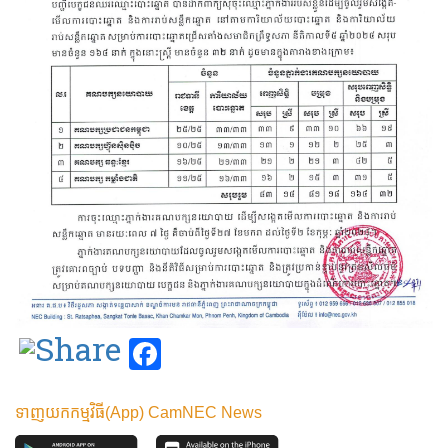
Facebook
ទាញយកកម្មវិធី(App) CamNEC News