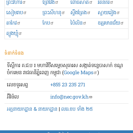
ព្រះ​វិហារ
ព្រៃវែង
ពោធិ៍សាត់
រតនគិរី
សៀមរាប
ព្រះសីហនុ
ស្ទឹងត្រែង
ស្វាយរៀង
តាកែវ
កែប
ប៉ៃលិន
ឧត្ដរមានជ័យ
ត្បូងឃ្មុំ
ទំនាក់ទំនង
ទីស្ដីការ គ.ជ.ប ៖ មហាវិថីសម្ដេចសុធារស សង្កាត់ទន្លេបាសាក់ ខណ្ឌ
ចំការមន រាជធានីភ្នំពេញ កម្ពុជា (
Google Maps
)
លេខ​ទូរសព្ទ
+855 23 235 271
អ៊ីម៉ែល
info@nec.gov.kh
អគ្គនាយកដ្ឋាន & នាយកដ្ឋាន
|
លធ.ខប ទាំង ២៥