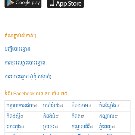
តំណភ្ជាប់សំខាន់ៗ
បញ្ជីបោះឆ្នោត
ការចុះឈ្មោះបោះឆ្នោត
ការបោះឆ្នោត (ឃុំ សង្កាត់)
ទំព័រ Facebook លធ.ខប ទាំង ២៥
បន្ទាយមានជ័យ
បាត់ដំបង
កំពង់ចាម
កំពង់ឆ្នាំង
កំពង់ស្ពឺ
កំពង់ធំ
កំពត
កណ្ដាល
កោះកុង
ក្រចេះ
មណ្ឌលគិរី
ភ្នំពេញ