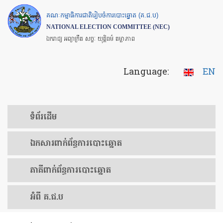
Skip
គណៈកម្មាធិការជាតិរៀបចំការបោះឆ្នោត (គ.ជ.ប)
to
NATIONAL ELECTION COMMITTEE (NEC)
main
ឯករាជ្យ អព្យាក្រឹត សច្ចៈ យុត្តិធម៌ តម្លាភាព
content
Language:
EN
ទំព័រ​ដើម
ឯកសារ​ពាក់ព័ន្ធ​ការ​បោះឆ្នោត
​ភាគីពាក់ព័ន្ធ​​ការ​បោះឆ្នោត
អំពី គ.ជ.ប