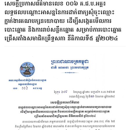
សេចក្តីប្រកាសព័ត៌មានលេខ ០០៦ គ.ជ.ប.អគ្គ៖
លទ្ធផលបណ្ដោះអាសន្ននៃការដាក់ពាក្យសុំចុះឈ្មោះ
ភ្នាក់ងារគណបក្សនយោបាយ ដើម្បីសង្កេតមើលការ
បោះឆ្នោត និងការរាប់សន្លឹកឆ្នោត សម្រាប់ការបោះឆ្នោត
ជ្រើសតាំងសមាជិកព្រឹទ្ធសភា នីតិកាលទី៥ ឆ្នាំ២០២៤