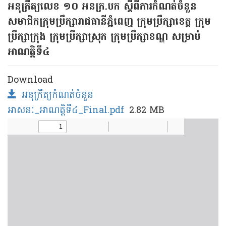
អនុក្រឹត្យលេខ ១០​ អនក្រ.បក ស្តីពីការកំណត់ចំនួន
សមាជិកក្រុមប្រឹក្សារាជធានីភ្នំពេញ ក្រុមប្រឹក្សាខេត្ត ក្រុម
ប្រឹក្សាក្រុង ក្រុមប្រឹក្សាស្រុក ក្រុមប្រឹក្សាខណ្ឌ សម្រាប់
អាណត្តិទី៤
Download
អនុក្រឹត្យកំណត់ចំនួន
អាសនៈ_អាណត្ដិទី៤_Final.pdf
2.82 MB