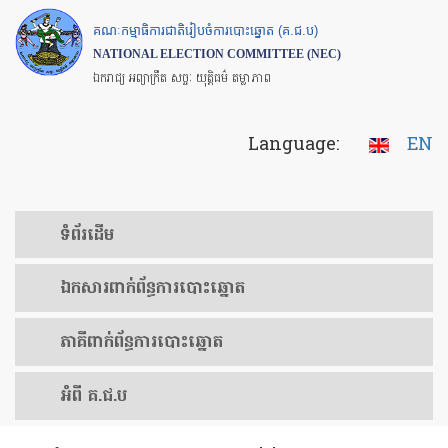
Skip
គណៈកម្មាធិការជាតិរៀបចំការបោះឆ្នោត (គ.ជ.ប)
to
NATIONAL ELECTION COMMITTEE (NEC)
main
ឯករាជ្យ អព្យាក្រឹត សច្ចៈ យុត្តិធម៌ តម្លាភាព
content
Language:
EN
ទំព័រ​ដើម
ឯកសារ​ពាក់ព័ន្ធ​ការ​បោះឆ្នោត
​ភាគីពាក់ព័ន្ធ​​ការ​បោះឆ្នោត
អំពី គ.ជ.ប