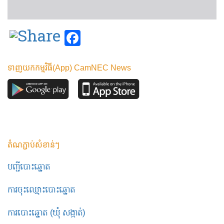
Facebook
ទាញយកកម្មវិធី(App) CamNEC News
តំណភ្ជាប់សំខាន់ៗ
បញ្ជីបោះឆ្នោត
ការចុះឈ្មោះបោះឆ្នោត
ការបោះឆ្នោត (ឃុំ សង្កាត់)