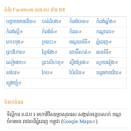
ទំព័រ Facebook លធ.ខប ទាំង ២៥
បន្ទាយមានជ័យ
បាត់ដំបង
កំពង់ចាម
កំពង់ឆ្នាំង
កំពង់ស្ពឺ
កំពង់ធំ
កំពត
កណ្ដាល
កោះកុង
ក្រចេះ
មណ្ឌលគិរី
ភ្នំពេញ
ព្រះ​វិហារ
ព្រៃវែង
ពោធិ៍សាត់
រតនគិរី
សៀមរាប
ព្រះសីហនុ
ស្ទឹងត្រែង
ស្វាយរៀង
តាកែវ
កែប
ប៉ៃលិន
ឧត្ដរមានជ័យ
ត្បូងឃ្មុំ
ទំនាក់ទំនង
ទីស្ដីការ គ.ជ.ប ៖ មហាវិថីសម្ដេចសុធារស សង្កាត់ទន្លេបាសាក់ ខណ្ឌ
ចំការមន រាជធានីភ្នំពេញ កម្ពុជា (
Google Maps
)