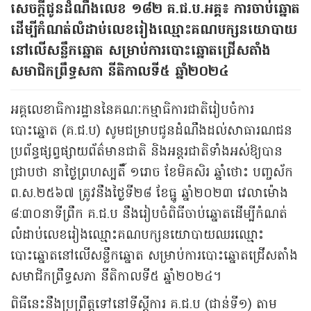
សេចក្តីជូនដំណឹងលេខ ១៨២ គ.ជ.ប.អគ្គ៖ ការចាប់ឆ្នោត
ដើម្បីកំណត់លំដាប់លេខរៀងឈ្មោះគណបក្សនយោបាយ
នៅលើសន្លឹកឆ្នោត សម្រាប់ការបោះឆ្នោតជ្រើសតាំង
សមាជិកព្រឹទ្ធសភា នីតិកាលទី៥ ឆ្នាំ២០២៤
អគ្គលេខាធិការដ្ឋាននៃគណៈកម្មាធិការជាតិរៀបចំការ
បោះឆ្នោត (គ.ជ.ប) សូមជម្រាបជូនដំណឹងដល់សាធារណជន
ប្រព័ន្ធផ្សព្វ​ផ្សា​យព័ត៌មានជាតិ និងអន្តរជាតិទាំងអស់ឱ្យបាន
ជ្រាបថា នាថ្ងៃព្រហស្បតិ៍ ១រោច ខែមិគសិរ ឆ្នាំថោះ បញ្ចស័ក
ព.ស.២៥៦៧ ត្រូវនឹងថ្ងៃទី២៨ ខែធ្នូ ឆ្នាំ២​០​២​៣ វេលាម៉ោង
៨:៣០នាទីព្រឹក គ.ជ.ប នឹងរៀបចំពិធីចាប់ឆ្នោ​តដើម្បីកំណត់
លំដាប់លេខរៀងឈ្មោះគណប​ក្ស​នយោបាយឈរឈ្មោះ
បោះឆ្នោតនៅលើសន្លឹកឆ្នោត សម្រាប់កា​រ​បោះឆ្នោតជ្រើសតាំ​ង​
សមាជិកព្រឹទ្ធសភា នីតិកាលទី៥ ឆ្នាំ២០២៤។
ពិធីនេះនឹងប្រព្រឹត្តទៅនៅទីស្តីការ គ.ជ.ប (ជាន់ទី១) តាម