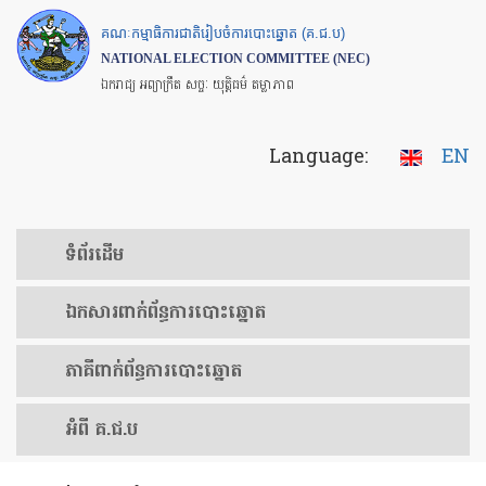
Skip
គណៈកម្មាធិការជាតិរៀបចំការបោះឆ្នោត (គ.ជ.ប)
to
NATIONAL ELECTION COMMITTEE (NEC)
main
ឯករាជ្យ អព្យាក្រឹត សច្ចៈ យុត្តិធម៌ តម្លាភាព
content
Language:
EN
ទំព័រ​ដើម
ឯកសារ​ពាក់ព័ន្ធ​ការ​បោះឆ្នោត
​ភាគីពាក់ព័ន្ធ​​ការ​បោះឆ្នោត
អំពី គ.ជ.ប