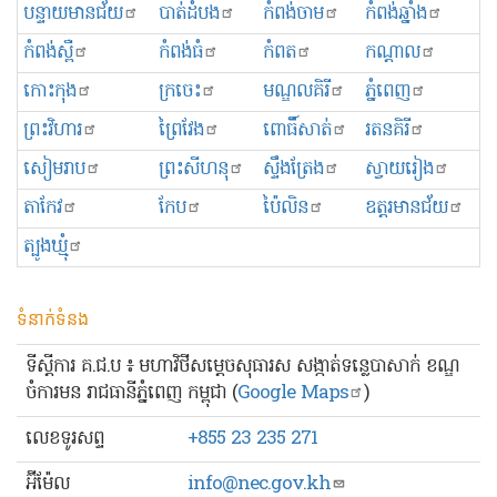
បន្ទាយមានជ័យ
បាត់ដំបង
កំពង់ចាម
កំពង់ឆ្នាំង
កំពង់ស្ពឺ
កំពង់ធំ
កំពត
កណ្ដាល
កោះកុង
ក្រចេះ
មណ្ឌលគិរី
ភ្នំពេញ
ព្រះ​វិហារ
ព្រៃវែង
ពោធិ៍សាត់
រតនគិរី
សៀមរាប
ព្រះសីហនុ
ស្ទឹងត្រែង
ស្វាយរៀង
តាកែវ
កែប
ប៉ៃលិន
ឧត្ដរមានជ័យ
ត្បូងឃ្មុំ
ទំនាក់ទំនង
ទីស្ដីការ គ.ជ.ប ៖ មហាវិថីសម្ដេចសុធារស សង្កាត់ទន្លេបាសាក់ ខណ្ឌ
ចំការមន រាជធានីភ្នំពេញ កម្ពុជា (
Google Maps
)
លេខ​ទូរសព្ទ
+855 23 235 271
អ៊ីម៉ែល
info@nec.gov.kh