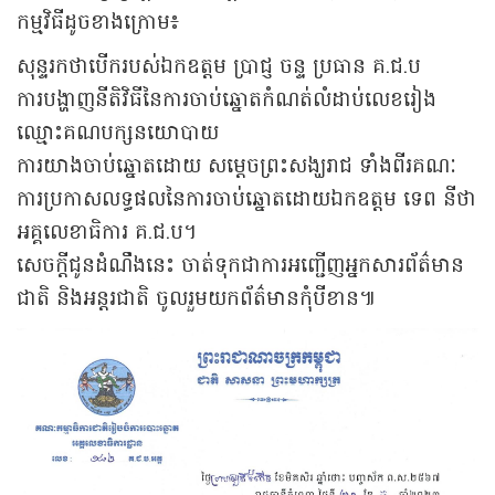
កម្មវិធីដូចខាងក្រោម៖
សុន្ទរកថាបើករបស់ឯកឧត្ដម ប្រាជ្ញ ចន្ទ ប្រធាន គ.ជ.ប
ការបង្ហាញនីតិវិធីនៃការចាប់ឆ្នោតកំណត់លំដាប់លេខរៀង
ឈ្មោះគណបក្សនយោបាយ
ការយាងចាប់ឆ្នោតដោយ សម្ដេចព្រះសង្ឃរាជ ទាំងពីរគណៈ
ការប្រកាសលទ្ធផលនៃការចាប់ឆ្នោតដោយឯកឧត្ដម ទេព នីថា
អគ្គលេខាធិការ គ.ជ.ប។
សេចក្ដីជូនដំណឹងនេះ ចាត់ទុកជាការអញ្ជើញអ្នកសារព័ត៌មាន
ជាតិ និងអន្តរជាតិ ចូលរួមយកព័ត៌មានកុំបីខាន៕