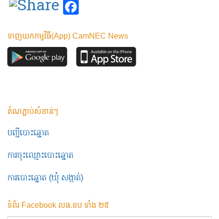
Facebook
ទាញយកកម្មវិធី(App) CamNEC News
តំណភ្ជាប់សំខាន់ៗ
បញ្ជីបោះឆ្នោត
ការចុះឈ្មោះបោះឆ្នោត
ការបោះឆ្នោត (ឃុំ សង្កាត់)
ទំព័រ Facebook លធ.ខប ទាំង ២៥