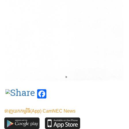
Facebook
ទាញយកកម្មវិធី(App) CamNEC News