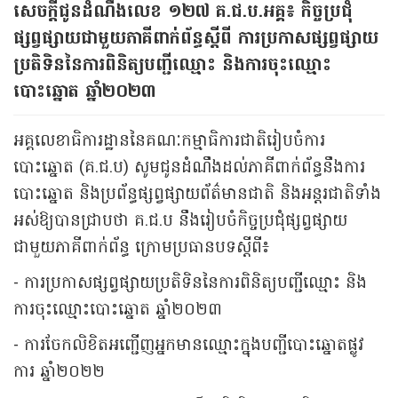
សេចក្តីជូនដំណឹងលេខ ១២៧​ គ.ជ.ប.អគ្គ៖ កិច្ចប្រជុំ
ផ្សព្វផ្សាយជាមួយភាគីពាក់ព័ន្ធស្តីពី ការប្រកាសផ្សព្វផ្សាយ
ប្រតិទិននៃការពិនិត្យបញ្ជីឈ្មោះ និងការចុះឈ្មោះ
បោះឆ្នោត ឆ្នាំ២០២៣
អគ្គលេខាធិការដ្ឋាននៃគណៈកម្មាធិការជាតិរៀបចំការ
បោះឆ្នោត (គ.ជ.ប) សូមជូនដំណឹងដល់ភាគីពាក់ព័ន្ធនឹងការ
បោះឆ្នោត និងប្រព័ន្ធផ្សព្វផ្សាយព័ត៌មានជាតិ និងអន្តរជាតិទាំង
អស់ឱ្យបានជ្រាបថា គ.ជ.ប នឹងរៀបចំកិច្ចប្រជុំផ្សព្វផ្សាយ
ជាមួយភាគីពាក់ព័ន្ធ ក្រោមប្រធានបទស្តីពី៖
- ការប្រកាសផ្សព្វផ្សាយប្រតិទិននៃការពិនិត្យបញ្ជីឈ្មោះ និង
ការចុះឈ្មោះបោះឆ្នោត ឆ្នាំ២០២៣
- ការចែកលិខិតអញ្ជើញអ្នកមានឈ្មោះក្នុងបញ្ជីបោះឆ្នោតផ្លូវ
ការ ឆ្នាំ២០២២