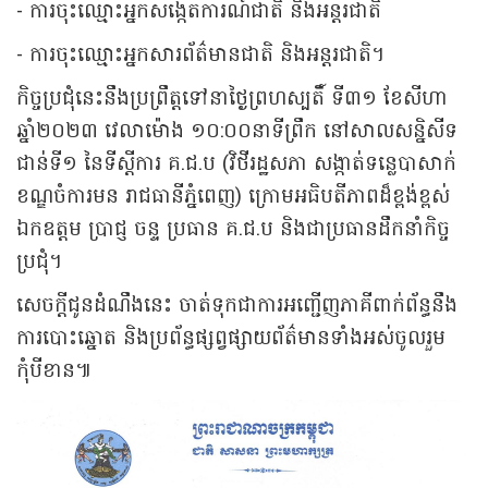
- ការចុះឈ្មោះអ្នកសង្កេតការណ៍ជាតិ និងអន្តរជាតិ
- ការចុះឈ្មោះអ្នកសារព័ត៌មានជាតិ និងអន្តរជាតិ។
កិច្ចប្រជុំនេះនឹងប្រព្រឹត្តទៅនាថ្ងៃព្រហស្បតិ៍ ទី៣១ ខែសីហា
ឆ្នាំ២០២៣ វេលាម៉ោង ១០:០០នាទីព្រឹក នៅសាលសន្និសីទ
ជាន់ទី១ នៃទីស្តីការ គ.ជ.ប (វិថីរដ្ឋសភា សង្កាត់ទន្លេបាសាក់
ខណ្ឌចំការមន រាជធានីភ្នំពេញ) ក្រោមអធិបតីភាពដ៏ខ្ពង់ខ្ពស់
ឯកឧត្តម ប្រាជ្ញ ចន្ទ ប្រធាន គ.ជ.ប និងជាប្រធានដឹកនាំកិច្ច
ប្រជុំ។
សេចក្តីជូនដំណឹងនេះ ចាត់ទុកជាការអញ្ជើញភាគីពាក់ព័ន្ធនឹង
ការបោះឆ្នោត និងប្រព័ន្ធផ្សព្វផ្សាយព័ត៌មានទាំងអស់ចូលរួម
កុំបីខាន៕