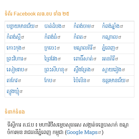
ទំព័រ Facebook លធ.ខប ទាំង ២៥
បន្ទាយមានជ័យ
បាត់ដំបង
កំពង់ចាម
កំពង់ឆ្នាំង
កំពង់ស្ពឺ
កំពង់ធំ
កំពត
កណ្ដាល
កោះកុង
ក្រចេះ
មណ្ឌលគិរី
ភ្នំពេញ
ព្រះ​វិហារ
ព្រៃវែង
ពោធិ៍សាត់
រតនគិរី
សៀមរាប
ព្រះសីហនុ
ស្ទឹងត្រែង
ស្វាយរៀង
តាកែវ
កែប
ប៉ៃលិន
ឧត្ដរមានជ័យ
ត្បូងឃ្មុំ
ទំនាក់ទំនង
ទីស្ដីការ គ.ជ.ប ៖ មហាវិថីសម្ដេចសុធារស សង្កាត់ទន្លេបាសាក់ ខណ្ឌ
ចំការមន រាជធានីភ្នំពេញ កម្ពុជា (
Google Maps
)