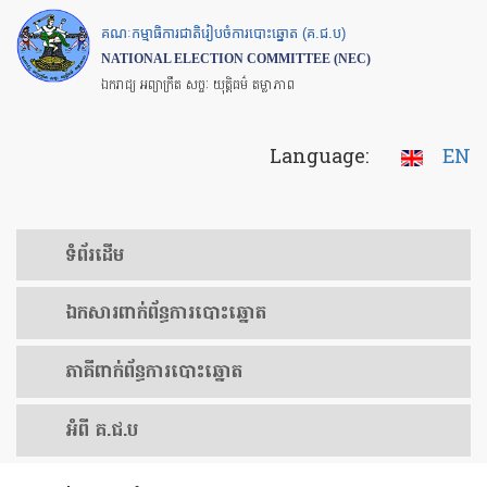
Skip
គណៈកម្មាធិការជាតិរៀបចំការបោះឆ្នោត (គ.ជ.ប)
to
NATIONAL ELECTION COMMITTEE (NEC)
main
ឯករាជ្យ អព្យាក្រឹត សច្ចៈ យុត្តិធម៌ តម្លាភាព
content
Language:
EN
ទំព័រ​ដើម
ឯកសារ​ពាក់ព័ន្ធ​ការ​បោះឆ្នោត
​ភាគីពាក់ព័ន្ធ​​ការ​បោះឆ្នោត
អំពី គ.ជ.ប