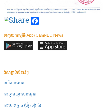
Facebook
ទាញយកកម្មវិធី(App) CamNEC News
តំណភ្ជាប់សំខាន់ៗ
បញ្ជីបោះឆ្នោត
ការចុះឈ្មោះបោះឆ្នោត
ការបោះឆ្នោត (ឃុំ សង្កាត់)