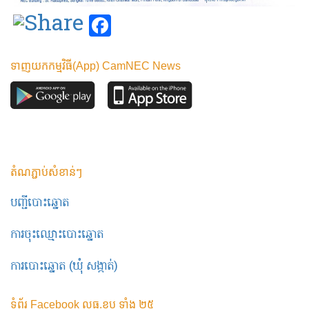
Facebook
ទាញយកកម្មវិធី(App) CamNEC News
តំណភ្ជាប់សំខាន់ៗ
បញ្ជីបោះឆ្នោត
ការចុះឈ្មោះបោះឆ្នោត
ការបោះឆ្នោត (ឃុំ សង្កាត់)
ទំព័រ Facebook លធ.ខប ទាំង ២៥