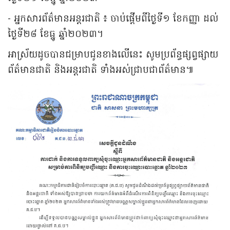
- អ្នកសារព័ត៌មានអន្តរជាតិ ៖ ចាប់ផ្តើមពីថ្ងៃទី១ ខែកញ្ញា ដល់
ថ្ងៃទី២៨ ខែធ្នូ ឆ្នាំ២០២៣។
អាស្រ័យដូចបានជម្រាបជូនខាងលើនេះ សូមប្រព័ន្ធផ្សព្វផ្សាយ
ព័ត៌មានជាតិ និងអន្តរជាតិ ទាំងអស់ជ្រាបជាព័ត៌មាន៕