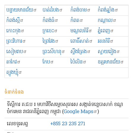
បន្ទាយមានជ័យ
បាត់ដំបង
កំពង់ចាម
កំពង់ឆ្នាំង
កំពង់ស្ពឺ
កំពង់ធំ
កំពត
កណ្ដាល
កោះកុង
ក្រចេះ
មណ្ឌលគិរី
ភ្នំពេញ
ព្រះ​វិហារ
ព្រៃវែង
ពោធិ៍សាត់
រតនគិរី
សៀមរាប
ព្រះសីហនុ
ស្ទឹងត្រែង
ស្វាយរៀង
តាកែវ
កែប
ប៉ៃលិន
ឧត្ដរមានជ័យ
ត្បូងឃ្មុំ
ទំនាក់ទំនង
ទីស្ដីការ គ.ជ.ប ៖ មហាវិថីសម្ដេចសុធារស សង្កាត់ទន្លេបាសាក់ ខណ្ឌ
ចំការមន រាជធានីភ្នំពេញ កម្ពុជា (
Google Maps
)
លេខ​ទូរសព្ទ
+855 23 235 271