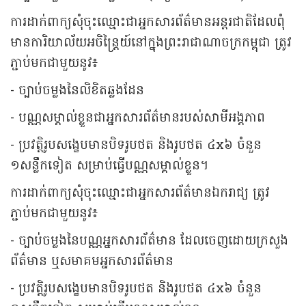
ការដាក់ពាក្យសុំចុះឈ្មោះជាអ្នកសារព័ត៌មានអន្តរជាតិដែលពុំ
មានការិយាល័យអចិន្រ្តៃយ៍នៅក្នុងព្រះរាជាណាចក្រកម្ពុជា ត្រូវ
ភ្ជាប់មកជាមួយនូវ៖
- ច្បាប់ចម្លងនៃលិខិតឆ្លងដែន
- បណ្ណសម្គាល់ខ្លួនជាអ្នកសារព័ត៌មានរបស់សាមីអង្គភាព
- ប្រវត្តិរូបសង្ខេបមានបិទរូបថត និងរូបថត ៤x៦ ចំនួន
១សន្លឹកទៀត សម្រាប់ធ្វើបណ្ណសម្គាល់ខ្លួន។
ការដាក់ពាក្យសុំចុះឈ្មោះជាអ្នកសារព័ត៌មានឯករាជ្យ ត្រូវ
ភ្ជាប់មកជាមួយនូវ៖
- ច្បាប់ចម្លងនៃបណ្ណអ្នកសារព័ត៌មាន ដែលចេញដោយក្រសួង
ព័ត៌មាន ឬសមាគមអ្នកសារព័ត៌មាន
- ប្រវត្តិរូបសង្ខេបមានបិទរូបថត និងរូបថត ៤x៦ ចំនួន