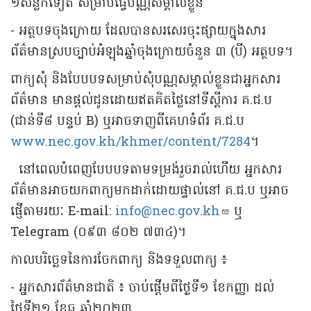
១សន្លឹកទៀត សម្រាប់ធ្វើបណ្ណសម្គាល់ខ្លួន
- អត្ថបទចុងក្រោយ ដែលបានសរសេរចុះផ្សាយក្នុងសារ
ព័ត៌មានស្របច្បាប់អំឡុងឆ្នាំចុងក្រោយចំនួន ៣ (បី) អត្ថបទ។
ពាក្យសុំ និងបែបបទសម្រាប់សុំបណ្ណសម្គាល់ខ្លួនជាអ្នកសារ
ព័ត៌មាន មានផ្តល់ជូនដោយឥតគិតថ្លៃនៅទីស្តីការ គ.ជ.ប
(ជាន់ទី៨ បន្ទប់ B) ឬអាចទាញពីគេហទំព័រ គ.ជ.ប
www.nec.gov.kh/khmer/content/7284
។
នៅពេលបំពេញបែបបទតាមទម្រង់រួចរាល់ហើយ អ្នកសារ
ព័ត៌មានអាចយកពាក្យមកដាក់ដោយផ្ទាល់នៅ គ.ជ.ប ឬអាច
ផ្ញើតាមរយៈ E-mail:
info@nec.gov.kh
ឬ
Telegram (០៩៣ ៨០២ ៧៣៤)។
កាលបរិច្ឆេទនៃការចែកពាក្យ និងទទួលពាក្យ ៖
- អ្នកសារព័ត៌មានជាតិ ៖ ចាប់ផ្តើមពីថ្ងៃទី១ ខែកញ្ញា ដល់
ថ្ងៃទី២១ ខែធ្នូ ឆ្នាំ២០២៣