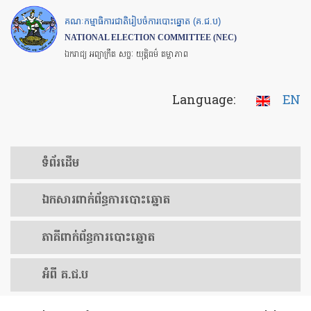
Skip
គណៈកម្មាធិការជាតិរៀបចំការបោះឆ្នោត (គ.ជ.ប)
to
NATIONAL ELECTION COMMITTEE (NEC)
main
ឯករាជ្យ អព្យាក្រឹត សច្ចៈ យុត្តិធម៌ តម្លាភាព
content
Language:
EN
ទំព័រ​ដើម
ឯកសារ​ពាក់ព័ន្ធ​ការ​បោះឆ្នោត
​ភាគីពាក់ព័ន្ធ​​ការ​បោះឆ្នោត
អំពី គ.ជ.ប