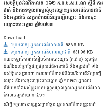
សេចក្តីជូនដំណឹងលេខ ០៦២ គ.ជ.ប.ស.ជ.ណ ស្តីពី ការ
ដាក់ និងការទទួលពាក្យសុំចុះឈ្មោះអ្នកសារព័ត៌មានជាតិ
និងអន្តរជាតិ សម្រាប់ការពិនិត្យបញ្ជីឈ្មោះ និងការចុះ
ឈ្មោះបោះឆ្នោត ឆ្នាំ២០២៣
Download
ទម្រង់ពាក្យ អ្នកសារព័ត៌មានជាតិ
686.8 KB
ទម្រង់ពាក្យ អ្នកសារព័ត៌មានអន្តរជាតិ
631.96 KB
គណៈកម្មាធិការជាតិរៀបចំការបោះឆ្នោត (គ.ជ.ប) សូមជូន
ដំណឹងដល់ប្រព័ន្ធផ្សព្វផ្សាយព័ត៌មានជាតិ និងអន្តរជាតិ ទាំង
អស់ឱ្យបានជ្រាបថា ការយកព័ត៌មានអំពីដំណើរការពិនិត្យបញ្ជី
ឈ្មោះ និងការចុះឈ្មោះបោះឆ្នោត ឆ្នាំ២០២៣ អ្នកសារ
ព័ត៌មានទាំងអស់ត្រូវមានបណ្ណសម្គាល់ខ្លួនជាអ្នកសារព័ត៌មាន
ដែលចេញដោយ គ.ជ.ប។
ដើម្បីទទួលបានបណ្ណសម្គាល់ខ្លួន អ្នកសារព័ត៌មានត្រូវដាក់