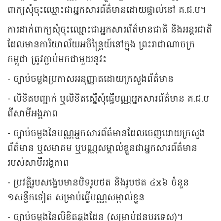
ពាក្យសុំចុះឈ្មោះជាអ្នកសារព័ត៌មានដោយផ្ទាល់នៅ គ.ជ.ប។
ការដាក់ពាក្យសុំចុះឈ្មោះជាអ្នកសារព័ត៌មានជាតិ និងអន្តរជាតិ
ដែលមានការិយាល័យអចិន្រ្តៃយ៍នៅក្នុង ព្រះរាជាណាចក្រ
កម្ពុជា ត្រូវភ្ជាប់មកជាមួយនូវ៖
- ច្បាប់ចម្លងប្រកាសអនុញ្ញាតដោយក្រសួងព័ត៌មាន
- លិខិតបញ្ជាក់ ឬលិខិតស្នើសុំធ្វើបណ្ណអ្នកសារព័ត៌មាន គ.ជ.ប
ពីសាមីអង្គភាព
- ច្បាប់ចម្លងនៃបណ្ណអ្នកសារព័ត៌មានដែលចេញដោយក្រសួង
ព័ត៌មាន ឬសមាគម ឬបណ្ណសម្គាល់ខ្លួនជាអ្នកសារព័ត៌មាន
របស់សាមីអង្គភាព
- ប្រវត្តិរូបសង្ខេបមានបិទរូបថត និងរូបថត ៤x៦ ចំនួន
១សន្លឹកទៀត សម្រាប់ធ្វើបណ្ណសម្គាល់ខ្លួន
- ច្បាប់ចម្លងនៃលិខិតឆ្លងដែន (សម្រាប់ជនបរទេស)។