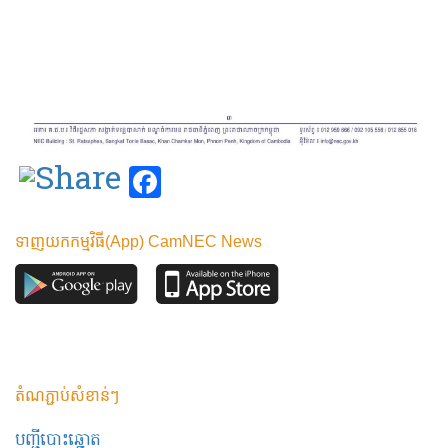
Facebook
ទាញយកកម្មវិធី(App) CamNEC News
តំណភ្ជាប់សំខាន់ៗ
បញ្ជីបោះឆ្នោត