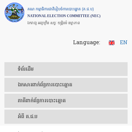
Skip
គណៈកម្មាធិការជាតិរៀបចំការបោះឆ្នោត (គ.ជ.ប)
to
NATIONAL ELECTION COMMITTEE (NEC)
main
ឯករាជ្យ អព្យាក្រឹត សច្ចៈ យុត្តិធម៌ តម្លាភាព
content
Language:
EN
ទំព័រ​ដើម
ឯកសារ​ពាក់ព័ន្ធ​ការ​បោះឆ្នោត
​ភាគីពាក់ព័ន្ធ​​ការ​បោះឆ្នោត
អំពី គ.ជ.ប