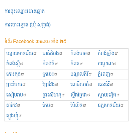
ការចុះឈ្មោះបោះឆ្នោត
ការបោះឆ្នោត (ឃុំ សង្កាត់)
ទំព័រ Facebook លធ.ខប ទាំង ២៥
បន្ទាយមានជ័យ
បាត់ដំបង
កំពង់ចាម
កំពង់ឆ្នាំង
កំពង់ស្ពឺ
កំពង់ធំ
កំពត
កណ្ដាល
កោះកុង
ក្រចេះ
មណ្ឌលគិរី
ភ្នំពេញ
ព្រះ​វិហារ
ព្រៃវែង
ពោធិ៍សាត់
រតនគិរី
សៀមរាប
ព្រះសីហនុ
ស្ទឹងត្រែង
ស្វាយរៀង
តាកែវ
កែប
ប៉ៃលិន
ឧត្ដរមានជ័យ
ត្បូងឃ្មុំ