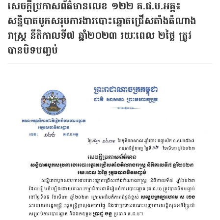
សេចក្តីប្រកាសព័ត៌មានលេខ​ ១២២ គ.ជ.ប.អគ្គ៖​
សន្និបាតបូកសរុបការងារបោះឆ្នោតជ្រើសតាំងតំណាង
រាស្រ្ត នីតិកាលទី៧ ឆ្នាំ២០២៣ រយៈពេល ២ថ្ងៃ ត្រូវ
បានបិទបញ្ចប់