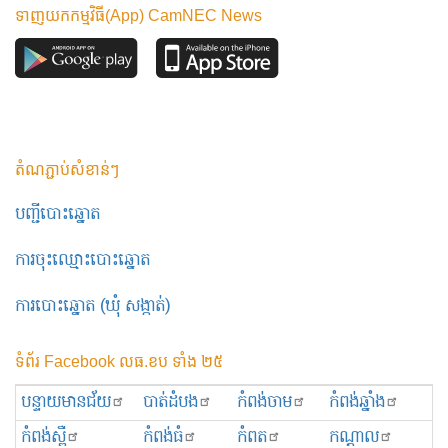
ទាញយកកម្មវិធី(App) CamNEC News
តំណភ្ជាប់សំខាន់ៗ
បញ្ជីបោះឆ្នោត
ការចុះឈ្មោះបោះឆ្នោត
ការបោះឆ្នោត (ឃុំ សង្កាត់)
ទំព័រ Facebook លធ.ខប ទាំង ២៥
បន្ទាយមានជ័យ
បាត់ដំបង
កំពង់ចាម
កំពង់ឆ្នាំង
កំពង់ស្ពឺ
កំពង់ធំ
កំពត
កណ្ដាល