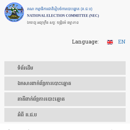
Skip
គណៈកម្មាធិការជាតិរៀបចំការបោះឆ្នោត (គ.ជ.ប)
to
NATIONAL ELECTION COMMITTEE (NEC)
main
ឯករាជ្យ អព្យាក្រឹត សច្ចៈ យុត្តិធម៌ តម្លាភាព
content
Language:
EN
ទំព័រ​ដើម
ឯកសារ​ពាក់ព័ន្ធ​ការ​បោះឆ្នោត
​ភាគីពាក់ព័ន្ធ​​ការ​បោះឆ្នោត
អំពី គ.ជ.ប