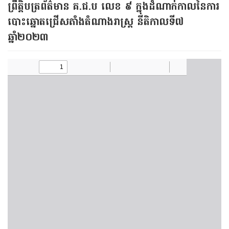
ព្រឹត្តិបត្រព័ត៌មាន គ.ជ.ប លេខ ៩ ក្នុងដំណាក់កាលនៃការ
បោះឆ្នោតជ្រើសតាំងតំណាងរាស្ត្រ នីតិកាលទី៧
ឆ្នាំ២០២៣