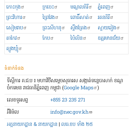
កោះកុង
ក្រចេះ
មណ្ឌលគិរី
ភ្នំពេញ
ព្រះ​វិហារ
ព្រៃវែង
ពោធិ៍សាត់
រតនគិរី
សៀមរាប
ព្រះសីហនុ
ស្ទឹងត្រែង
ស្វាយរៀង
តាកែវ
កែប
ប៉ៃលិន
ឧត្ដរមានជ័យ
ត្បូងឃ្មុំ
ទំនាក់ទំនង
ទីស្ដីការ គ.ជ.ប ៖ មហាវិថីសម្ដេចសុធារស សង្កាត់ទន្លេបាសាក់ ខណ្ឌ
ចំការមន រាជធានីភ្នំពេញ កម្ពុជា (
Google Maps
)
លេខ​ទូរសព្ទ
+855 23 235 271
អ៊ីម៉ែល
info@nec.gov.kh
អគ្គនាយកដ្ឋាន & នាយកដ្ឋាន
|
លធ.ខប ទាំង ២៥