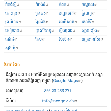
កំពង់ស្ពឺ
កំពង់ធំ
កំពត
កណ្ដាល
កោះកុង
ក្រចេះ
មណ្ឌលគិរី
ភ្នំពេញ
ព្រះ​វិហារ
ព្រៃវែង
ពោធិ៍សាត់
រតនគិរី
សៀមរាប
ព្រះសីហនុ
ស្ទឹងត្រែង
ស្វាយរៀង
តាកែវ
កែប
ប៉ៃលិន
ឧត្ដរមានជ័យ
ត្បូងឃ្មុំ
ទំនាក់ទំនង
ទីស្ដីការ គ.ជ.ប ៖ មហាវិថីសម្ដេចសុធារស សង្កាត់ទន្លេបាសាក់ ខណ្ឌ
ចំការមន រាជធានីភ្នំពេញ កម្ពុជា (
Google Maps
)
លេខ​ទូរសព្ទ
+855 23 235 271
អ៊ីម៉ែល
info@nec.gov.kh