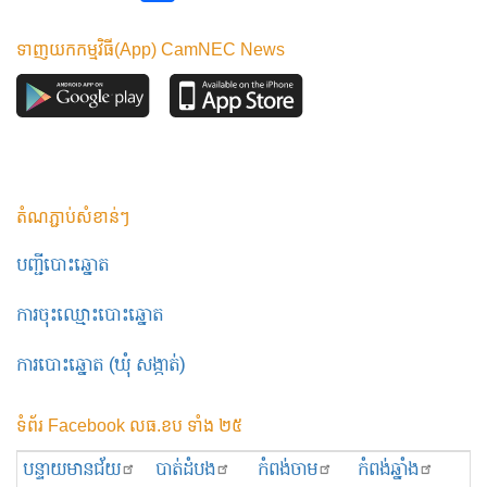
ទាញយកកម្មវិធី(App) CamNEC News
តំណភ្ជាប់សំខាន់ៗ
បញ្ជីបោះឆ្នោត
ការចុះឈ្មោះបោះឆ្នោត
ការបោះឆ្នោត (ឃុំ សង្កាត់)
ទំព័រ Facebook លធ.ខប ទាំង ២៥
បន្ទាយមានជ័យ
បាត់ដំបង
កំពង់ចាម
កំពង់ឆ្នាំង