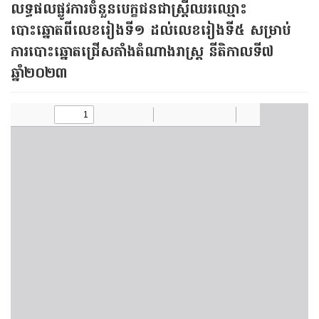
លទ្ធផលផ្លូវការចំនួនបេក្ខជនជាស្ត្រីឈរឈ្មោះ
បោះឆ្នោតពីលេខរៀងទី១ ដល់លេខរៀងទី៥ សម្រាប់
ការបោះឆ្នោតជ្រើសតាំងតំណាងរាស្ត្រ នីតិកាលទី៧
ឆ្នាំ២០២៣