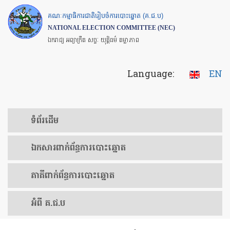
Skip
គណៈកម្មាធិការជាតិរៀបចំការបោះឆ្នោត (គ.ជ.ប)
to
NATIONAL ELECTION COMMITTEE (NEC)
main
ឯករាជ្យ អព្យាក្រឹត សច្ចៈ យុត្តិធម៌ តម្លាភាព
content
Language:
EN
ទំព័រ​ដើម
ឯកសារ​ពាក់ព័ន្ធ​ការ​បោះឆ្នោត
​ភាគីពាក់ព័ន្ធ​​ការ​បោះឆ្នោត
អំពី គ.ជ.ប