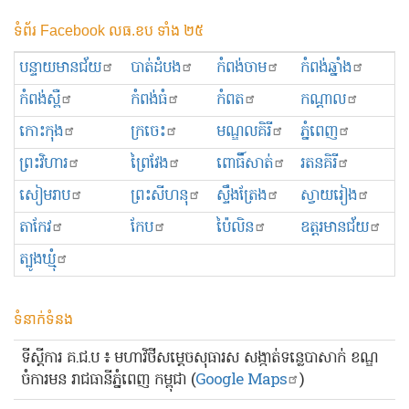
ទំព័រ Facebook លធ.ខប ទាំង ២៥
បន្ទាយមានជ័យ
បាត់ដំបង
កំពង់ចាម
កំពង់ឆ្នាំង
កំពង់ស្ពឺ
កំពង់ធំ
កំពត
កណ្ដាល
កោះកុង
ក្រចេះ
មណ្ឌលគិរី
ភ្នំពេញ
ព្រះ​វិហារ
ព្រៃវែង
ពោធិ៍សាត់
រតនគិរី
សៀមរាប
ព្រះសីហនុ
ស្ទឹងត្រែង
ស្វាយរៀង
តាកែវ
កែប
ប៉ៃលិន
ឧត្ដរមានជ័យ
ត្បូងឃ្មុំ
ទំនាក់ទំនង
ទីស្ដីការ គ.ជ.ប ៖ មហាវិថីសម្ដេចសុធារស សង្កាត់ទន្លេបាសាក់ ខណ្ឌ
ចំការមន រាជធានីភ្នំពេញ កម្ពុជា (
Google Maps
)