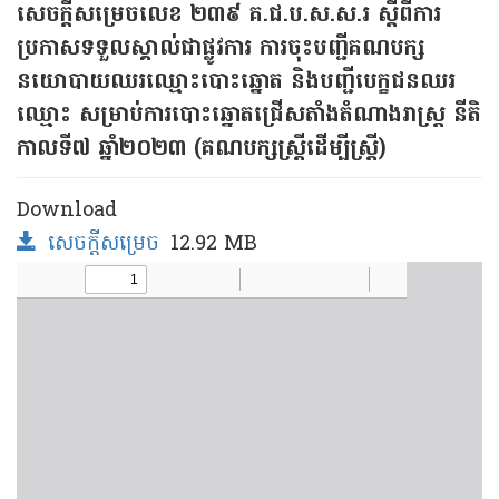
សេចក្តីសម្រេចលេខ ២៣៩ គ.ជ.ប.ស.ស.រ ស្តីពីការ
ប្រកាសទទួលស្គាល់ជាផ្លូវការ ការចុះបញ្ជីគណបក្ស
នយោបាយឈរឈ្មោះបោះឆ្នោត និងបញ្ជីបេក្ខជនឈរ
ឈ្មោះ សម្រាប់ការបោះឆ្នោតជ្រើសតាំងតំណាងរាស្ត្រ នីតិ
កាលទី៧ ឆ្នាំ២០២៣ (គណបក្សស្ត្រីដើម្បីស្ត្រី)
Download
សេចក្តីសម្រេច
12.92 MB