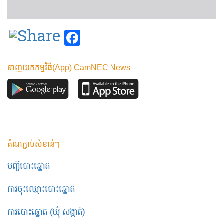
Facebook
ទាញយកកម្មវិធី(App) CamNEC News
តំណភ្ជាប់សំខាន់ៗ
បញ្ជីបោះឆ្នោត
ការចុះឈ្មោះបោះឆ្នោត
ការបោះឆ្នោត (ឃុំ សង្កាត់)