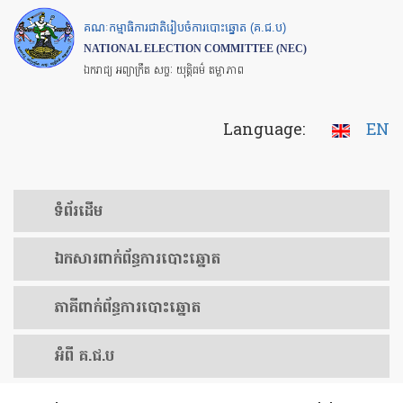
Skip
គណៈកម្មាធិការជាតិរៀបចំការបោះឆ្នោត (គ.ជ.ប)
to
NATIONAL ELECTION COMMITTEE (NEC)
main
ឯករាជ្យ អព្យាក្រឹត សច្ចៈ យុត្តិធម៌ តម្លាភាព
content
Language:
EN
ទំព័រ​ដើម
ឯកសារ​ពាក់ព័ន្ធ​ការ​បោះឆ្នោត
​ភាគីពាក់ព័ន្ធ​​ការ​បោះឆ្នោត
អំពី គ.ជ.ប