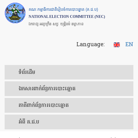
Skip
គណៈកម្មាធិការជាតិរៀបចំការបោះឆ្នោត (គ.ជ.ប)
to
NATIONAL ELECTION COMMITTEE (NEC)
main
ឯករាជ្យ អព្យាក្រឹត សច្ចៈ យុត្តិធម៌ តម្លាភាព
content
Language:
EN
ទំព័រ​ដើម
ឯកសារ​ពាក់ព័ន្ធ​ការ​បោះឆ្នោត
​ភាគីពាក់ព័ន្ធ​​ការ​បោះឆ្នោត
អំពី គ.ជ.ប