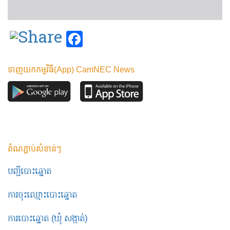
Facebook
ទាញយកកម្មវិធី(App) CamNEC News
តំណភ្ជាប់សំខាន់ៗ
បញ្ជីបោះឆ្នោត
ការចុះឈ្មោះបោះឆ្នោត
ការបោះឆ្នោត (ឃុំ សង្កាត់)