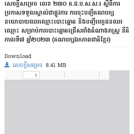
សេចក្តីសម្រេច លេខ ២៣០ គ.ជ.ប.ស.ស.រ ស្តីពីការ
ប្រកាសទទួលស្គាល់ជាផ្លូវការ ការចុះបញ្ជីគណបក្ស
នយោបាយឈរឈ្មោះបោះឆ្នោត និងបញ្ជីបេក្ខជនឈរ
ឈ្មោះ សម្រាប់ការបោះឆ្នោតជ្រើសតាំងតំណាងរាស្ត្រ នីតិ
កាលទី៧ ឆ្នាំ២០២៣ (គណបក្សឯកភាពជាតិខ្មែរ)
Download
សេចក្តីសម្រេច
8.41 MB