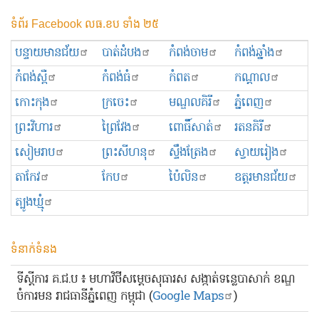
ទំព័រ Facebook លធ.ខប ទាំង ២៥
បន្ទាយមានជ័យ
បាត់ដំបង
កំពង់ចាម
កំពង់ឆ្នាំង
កំពង់ស្ពឺ
កំពង់ធំ
កំពត
កណ្ដាល
កោះកុង
ក្រចេះ
មណ្ឌលគិរី
ភ្នំពេញ
ព្រះ​វិហារ
ព្រៃវែង
ពោធិ៍សាត់
រតនគិរី
សៀមរាប
ព្រះសីហនុ
ស្ទឹងត្រែង
ស្វាយរៀង
តាកែវ
កែប
ប៉ៃលិន
ឧត្ដរមានជ័យ
ត្បូងឃ្មុំ
ទំនាក់ទំនង
ទីស្ដីការ គ.ជ.ប ៖ មហាវិថីសម្ដេចសុធារស សង្កាត់ទន្លេបាសាក់ ខណ្ឌ
ចំការមន រាជធានីភ្នំពេញ កម្ពុជា (
Google Maps
)