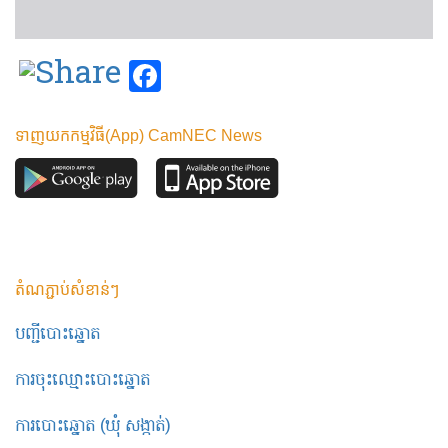
Facebook
ទាញយកកម្មវិធី(App) CamNEC News
តំណភ្ជាប់សំខាន់ៗ
បញ្ជីបោះឆ្នោត
ការចុះឈ្មោះបោះឆ្នោត
ការបោះឆ្នោត (ឃុំ សង្កាត់)