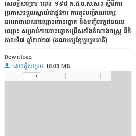
សេចក្តីសម្រេច លេខ ១៩៥ គ.ជ.ប.ស.ស.រ ស្តីពីការ
ប្រកាសទទួលស្គាល់ជាផ្លូវការ ការចុះបញ្ជីគណបក្ស
នយោបាយឈរឈ្មោះបោះឆ្នោត និងបញ្ជីបេក្ខជនឈរ
ឈ្មោះ សម្រាប់ការបោះឆ្នោតជ្រើសតាំងតំណាងរាស្ត្រ នីតិ
កាលទី៧ ឆ្នាំ២០២៣ (គណបក្សខ្មែររួបរួមជាតិ)
Download
សេចក្តីសម្រេច
18.03 MB