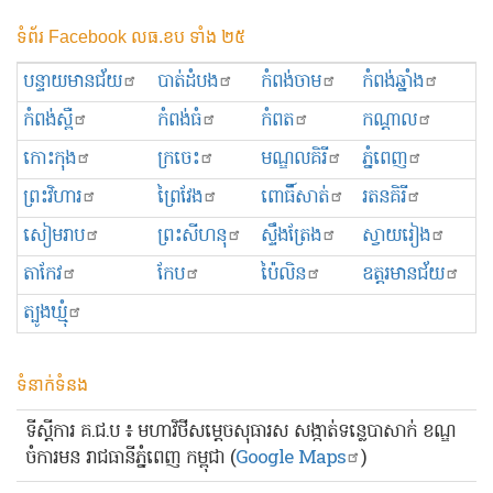
ទំព័រ Facebook លធ.ខប ទាំង ២៥
បន្ទាយមានជ័យ
បាត់ដំបង
កំពង់ចាម
កំពង់ឆ្នាំង
កំពង់ស្ពឺ
កំពង់ធំ
កំពត
កណ្ដាល
កោះកុង
ក្រចេះ
មណ្ឌលគិរី
ភ្នំពេញ
ព្រះ​វិហារ
ព្រៃវែង
ពោធិ៍សាត់
រតនគិរី
សៀមរាប
ព្រះសីហនុ
ស្ទឹងត្រែង
ស្វាយរៀង
តាកែវ
កែប
ប៉ៃលិន
ឧត្ដរមានជ័យ
ត្បូងឃ្មុំ
ទំនាក់ទំនង
ទីស្ដីការ គ.ជ.ប ៖ មហាវិថីសម្ដេចសុធារស សង្កាត់ទន្លេបាសាក់ ខណ្ឌ
ចំការមន រាជធានីភ្នំពេញ កម្ពុជា (
Google Maps
)