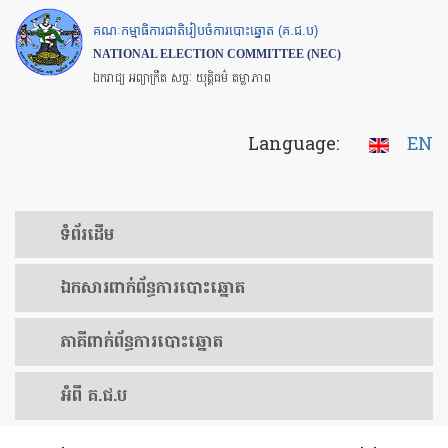
Skip
គណៈកម្មាធិការជាតិរៀបចំការបោះឆ្នោត (គ.ជ.ប)
to
NATIONAL ELECTION COMMITTEE (NEC)
main
ឯករាជ្យ អព្យាក្រឹត សច្ចៈ យុត្តិធម៌ តម្លាភាព
content
Language:
EN
ទំព័រ​ដើម
ឯកសារ​ពាក់ព័ន្ធ​ការ​បោះឆ្នោត
​ភាគីពាក់ព័ន្ធ​​ការ​បោះឆ្នោត
អំពី គ.ជ.ប