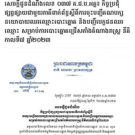
សេចក្ដីជូនដំណឹងលេខ ០៣៧ គ.ជ.ប.អគ្គ៖ កិច្ចប្រជុំ
ផ្សព្វផ្សាយជាមួយភាគីពាក់ព័ន្ធស្ដីពីការចុះបញ្ជីគណបក្ស
នយោបាយឈរឈ្មោះបោះឆ្នោត និងបញ្ជីបេក្ខជនឈរ
ឈ្មោះ សម្រាប់ការបោះឆ្នោតជ្រើសតាំងតំណាងរាស្ត្រ នីតិ
កាលទី៧ ឆ្នាំ២០២៣