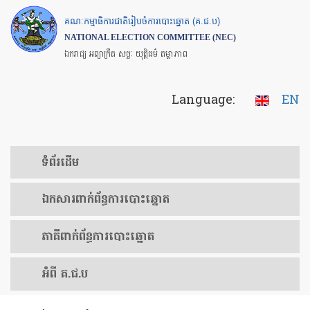
Skip
គណៈកម្មាធិការជាតិរៀបចំការបោះឆ្នោត (គ.ជ.ប)
to
NATIONAL ELECTION COMMITTEE (NEC)
main
ឯករាជ្យ អព្យាក្រឹត សច្ចៈ យុត្តិធម៌ តម្លាភាព
content
Language:
EN
ទំព័រ​ដើម
ឯកសារ​ពាក់ព័ន្ធ​ការ​បោះឆ្នោត
​ភាគីពាក់ព័ន្ធ​​ការ​បោះឆ្នោត
អំពី គ.ជ.ប