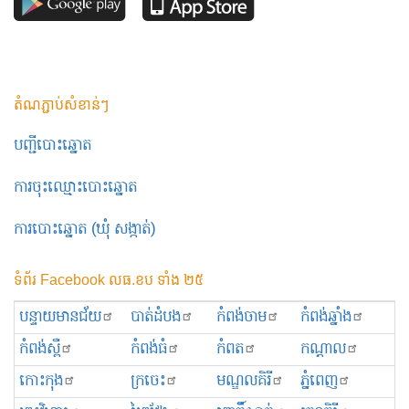
តំណភ្ជាប់សំខាន់ៗ
បញ្ជីបោះឆ្នោត
ការចុះឈ្មោះបោះឆ្នោត
ការបោះឆ្នោត (ឃុំ សង្កាត់)
ទំព័រ Facebook លធ.ខប ទាំង ២៥
បន្ទាយមានជ័យ
បាត់ដំបង
កំពង់ចាម
កំពង់ឆ្នាំង
កំពង់ស្ពឺ
កំពង់ធំ
កំពត
កណ្ដាល
កោះកុង
ក្រចេះ
មណ្ឌលគិរី
ភ្នំពេញ