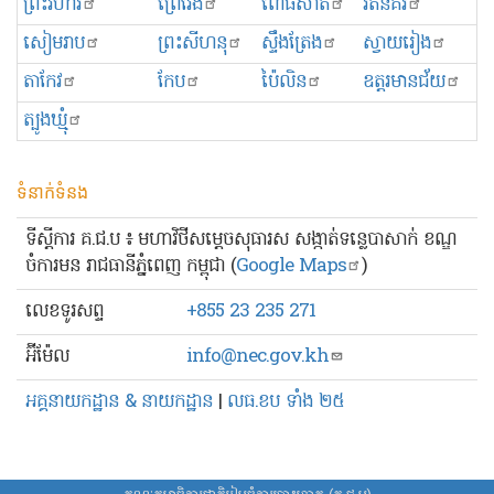
ព្រះ​វិហារ
ព្រៃវែង
ពោធិ៍សាត់
រតនគិរី
សៀមរាប
ព្រះសីហនុ
ស្ទឹងត្រែង
ស្វាយរៀង
តាកែវ
កែប
ប៉ៃលិន
ឧត្ដរមានជ័យ
ត្បូងឃ្មុំ
ទំនាក់ទំនង
ទីស្ដីការ គ.ជ.ប ៖ មហាវិថីសម្ដេចសុធារស សង្កាត់ទន្លេបាសាក់ ខណ្ឌ
ចំការមន រាជធានីភ្នំពេញ កម្ពុជា (
Google Maps
)
លេខ​ទូរសព្ទ
+855 23 235 271
អ៊ីម៉ែល
info@nec.gov.kh
អគ្គនាយកដ្ឋាន & នាយកដ្ឋាន
|
លធ.ខប ទាំង ២៥