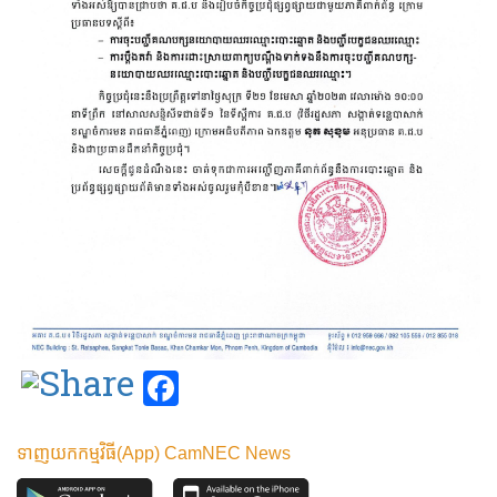
Facebook
ទាញយកកម្មវិធី(App) CamNEC News