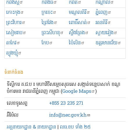
កំពង់ស្ពឺ
កំពង់ធំ
កំពត
កណ្ដាល
កោះកុង
ក្រចេះ
មណ្ឌលគិរី
ភ្នំពេញ
ព្រះ​វិហារ
ព្រៃវែង
ពោធិ៍សាត់
រតនគិរី
សៀមរាប
ព្រះសីហនុ
ស្ទឹងត្រែង
ស្វាយរៀង
តាកែវ
កែប
ប៉ៃលិន
ឧត្ដរមានជ័យ
ត្បូងឃ្មុំ
ទំនាក់ទំនង
ទីស្ដីការ គ.ជ.ប ៖ មហាវិថីសម្ដេចសុធារស សង្កាត់ទន្លេបាសាក់ ខណ្ឌ
ចំការមន រាជធានីភ្នំពេញ កម្ពុជា (
Google Maps
)
លេខ​ទូរសព្ទ
+855 23 235 271
អ៊ីម៉ែល
info@nec.gov.kh
អគ្គនាយកដ្ឋាន & នាយកដ្ឋាន
|
លធ.ខប ទាំង ២៥