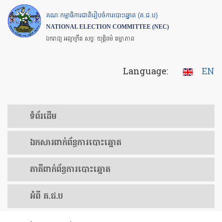
Skip
គណៈកម្មាធិការជាតិរៀបចំការបោះឆ្នោត (គ.ជ.ប)
to
NATIONAL ELECTION COMMITTEE (NEC)
main
ឯករាជ្យ អព្យាក្រឹត សច្ចៈ យុត្តិធម៌ តម្លាភាព
content
Language:
EN
ទំព័រ​ដើម
ឯកសារ​ពាក់ព័ន្ធ​ការ​បោះឆ្នោត
​ភាគីពាក់ព័ន្ធ​​ការ​បោះឆ្នោត
អំពី គ.ជ.ប