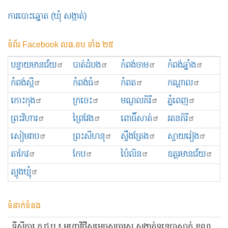
ការបោះឆ្នោត (ឃុំ សង្កាត់)
ទំព័រ Facebook លធ.ខប ទាំង ២៥
បន្ទាយមានជ័យ
បាត់ដំបង
កំពង់ចាម
កំពង់ឆ្នាំង
កំពង់ស្ពឺ
កំពង់ធំ
កំពត
កណ្ដាល
កោះកុង
ក្រចេះ
មណ្ឌលគិរី
ភ្នំពេញ
ព្រះ​វិហារ
ព្រៃវែង
ពោធិ៍សាត់
រតនគិរី
សៀមរាប
ព្រះសីហនុ
ស្ទឹងត្រែង
ស្វាយរៀង
តាកែវ
កែប
ប៉ៃលិន
ឧត្ដរមានជ័យ
ត្បូងឃ្មុំ
ទំនាក់ទំនង
ទីស្ដីការ គ.ជ.ប ៖ មហាវិថីសម្ដេចសុធារស សង្កាត់ទន្លេបាសាក់ ខណ្ឌ