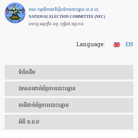
Skip
គណៈកម្មាធិការជាតិរៀបចំការបោះឆ្នោត (គ.ជ.ប)
to
NATIONAL ELECTION COMMITTEE (NEC)
main
ឯករាជ្យ អព្យាក្រឹត សច្ចៈ យុត្តិធម៌ តម្លាភាព
content
Language:
EN
ទំព័រ​ដើម
ឯកសារ​ពាក់ព័ន្ធ​ការ​បោះឆ្នោត
​ភាគីពាក់ព័ន្ធ​​ការ​បោះឆ្នោត
អំពី គ.ជ.ប