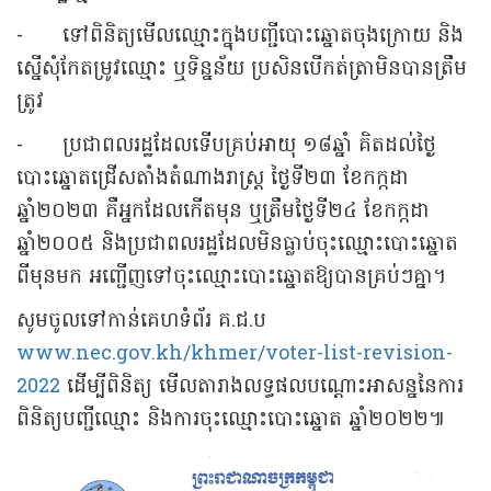
-
ទៅពិនិត្យមើលឈ្មោះក្នុងបញ្ជីបោះឆ្នោតចុងក្រោយ និង
ស្នើសុំកែតម្រូវឈ្មោះ ឬទិន្នន័យ
ប្រសិនបើកត់ត្រាមិនបានត្រឹម
ត្រូវ
-
ប្រជាពលរដ្ឋដែលទើបគ្រប់អាយុ ១៨ឆ្នាំ គិតដល់ថ្ងៃ
បោះឆ្នោតជ្រើសតាំងតំណាងរាស្ត្រ
ថ្ងៃទី២៣ ខែកក្កដា
ឆ្នាំ២០២៣ គឺអ្នកដែលកើតមុន ឬត្រឹមថ្ងៃទី២៤ ខែកក្កដា
ឆ្នាំ២០០៥ និងប្រជាពលរដ្ឋដែលមិនធ្លាប់ចុះឈ្មោះបោះឆ្នោត
ពីមុនមក អញ្ជើញទៅចុះឈ្មោះបោះឆ្នោតឱ្យបានគ្រប់ៗគ្នា។
សូមចូលទៅកាន់គេហទំព័រ គ.ជ.ប
www.nec.gov.kh/khmer/voter-list-revision-
2022
ដើម្បីពិនិត្យ
មើលតារាងលទ្ធផលបណ្ដោះអាសន្ននៃការ
ពិនិត្យបញ្ជីឈ្មោះ និងការចុះឈ្មោះបោះឆ្នោត ឆ្នាំ២០២២៕