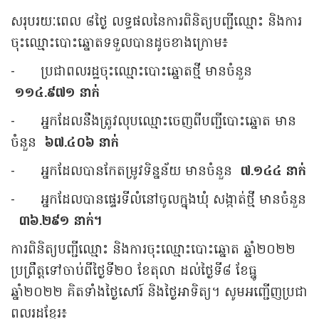
សរុបរយៈពេល ៨ថ្ងៃ លទ្ធផលនៃការពិនិត្យបញ្ជីឈ្មោះ និងការ
ចុះឈ្មោះបោះឆ្នោតទទួលបានដូចខាងក្រោម៖
-
ប្រជាពលរដ្ឋចុះឈ្មោះបោះឆ្នោតថ្មី មានចំនួន
១១៤.៩៧១ នាក់
-
អ្នកដែលនឹងត្រូវលុបឈ្មោះចេញពីបញ្ជីបោះឆ្នោត មាន
ចំនួន
៦៧.៤០៦ នាក់
-
អ្នកដែលបានកែតម្រូវទិន្នន័យ មានចំនួន
៧.១៤៤ នាក់
-
អ្នកដែលបានផ្ទេរទីលំនៅចូលក្នុងឃុំ សង្កាត់ថ្មី មានចំនួន
៣៦.២៩១ នាក់។
ការពិនិត្យបញ្ជីឈ្មោះ និងការចុះឈ្មោះបោះឆ្នោត ឆ្នាំ២០២២
ប្រព្រឹត្តទៅចាប់ពីថ្ងៃទី២០
ខែតុលា ដល់ថ្ងៃទី៨ ខែធ្នូ
ឆ្នាំ២០២២ គិតទាំងថ្ងៃសៅរ៍ និងថ្ងៃអាទិត្យ។ សូមអញ្ជើញប្រជា
ពលរដ្ឋខ្មែរ៖