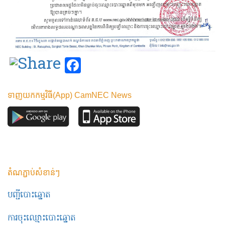
Facebook
ទាញយកកម្មវិធី(App) CamNEC News
តំណភ្ជាប់សំខាន់ៗ
បញ្ជីបោះឆ្នោត
ការចុះឈ្មោះបោះឆ្នោត