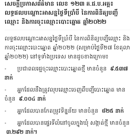
សេចក្តីប្រកាសព័ត៌មាន លេខ​ ១២៣​ គ.ជ.ប.អគ្គ៖
លទ្ធផលបណ្ដោះអាសន្នថ្ងៃទីប្រាំបី នៃការពិនិត្យបញ្ជី
ឈ្មោះ និងការចុះឈ្មោះបោះឆ្នោត ឆ្នាំ២០២២
លទ្ធផលបណ្ដោះអាសន្នថ្ងៃទីប្រាំបី នៃការពិនិត្យបញ្ជីឈ្មោះ និង
ការចុះឈ្មោះបោះឆ្នោត ឆ្នាំ២០២២ (សម្រាប់ថ្ងៃទី២៧ ខែតុលា
ឆ្នាំ២០២២) នៅទូទាំងប្រទេស មានដូចខាងក្រោម៖
-
ប្រជាពលរដ្ឋចុះឈ្មោះបោះឆ្នោតថ្មី មានចំនួន
៩.៥៣៧
នាក់
-
អ្នកដែលនឹងត្រូវលុបឈ្មោះចេញពីបញ្ជីបោះឆ្នោត មាន
ចំនួន
៩.០០៤ នាក់
-
អ្នកដែលបានកែតម្រូវទិន្នន័យ មានចំនួន
៨២៥ នាក់
-
អ្នកដែលបានផ្ទេរទីលំនៅចូលក្នុងឃុំ សង្កាត់ថ្មី មានចំនួន
៣.២៩២ នាក់។