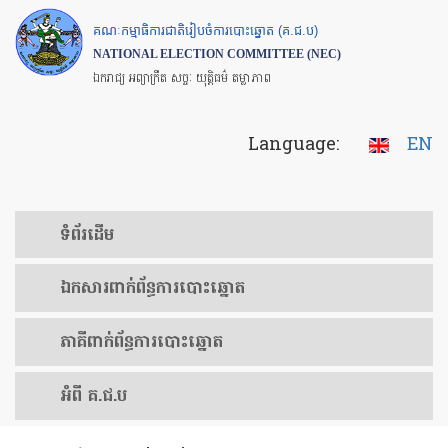
Skip
គណៈកម្មាធិការជាតិរៀបចំការបោះឆ្នោត (គ.ជ.ប)
to
NATIONAL ELECTION COMMITTEE (NEC)
main
ឯករាជ្យ អព្យាក្រឹត សច្ចៈ យុត្តិធម៌ តម្លាភាព
content
Language:
EN
ទំព័រ​ដើម
ឯកសារ​ពាក់ព័ន្ធ​ការ​បោះឆ្នោត
​ភាគីពាក់ព័ន្ធ​​ការ​បោះឆ្នោត
អំពី គ.ជ.ប