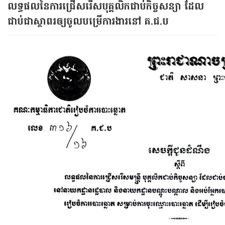
លទ្ធផលនៃការជ្រើសរើសបុគ្គលិកជាប់កិច្ចសន្យា ដែល​
ជាប់​ជា​ស្ថាពរ​ឲ្យ​ចូល​បម្រើការ​ងារ​នៅ គ.ជ.ប