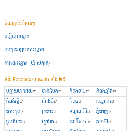
តំណភ្ជាប់សំខាន់ៗ
បញ្ជីបោះឆ្នោត
ការចុះឈ្មោះបោះឆ្នោត
ការបោះឆ្នោត (ឃុំ សង្កាត់)
ទំព័រ Facebook លធ.ខប ទាំង ២៥
បន្ទាយមានជ័យ
បាត់ដំបង
កំពង់ចាម
កំពង់ឆ្នាំង
កំពង់ស្ពឺ
កំពង់ធំ
កំពត
កណ្ដាល
កោះកុង
ក្រចេះ
មណ្ឌលគិរី
ភ្នំពេញ
ព្រះ​វិហារ
ព្រៃវែង
ពោធិ៍សាត់
រតនគិរី