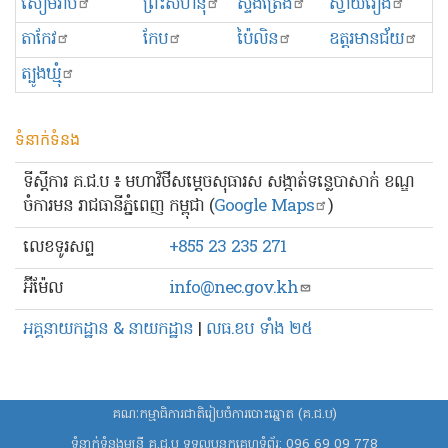
សៀមរាប
ព្រះសីហនុ
ស្ទឹងត្រែង
ស្វាយរៀង
តាកែវ
កែប
ប៉ៃលិន
ឧត្ដរមានជ័យ
ត្បូងឃ្មុំ
ទំនាក់ទំនង
ទីស្ដីការ គ.ជ.ប ៖ មហាវិថីសម្ដេចសុធារស សង្កាត់ទន្លេបាសាក់ ខណ្ឌ
ចំការមន រាជធានីភ្នំពេញ កម្ពុជា (
Google Maps
)
លេខ​ទូរសព្ទ
+855 23 235 271
អ៊ីម៉ែល
info@nec.gov.kh
អគ្គនាយកដ្ឋាន & នាយកដ្ឋាន
|
លធ.ខប ទាំង ២៥
គណៈកម្មាធិការជាតិរៀបចំការបោះឆ្នោត (គ.ជ.ប)
ទំនាក់ទំនងមន្ត្រី គ.ជ.ប ទទួលបន្ទុកគេហទំព័រ:
096 69 09 778