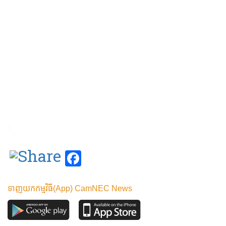
Facebook
ទាញយកកម្មវិធី(App) CamNEC News