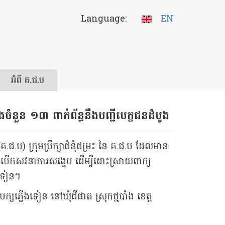
Language:
EN
អំពី គ.ជ.ប
ំនួន ១៣ ពាក់ព័ន្ធនឹងបញ្ជីបេក្ខជនដំបូង
ជ.ប) ក្រុមប្រឹក្សាជំនុំជម្រះ នៃ គ.ជ.ប ដែលមាន
បានបើកសវនាការសង្ខេប ដើម្បីដោះស្រាយពាក្យ
ើងទៀន។
សភ្លើងទៀន នៅឃុំជីផាត ស្រុកថ្មបាំង ខេត្ត