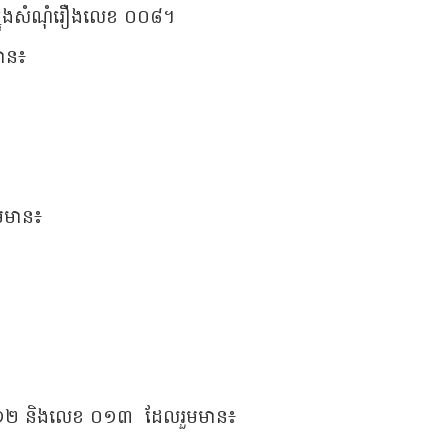
 ក្នុងសំណុំរឿងលេខ ០០៨។
មាន៖
ួមមាន៖
េខ ០១២ និងលេខ ០១៣ ដែលរួមមាន៖