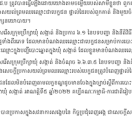
ៃ គ.ជ.ប ត្រូវបានធ្វើឡើងដោយយោងតាមចម្លើយរបស់សាមីខ្លួនថា ព
្រកាសយល់ព្រមឈរឈ្មោះជាបេក្ខជន ផ្ទាល់ដៃរបស់ពួកគាត់ និងមួយចំន
ណបក្សនយោបាយ។
រើសក្រុមប្រឹក្សាឃុំ សង្កាត់ និងប្រការ ៦.១ នៃបទបញ្ជា និងនីតិវិធ
្ឋទាំងពីរភេទ ដែលមានបំណងឈរឈ្មោះជាបេក្ខជនសម្រាប់ការបោះឆ្នោត
ឈ្មោះក្នុងបញ្ជីបោះឆ្នោតក្នុងឃុំ សង្កាត់ ដែលខ្លួនមានបំណងឈរ
សរើសក្រុមប្រឹក្សាឃុំ សង្កាត់ និងចំណុច ៦.៦.៣.៥ នៃបទបញ្ជា និងនីត
ិ និងសេចក្ដីប្រកាសយល់ព្រមឈរឈ្មោះរបស់បេក្ខជនត្រូវបំពេញផ្ទាល់
ខជនដែលមិនបំពេញតាមលក្ខខណ្ឌដូចមានចែងក្នុងច្បាប់ស្ដីពីការបោះឆ្ន
ក្សាឃុំ សង្កាត់ អាណត្តិទី៥ ឆ្នាំ២០២២ គប្បីគណៈកម្មាធិ-ការជាត
ប បានប្រកាសក្នុងសវនាការសង្ខេបនៃ កិច្ចប្រជុំពេញអង្គ ជាសេចក្តីសម