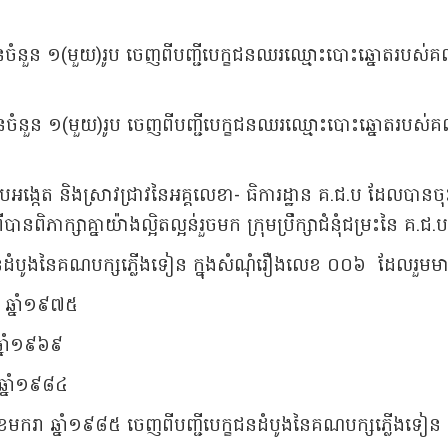
ខជនចំនួន ១(មួយ)រូប ចេញពីបញ្ជីបេក្ខជនឈរឈ្មោះបោះឆ្នោតរបស់
ខជនចំនួន ១(មួយ)រូប ចេញពីបញ្ជីបេក្ខជនឈរឈ្មោះបោះឆ្នោតរបស់
ះស៊ើបអង្កេត និងស្រាវជ្រាវនៃអគ្គលេខា- ធិការដ្ឋាន គ.ជ.ប ដែលបា
បានពិភាក្សាគ្នាយ៉ាងល្អិតល្អន់រួចមក ក្រុមប្រឹក្សាជំនុំជម្រះនៃ 
្ខជនដំបូងនៃគណបក្សភ្លើងទៀន ក្នុងសំណុំរឿងលេខ ០០៦ ដែលរួមម
 ឆ្នាំ១៩៧៥
ឆ្នាំ១៩៦៩
ឆ្នាំ១៩៨៤
 ខែមករា ឆ្នាំ១៩៨៥ ចេញពីបញ្ជីបេក្ខជនដំបូងនៃគណបក្សភ្លើងទៀ