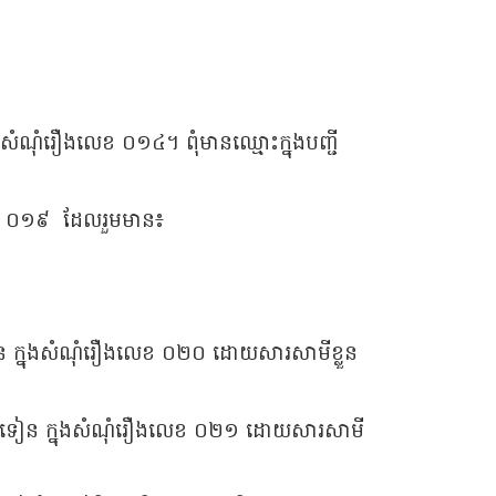
ងសំណុំរឿងលេខ ០១៤។ ពុំមានឈ្មោះក្នុងបញ្ជី
លេខ ០១៩ ដែលរួមមាន៖
ទៀន ក្នុងសំណុំរឿងលេខ ០២០ ដោយសារសាមីខ្លួន
ភ្លើងទៀន ក្នុងសំណុំរឿងលេខ ០២១ ដោយសារសាមី