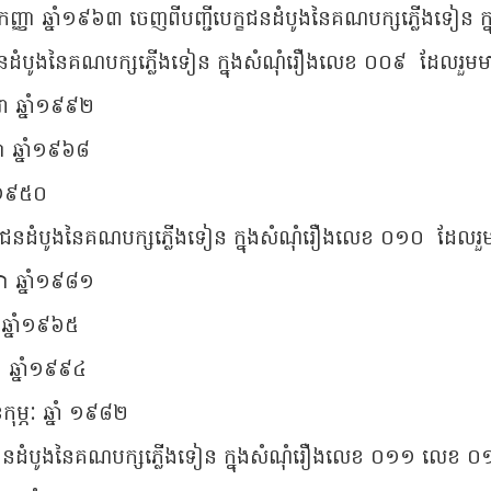
ែកញ្ញា ឆ្នាំ១៩៦៣ ចេញពីបញ្ជីបេក្ខជនដំបូងនៃគណបក្សភ្លើងទៀន
ក្ខជនដំបូងនៃគណបក្សភ្លើងទៀន ក្នុងសំណុំរឿងលេខ ០០៩ ដែលរួម
រា ឆ្នាំ១៩៩២
 ឆ្នាំ១៩៦៨
ាំ១៩៥០
បេក្ខជនដំបូងនៃគណបក្សភ្លើងទៀន ក្នុងសំណុំរឿងលេខ ០១០ ដែលរ
សា ឆ្នាំ១៩៨១
 ឆ្នាំ១៩៦៥
ា ឆ្នាំ១៩៩៤
ម្ភៈ ឆ្នាំ ១៩៨២
ីបេក្ខជនដំបូងនៃគណបក្សភ្លើងទៀន ក្នុងសំណុំរឿងលេខ ០១១ ល