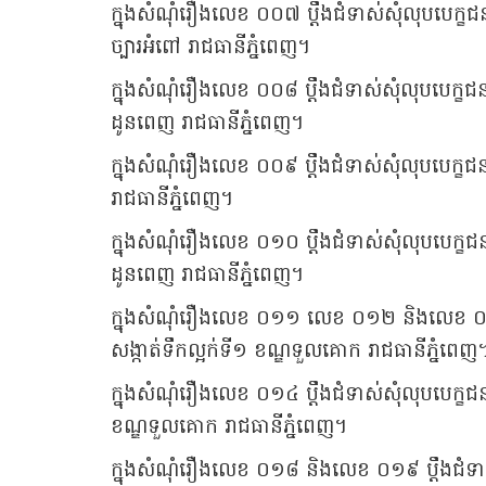
ក្នុងសំណុំរឿងលេខ ០០៧ ប្ដឹងជំទាស់សុំលុបបេក្
ច្បារអំពៅ រាជធានីភ្នំពេញ។
ក្នុងសំណុំរឿងលេខ ០០៨ ប្ដឹងជំទាស់សុំលុបបេក្
ដូនពេញ រាជធានីភ្នំពេញ។
ក្នុងសំណុំរឿងលេខ ០០៩ ប្ដឹងជំទាស់សុំលុបបេក្
រាជធានីភ្នំពេញ។
ក្នុងសំណុំរឿងលេខ ០១០ ប្ដឹងជំទាស់សុំលុបបេក្ខ
ដូនពេញ រាជធានីភ្នំពេញ។
ក្នុងសំណុំរឿងលេខ ០១១ លេខ ០១២ និងលេខ ០១៣ 
សង្កាត់ទឹកល្អក់ទី១ ខណ្ឌទួលគោក រាជធានីភ្នំពេញ
ក្នុងសំណុំរឿងលេខ ០១៤ ប្ដឹងជំទាស់សុំលុបបេក្ខ
ខណ្ឌទួលគោក រាជធានីភ្នំពេញ។
ក្នុងសំណុំរឿងលេខ ០១៨ និងលេខ ០១៩ ប្ដឹងជំទាស