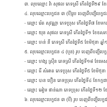
៣. លុបឈ្មោះ វ៉ា សុផល ភេទស្រី កើតថ្ងៃទី២៩ ខ
៤. លុបឈ្មោះបេក្ខជន ៣ (បី)រូប ចេញពីបញ្ជីបេ
- ឈ្មោះ រ៉េត សុវណ្ណា ភេទប្រុស កើតថ្ងៃទី៧ ខែមក
- ឈ្មោះ យុន សុផល ភេទស្រី កើតថ្ងៃទី១ ខែឧសភា
- ឈ្មោះ ចាន់ នី ភេទស្រី កើតថ្ងៃទី៥ ខែមិថុនា ឆ្ន
៥. លុបឈ្មោះបេក្ខជន ៤ (បួន) រូប ចេញពីបញ្ជី
- ឈ្មោះ ហង្ស ស្រ៊ីន ភេទស្រី កើតថ្ងៃទី១៨ ខែមេ
- ឈ្មោះ ធី សំអាត ភេទប្រុស កើតថ្ងៃទី៥ ខែមិថុនា
- ឈ្មោះ បាន បឿន ភេទប្រុស កើតថ្ងៃទី៤ ខែកក្កដ
- ឈ្មោះ អៀម ផាន់ណា ភេទប្រុស កើតថ្ងៃទី១២ ខែកុ
៦. លុបឈ្មោះបេក្ខជន ៣ (បី) រូប ចេញពីបញ្ជ