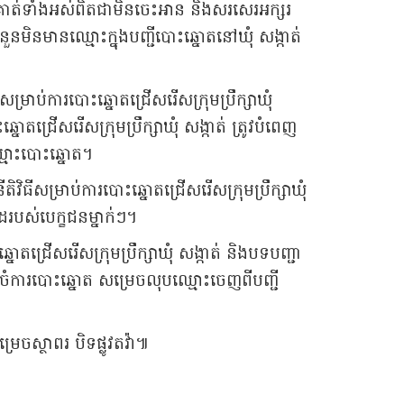
ួកគាត់ទាំងអស់ពិតជាមិនចេះអាន និងសរសេរអក្សរ
ួនមិនមានឈ្មោះក្នុងបញ្ជីបោះឆ្នោតនៅឃុំ សង្កាត់
ីសម្រាប់ការបោះឆ្នោតជ្រើសរើសក្រុមប្រឹក្សាឃុំ
ជ្រើសរើសក្រុមប្រឹក្សាឃុំ សង្កាត់ ត្រូវបំពេញ
ឈ្មោះបោះឆ្នោត។
ិវិធីសម្រាប់ការបោះឆ្នោតជ្រើសរើសក្រុមប្រឹក្សាឃុំ
ដៃរបស់បេក្ខជនម្នាក់ៗ។
ោតជ្រើសរើសក្រុមប្រឹក្សាឃុំ សង្កាត់ និងបទបញ្ជា
ិរៀបចំការបោះឆ្នោត សម្រេចលុបឈ្មោះចេញពីបញ្ជី
្រេចស្ថាពរ បិទផ្លូវតវ៉ា៕