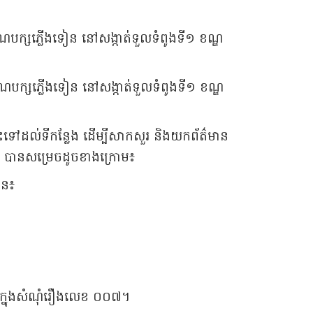
គណបក្សភ្លើងទៀន នៅសង្កាត់ទួលទំពូងទី១ ខណ្ឌ
គណបក្សភ្លើងទៀន នៅសង្កាត់ទួលទំពូងទី១ ខណ្ឌ
នចុះទៅដល់ទីកន្លែង ដើម្បីសាកសួរ និងយកព័ត៌មាន
គ.ជ.ប បានសម្រេចដូចខាងក្រោម៖
ាន៖
ន ក្នុងសំណុំរឿងលេខ ០០៧។