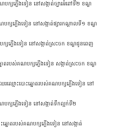
ណបក្សភ្លើងទៀន នៅសង្កាត់ច្បារអំពៅទី២ ខណ្ឌ
ណបក្សភ្លើងទៀន នៅសង្កាត់ផ្សារកណ្ដាលទី១ ខណ្ឌ
ណបក្សភ្លើងទៀន នៅសង្កាត់ស្រះចក ខណ្ឌដូនពេញ
ះឆ្នោតរបស់គណបក្សភ្លើងទៀន សង្កាត់ស្រះចក ខណ្ឌ
ខជនឈរឈ្មោះបោះឆ្នោតរបស់គណបក្សភ្លើងទៀន នៅ
ណបក្សភ្លើងទៀន នៅសង្កាត់ទឹកល្អក់ទី២
បោះឆ្នោតរបស់គណបក្សភ្លើងទៀន នៅសង្កាត់