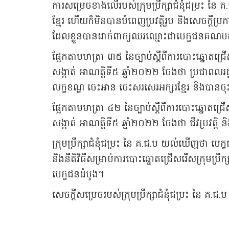
ការសម្រេចខាងលើរបស់ក្រុមប្រឹក្សាជំនុំជម្រះ ន
ខ្មែរ ហើយក៏មិនបានបំពេញប្រវត្តិរូប និងសេចក្ដីប
ដែលខ្លួនបានដាក់ពាក្យឈរឈ្មោះជាបេក្ខជនគ
ផ្អែកតាមមាត្រា ៣៥ នៃច្បាប់ស្ដីពីការបោះឆ្នោតជ្រើស
សង្កាត់ អាណត្តិទី៥ ឆ្នាំ២០២២ ចែងថា ប្រជាពលរដ
លក្ខខណ្ឌ ចេះអាន ចេះសរសេរអក្សរខ្មែរ និងបានចុះ
ផ្អែកតាមមាត្រា ៤២ នៃច្បាប់ស្ដីពីការបោះឆ្នោតជ្រើ
សង្កាត់ អាណត្តិទី៥ ឆ្នាំ២០២២ ចែងថា ជីវប្រវត្ត
ក្រុមប្រឹក្សាជំនុំជម្រះ នៃ គ.ជ.ប យល់ឃើញថា បេក្
និងនីតិវិធីសម្រាប់ការបោះឆ្នោតជ្រើសរើសក្រុមប្រឹ
បេក្ខជនដំបូង។
សេចក្តីសម្រេចរបស់ក្រុមប្រឹក្សាជំនុំជម្រះ នៃ គ.ជ.