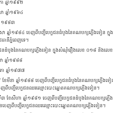
ភា ឆ្នាំ១៩៩២
លា ឆ្នាំ១៩៦៤
្នាំ ១៩៨៣
េសា ឆ្នាំ១៩៨៤ ចេញពីបញ្ជីបេក្ខជនដំបូងនៃគណបក្សភ្លើងទៀន ក្នុ
ជធានីភ្នំពេញទេ។
បេក្ខជនដំបូងនៃគណបក្សភ្លើងទៀន ក្នុងសំណុំរឿងលេខ ០១៨ និង
សា ឆ្នាំ១៩៨៨
ភា ឆ្នាំ១៩៧៧
ី៩ ខែមីនា ឆ្នាំ១៩៨៨ ចេញពីបញ្ជីបេក្ខជនដំបូងនៃគណបក្សភ្លើង
លួនចេញពីបញ្ជីបេក្ខជនឈរឈ្មោះបោះឆ្នោតគណបក្សភ្លើងទៀន។
្ងៃទី៣ ខែសីហា ឆ្នាំ១៩៨១ ចេញពីបញ្ជីបេក្ខជនដំបូងនៃគណបក្ស
ស់ខ្លួនចេញពីបញ្ជីបេក្ខជនឈរឈ្មោះបោះឆ្នោតគណបក្សភ្លើងទៀន។