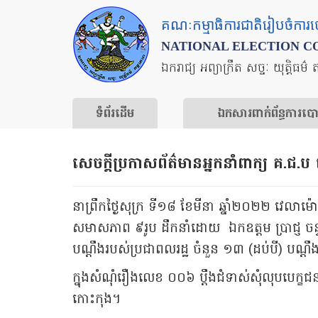
Skip
គណៈកម្មាធិការជាតិរៀបចំការ
to
NATIONAL ELECTION C
main
ឯករាជ្យ អព្យាក្រឹត សច្ចៈ យុត្តិធម៌ 
content
ទំព័រ​ដើម
ឯកសារ​ពាក់ព័ន្ធ​ការ​ប
សេចក្តីប្រកាសព័ត៌មានអ្នកនាំពាក្យ គ.ជ.
នាព្រឹកថ្ងៃសុក្រ ទី១៨ ខែមីនា ឆ្នាំ២០២២ វេលាម
សមាសភាព ៩រូប ដឹកនាំដោយ ឯកឧត្តម ប្រាជ្ញ ចន្ទ 
បណ្តឹងរបស់ប្រជាពលរដ្ឋ ចំនួន ១៣ (ដប់បី) បណ្ដ
ក្នុងសំណុំរឿងលេខ ០០៦ ប្ដឹងជំទាស់សុំលុបបេក្ខជ
កោះកុង។