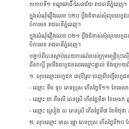
កាកាបទី១ ខណ្ឌពោធិ៍-សែនជ័យ រាជធានីភ្នំពេញ។
ក្នុងសំណុំរឿងលេខ ០២០ ប្ដឹងជំទាស់សុំលុបបេក្
ចំការមន រាជធានីភ្នំពេញ។
ក្នុងសំណុំរឿងលេខ ០២១ ប្ដឹងជំទាស់សុំលុបបេក្
ចំការមន រាជធានីភ្នំពេញ។
បន្ទាប់ពីបានស្តាប់របាយការណ៍របស់ក្រុមមន្ត្រីចុ
ពីសាក្សី រួមនឹងបេក្ខជនឈរឈ្មោះផ្ទាល់ និងក្រោយពី
១. លុបឈ្មោះបេក្ខជន ៣(បី)រូប ចេញពីបញ្ជីបេក
- ឈ្មោះ ទឹម ទូច ភេទប្រុស កើតថ្ងៃទី១១ ខែមេសា
- ឈ្មោះ ជា គឹមលី ភេទស្រី កើតថ្ងៃទី៣ ខែមេសា 
- ឈ្មោះ ស្រៀង ធា ភេទស្រី កើតថ្ងៃទី៧ ខែមិថុនា 
២. លុបឈ្មោះ មាស រដ្ឋា ភេទប្រុស កើតថ្ងៃទី២០