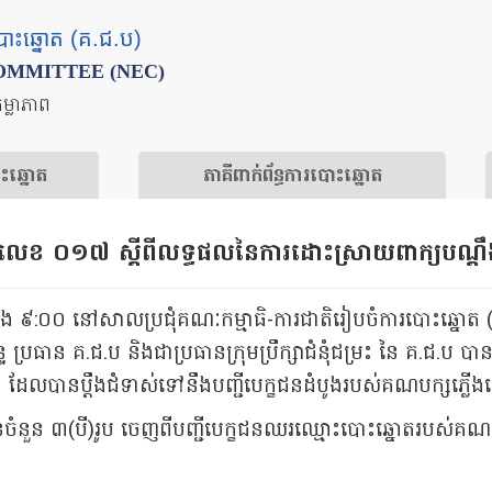
បោះឆ្នោត (គ.ជ.ប)
OMMITTEE (NEC)
តម្លាភាព
ោះឆ្នោត
​ភាគីពាក់ព័ន្ធ​​ការ​បោះឆ្នោត
ប លេខ ០១៧ ស្តីពីលទ្ធផលនៃការដោះស្រាយពាក្យបណ្តឹងច
៉ោង ៩:០០ នៅសាលប្រជុំគណៈកម្មាធិ-ការជាតិរៀបចំការបោះឆ្នោត (គ.
ប្រធាន គ.ជ.ប និងជាប្រធានក្រុមប្រឹក្សាជំនុំជម្រះ នៃ គ.ជ.ប 
ឹង ដែលបានប្តឹងជំទាស់ទៅនឹងបញ្ជីបេក្ខជនដំបូងរបស់គណបក្សភ្ល
នចំនួន ៣(បី)រូប ចេញពីបញ្ជីបេក្ខជនឈរឈ្មោះបោះឆ្នោតរបស់គណបក្