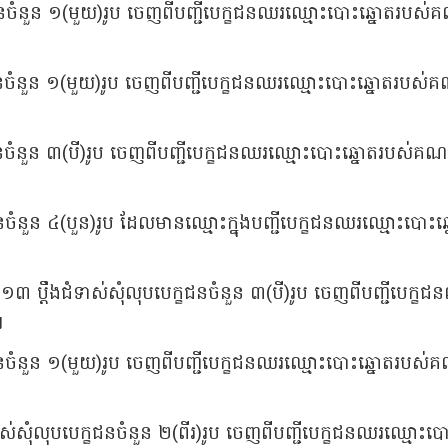
ខជនចំនួន ១(មួយ)រូប ចេញពីបញ្ជីបេក្ខជនឈរឈ្មោះបោះឆ្នោតរបស់គ
ខជនចំនួន ១(មួយ)រូប ចេញពីបញ្ជីបេក្ខជនឈរឈ្មោះបោះឆ្នោតរបស់គ
ខជនចំនួន ៣(បី)រូប ចេញពីបញ្ជីបេក្ខជនឈរឈ្មោះបោះឆ្នោតរបស់គ
ជនចំនួន ៤(បួន)រូប ដែលមានឈ្មោះក្នុងបញ្ជីបេក្ខជនឈរឈ្មោះបោ
ប្ដឹងជំទាស់សុំលុបបេក្ខជនចំនួន ៣(បី)រូប ចេញពីបញ្ជីបេក្
។
ជនចំនួន ១(មួយ)រូប ចេញពីបញ្ជីបេក្ខជនឈរឈ្មោះបោះឆ្នោតរបស់គ
់សុំលុបបេក្ខជនចំនួន ២(ពីរ)រូប ចេញពីបញ្ជីបេក្ខជនឈរឈ្មោះ