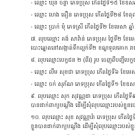
- ឈ្មោះ ឃុន ចន្ថា ភេទប្រុស កើតថ្ងៃទី១៥ ខែឧស
- ឈ្មោះ ហេង ធឿន ភេទប្រុស កើតថ្ងៃទី២៨ ខែតុ
- ឈ្មោះ ប្រាក់ មុំ ភេទស្រី កើតថ្ងៃទី២ ខែមេសា ឆ
៧. លុបឈ្មោះ គង់ សាវ៉ាន់ ភេទប្រុស ថ្ងៃទី២ ខែម
បោះឆ្នោតនៅសង្កាត់ទឹកល្អក់ទី២ ខណ្ឌទួលគោក រា
៨. លុបឈ្មោះបេក្ខជន ២ (ពីរ) រូប ចេញពីបញ្ជី
- ឈ្មោះ លឹម សុខជា ភេទប្រុស កើតថ្ងៃទី៦ ខែមេ
- ឈ្មោះ ចក់ សុភ័ណ ភេទប្រុស កើតថ្ងៃទី១ ខែឧស
៩. លុបឈ្មោះ សុក សុវណ្ណដា ភេទប្រុស កើតថ្ងៃទ
បានដាក់ពាក្យបណ្ដឹង ដើម្បីសុំលុបឈ្មោះរបស់ខ្
១០. លុបឈ្មោះ សុខ សុវណ្ណារ៉ា ភេទប្រុស កើតថ
ខ្លួនបានដាក់ពាក្យបណ្ដឹង ដើម្បីសុំលុបឈ្មោះរប