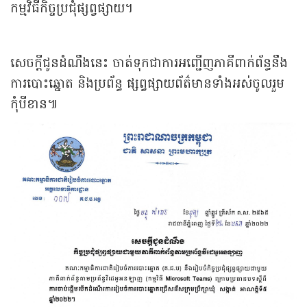
កម្មវិធីកិច្ចប្រជុំផ្សព្វផ្សាយ។
សេចក្តីជូនដំណឹងនេះ ចាត់ទុកជាការអញ្ជើញភាគីពាក់ព័ន្ធនឹង
ការបោះឆ្នោត និងប្រព័ន្ធ ផ្សព្វផ្សាយព័ត៌មានទាំងអស់ចូលរួម
កុំបីខាន៕