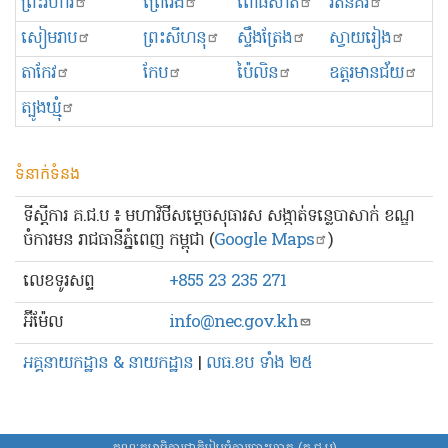
ព្រះ​វិហារ
ព្រៃវែង
ពោធិ៍សាត់
រតនគិរី
សៀមរាប
ព្រះសីហនុ
ស្ទឹងត្រែង
ស្វាយរៀង
តាកែវ
កែប
ប៉ៃលិន
ឧត្ដរមានជ័យ
ត្បូងឃ្មុំ
ទំនាក់ទំនង
ទីស្ដីការ គ.ជ.ប ៖ មហាវិថីសម្ដេចសុធារស សង្កាត់ទន្លេបាសាក់ ខណ្ឌ
ចំការមន រាជធានីភ្នំពេញ កម្ពុជា (
Google Maps
)
លេខ​ទូរសព្ទ
+855 23 235 271
អ៊ីម៉ែល
info@nec.gov.kh
អគ្គនាយកដ្ឋាន & នាយកដ្ឋាន
|
លធ.ខប ទាំង ២៥