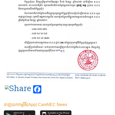
Facebook
ទាញយកកម្មវិធី(App) CamNEC News