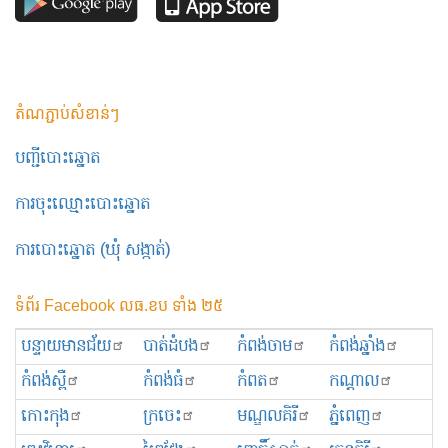
តំណភ្ជាប់សំខាន់ៗ
បញ្ជីបោះឆ្នោត
ការចុះឈ្មោះបោះឆ្នោត
ការបោះឆ្នោត (ឃុំ សង្កាត់)
ទំព័រ Facebook លធ.ខប ទាំង ២៥
បន្ទាយមានជ័យ
បាត់ដំបង
កំពង់ចាម
កំពង់ឆ្នាំង
កំពង់ស្ពឺ
កំពង់ធំ
កំពត
កណ្ដាល
កោះកុង
ក្រចេះ
មណ្ឌលគិរី
ភ្នំពេញ