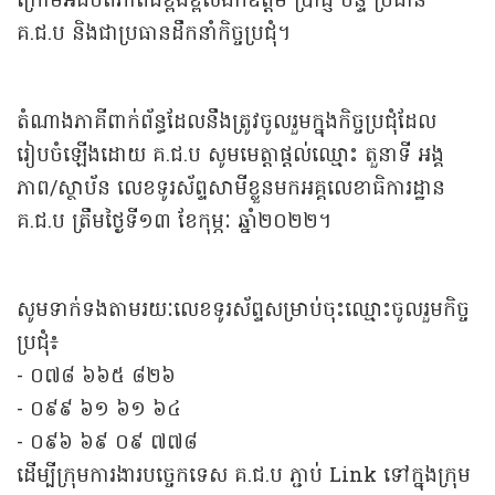
ក្រោមអធិបតីភាពដ៏ខ្ពង់ខ្ពស់ឯកឧត្តម ប្រាជ្ញ ចន្ទ ប្រធាន
គ.ជ.ប និងជាប្រធានដឹកនាំកិច្ចប្រជុំ។
តំណាងភាគីពាក់ព័ន្ធដែលនឹងត្រូវចូលរួមក្នុងកិច្ចប្រជុំដែល
រៀបចំឡើងដោយ គ.ជ.ប សូមមេត្តាផ្តល់ឈ្មោះ តួនាទី អង្គ
ភាព/ស្ថាប័ន លេខទូរស័ព្ទសាមីខ្លួនមកអគ្គលេខាធិការដ្ឋាន
គ.ជ.ប ត្រឹមថ្ងៃទី១៣ ខែកុម្ភៈ ឆ្នាំ២០២២។
សូមទាក់ទងតាមរយៈលេខទូរស័ព្ទសម្រាប់ចុះឈ្មោះចូលរួមកិច្ច
ប្រជុំ៖
- ០៧៨ ៦៦៥ ៨២៦
- ០៩៩ ៦១ ៦១ ៦៤
- ០៩៦ ៦៩ ០៩ ៧៧៨
ដើម្បីក្រុមការងារបច្ចេកទេស គ.ជ.ប ភ្ជាប់ Link ទៅក្នុងក្រុម