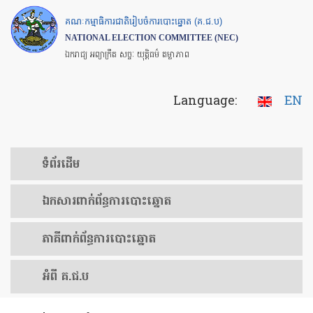
Skip
គណៈកម្មាធិការជាតិរៀបចំការបោះឆ្នោត (គ.ជ.ប)
to
NATIONAL ELECTION COMMITTEE (NEC)
main
ឯករាជ្យ អព្យាក្រឹត សច្ចៈ យុត្តិធម៌ តម្លាភាព
content
Language:
EN
ទំព័រ​ដើម
ឯកសារ​ពាក់ព័ន្ធ​ការ​បោះឆ្នោត
​ភាគីពាក់ព័ន្ធ​​ការ​បោះឆ្នោត
អំពី គ.ជ.ប