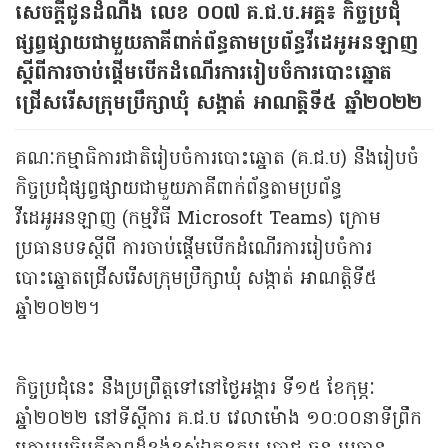
សេចក្តីជូនដំណឹង លេខ ០០៧ គ.ជ.ប.អគ្គ៖ កិច្ចប្រជុំ
ផ្សព្វផ្សាយជាមួយភាគីពាក់ព័ន្ធតាមប្រព័ន្ធវីដេអូអនឡាញ
ស្តីពីការចាប់ផ្តើមបើកដំណើរការរៀបចំការបោះឆ្នោត
ជ្រើសរើសក្រុមប្រឹក្សាឃុំ សង្កាត់ អាណត្តិទី៥ ឆ្នាំ២០២២
គណៈកម្មាធិការជាតិរៀបចំការបោះឆ្នោត (គ.ជ.ប) នឹងរៀបចំ
កិច្ចប្រជុំផ្សព្វផ្សាយជាមួយភាគីពាក់ព័ន្ធតាមប្រព័ន្ធ
វីដេអូអនឡាញ (កម្មវិធី Microsoft Teams) ក្រោម
ប្រធានបទស្តីពី ការចាប់ផ្តើមបើកដំណើរការរៀបចំការ
បោះឆ្នោតជ្រើសរើសក្រុមប្រឹក្សាឃុំ សង្កាត់ អាណត្តិទី៥
ឆ្នាំ២០២២។
កិច្ចប្រជុំនេះ នឹងប្រព្រឹត្តទៅនៅថ្ងៃអង្គារ ទី១៥ ខែកុម្ភៈ
ឆ្នាំ២០២២ នៅទីស្តីការ គ.ជ.ប វេលាម៉ោង ១០:០០នាទីព្រឹក