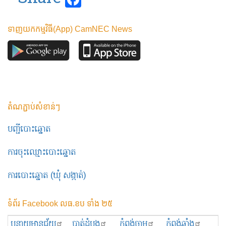
ទាញយកកម្មវិធី(App) CamNEC News
តំណភ្ជាប់សំខាន់ៗ
បញ្ជីបោះឆ្នោត
ការចុះឈ្មោះបោះឆ្នោត
ការបោះឆ្នោត (ឃុំ សង្កាត់)
ទំព័រ Facebook លធ.ខប ទាំង ២៥
បន្ទាយមានជ័យ
បាត់ដំបង
កំពង់ចាម
កំពង់ឆ្នាំង