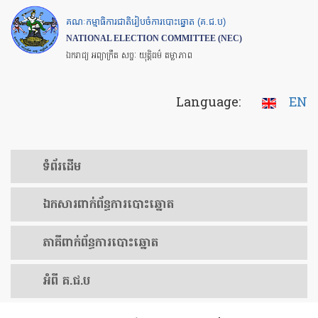
Skip
គណៈកម្មាធិការជាតិរៀបចំការបោះឆ្នោត (គ.ជ.ប)
to
NATIONAL ELECTION COMMITTEE (NEC)
main
ឯករាជ្យ អព្យាក្រឹត សច្ចៈ យុត្តិធម៌ តម្លាភាព
content
Language:
EN
ទំព័រ​ដើម
ឯកសារ​ពាក់ព័ន្ធ​ការ​បោះឆ្នោត
​ភាគីពាក់ព័ន្ធ​​ការ​បោះឆ្នោត
អំពី គ.ជ.ប