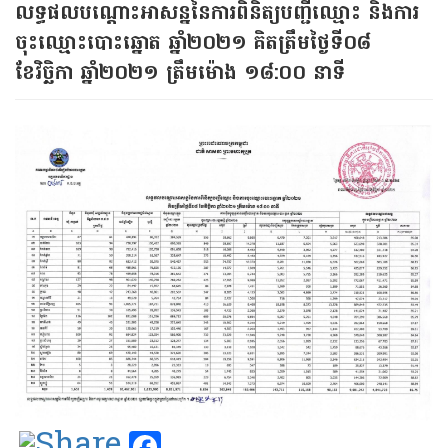
លទ្ធផលបណ្ដោះអាសន្ននៃការពិនិត្យបញ្ជីឈ្មោះ និងការ
ចុះឈ្មោះបោះឆ្នោត ឆ្នាំ២០២១ គិតត្រឹមថ្ងៃទី០៨
ខែវិច្ឆិកា ឆ្នាំ២០២១ ត្រឹមម៉ោង ១៨:០០ នាទី
Facebook