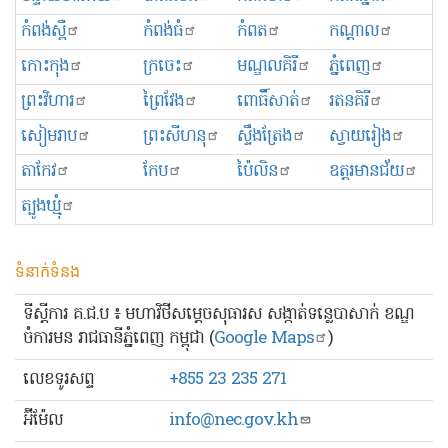
កំពង់ស្ពឺ
កំពង់ធំ
កំពត
កណ្ដាល
កោះកុង
ក្រចេះ
មណ្ឌលគិរី
ភ្នំពេញ
ព្រះ​វិហារ
ព្រៃវែង
ពោធិ៍សាត់
រតនគិរី
សៀមរាប
ព្រះសីហនុ
ស្ទឹងត្រែង
ស្វាយរៀង
តាកែវ
កែប
ប៉ៃលិន
ឧត្ដរមានជ័យ
ត្បូងឃ្មុំ
ទំនាក់ទំនង
ទីស្ដីការ គ.ជ.ប ៖ មហាវិថីសម្ដេចសុធារស សង្កាត់ទន្លេបាសាក់ ខណ្ឌ
ចំការមន រាជធានីភ្នំពេញ កម្ពុជា (
Google Maps
)
លេខ​ទូរសព្ទ
+855 23 235 271
អ៊ីម៉ែល
info@nec.gov.kh