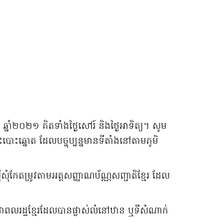
ា ឆ្នាំ២០២១ គិតទាំងថ្ងៃសៅរ៍ និងថ្ងៃអាទិត្យ។ សូម
បោះឆ្នោត ដែលបច្ចុប្បន្នមានទីតាំងនៅតាមភូមិ
នើសុំកែតម្រូវតាមអត្តសញ្ញាណប័ណ្ណសញ្ជាតិខ្មែរ ដែល
្រជាពលរដ្ឋខ្មែរដែលបានផ្លាស់លំនៅឋាន ឬទីសំណាក់