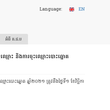
Language:
EN
អំពី គ.ជ.ប
ឈ្មោះ និងការចុះឈ្មោះបោះឆ្នោត
បោះឆ្នោត ឆ្នាំ២០២១ ត្រូវនឹងថ្ងៃទី១ ខែវិច្ឆិកា