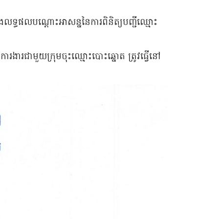
ាងលទ្ធផលបណ្ដោះអាសន្ននៃការពិនិត្យបញ្ជីឈ្មោះ
ៃការងារជាមួយក្រុមចុះឈ្មោះបោះឆ្នោត ត្រូវធ្វើនៅ