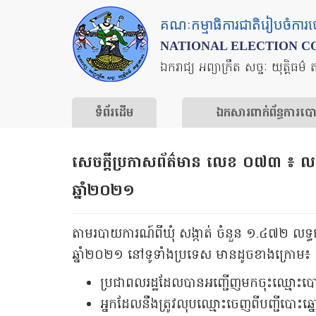
Skip
គណៈកម្មាធិការជាតិរៀបចំការ
to
NATIONAL ELECTION C
main
ឯករាជ្យ អព្យាក្រឹត សច្ចៈ យុត្តិធម៌ 
content
ទំព័រ​ដើម
ឯកសារ​ពាក់ព័ន្ធ​ការ​ប
សេចក្តីប្រកាសព័ត៌មាន លេខ ០៧៣ ៖ លទ្
ឆ្នាំ២០២១
តាមរបាយការណ៍ពីឃុំ សង្កាត់ ចំនួន ១.៤៧២ លទ្ធផលប
ឆ្នាំ២០២១ នៅទូទាំងប្រទេស មានដូចខាងក្រោម៖
ប្រជាពលរដ្ឋដែលបានអញ្ជើញមកចុះឈ្មោះបោះ
អ្នកដែលនឹងត្រូវលុបឈ្មោះចេញពីបញ្ជីបោះឆ