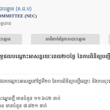
បោះឆ្នោត (គ.ជ.ប)
OMMITTEE (NEC)
តម្លាភាព
ោះឆ្នោត
​ភាគីពាក់ព័ន្ធ​​ការ​បោះឆ្នោត
ធផលបណ្ដោះអាសន្នរយៈពេល២០ថ្ងៃ នៃការពិនិត្យបញ្ជី
ណ្ដោះអាសន្ននៅថ្ងៃទី២០ នៃការពិនិត្យបញ្ជីឈ្មោះ និងការចុះឈ្មោះ
ឆ្នោតថ្មី មានចំនួន ១១.៦៤២ នាក់
្នោត មានចំនួន ៧.៨២១ នាក់