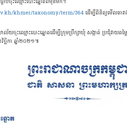
ិនធ្លាប់ចុះឈ្មោះបោះឆ្នោតពីមុនមក។
v.kh/khmer/taxonomy/term/364
ដើម្បីពិនិត្យមើលតារ
យចុះឈ្មោះបោះឆ្នោតដើម្បីក្រុមប្រឹក្សាឃុំ សង្កាត់ ប្រជុំវាយតម្ល
ែវិច្ឆិកា ឆ្នាំ២០២១៕