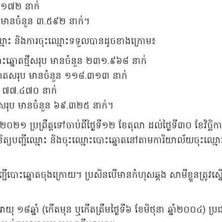
២.១៧២ នាក់
ថ្មី មានចំនួន ៣.៥៩២ នាក់។
ឈ្មោះ និងការចុះឈ្មោះទទួលបានដូចខាងក្រោម៖
ឆ្នោតថ្មីសរុប មានចំនួន ២៣១.៩៦៨ នាក់
ឆ្នោតសរុប មានចំនួន ១១៨.៣១៣ នាក់
ួន ៧៧.៤៧០ នាក់
ថ្មីសរុប មានចំនួន ៦៩.៣២៥ នាក់។
ាំ២០២១ ប្រព្រឹត្តទៅចាប់ពីថ្ងៃទី១២ ខែតុលា ដល់ថ្ងៃទី៣០ ខែវិច្ឆិក
ិត្យបញ្ជីឈ្មោះ និងចុះឈ្មោះបោះឆ្នោតនៅតាមការិយាល័យចុះឈ្មោះ
ងបញ្ជីបោះឆ្នោតចុងក្រោយ។ ប្រសិនបើមានកំហុសឆ្គង សាមីខ្លួនត្រូវស្
យុ ១៨ឆ្នាំ (កើតមុន ឬកើតត្រឹមថ្ងៃទី៦ ខែមិថុនា ឆ្នាំ២០០៤) ប