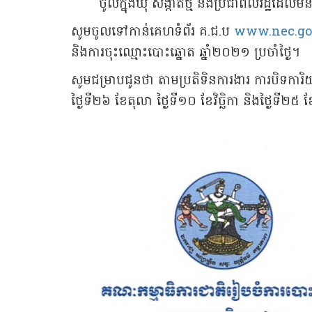
ចូលក្នុងឃុំ សង្កាត់ថ្មី និងប្រជាពលរដ្ឋដែលម
សូមចូលទៅកាន់គេហទំព័រ គ.ជ.ប
www.nec.go
និងការចុះឈ្មោះបោះឆ្នោត ឆ្នាំ២០២១ ប្រចាំថ្ងៃ។
សូមជម្រាបជូនថា តាមប្រតិទិនការងារ ការបិទការិយាល័
ថ្ងៃទី២៦ ខែតុលា ថ្ងៃទី១០ ខែវិច្ឆិកា និងថ្ងៃទី២៥ ខ