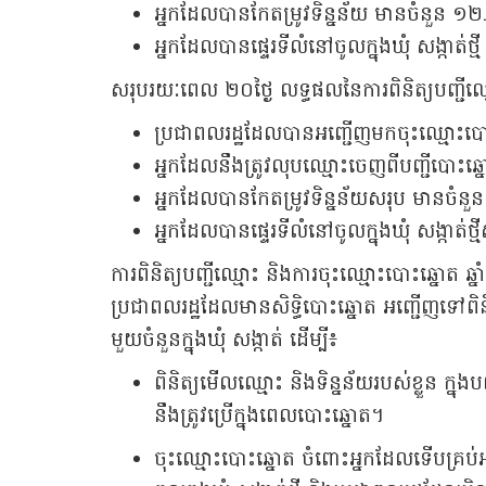
អ្នកដែលបានកែតម្រូវទិន្នន័យ មានចំនួន ១
អ្នកដែលបានផ្ទេរទីលំនៅចូលក្នុងឃុំ សង្កាត់
សរុបរយៈពេល ២០ថ្ងៃ លទ្ធផលនៃការពិនិត្យបញ្ជី
ប្រជាពលរដ្ឋដែលបានអញ្ជើញមកចុះឈ្មោះបោះ
អ្នកដែលនឹងត្រូវលុបឈ្មោះចេញពីបញ្ជីបោះ
អ្នកដែលបានកែតម្រូវទិន្នន័យសរុប មានចំន
អ្នកដែលបានផ្ទេរទីលំនៅចូលក្នុងឃុំ សង្កាត់
ការពិនិត្យបញ្ជីឈ្មោះ និងការចុះឈ្មោះបោះឆ្នោត ឆ្ន
ប្រជាពលរដ្ឋដែលមានសិទ្ធិបោះឆ្នោត អញ្ជើញទៅពិន
មួយចំនួនក្នុងឃុំ សង្កាត់ ដើម្បី៖
ពិនិត្យមើលឈ្មោះ និងទិន្នន័យរបស់ខ្លួន ក្នុ
នឹងត្រូវប្រើក្នុងពេលបោះឆ្នោត។
ចុះឈ្មោះបោះឆ្នោត ចំពោះអ្នកដែលទើបគ្រប់អា