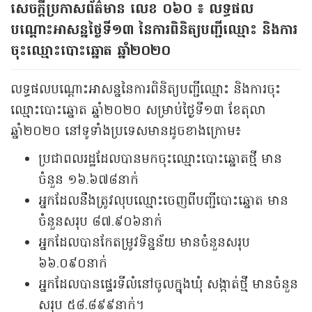
សេចក្តីប្រកាសព័ត៌មាន លេខ ០៦០ ៖ លទ្ធផល
បណ្ដោះអាសន្នថ្ងៃទី១៣ នៃការពិនិត្យបញ្ជីឈ្មោះ និងការ
ចុះឈ្មោះបោះឆ្នោត ឆ្នាំ២០២០
លទ្ធផលបណ្តោះអាសន្ននៃការពិនិត្យបញ្ជីឈ្មោះ និងការចុះ
ឈ្មោះបោះឆ្នោត ឆ្នាំ២០២០ សម្រាប់ថ្ងៃទី១៣ ខែតុលា
ឆ្នាំ២០២០ នៅទូទាំងប្រទេសមានដូចខាងក្រោម៖
ប្រជាពលរដ្ឋដែលបានមកចុះឈ្មោះបោះឆ្នោតថ្មី មាន
ចំនួន ១៦.៦៧៨នាក់
អ្នកដែលនឹងត្រូវលុបឈ្មោះចេញពីបញ្ជីបោះឆ្នោត មាន
ចំនួនសរុប ៨៧.៩០៦នាក់
អ្នកដែលបានកែតម្រូវទិន្នន័យ មានចំនួនសរុប
៦៦.០៩០នាក់
អ្នកដែលបានផ្ទេរទីលំនៅចូលក្នុងឃុំ សង្កាត់ថ្មី មានចំនួន
សរុប ៥៨.៨៩៩នាក់។