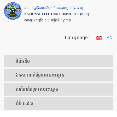
Skip
គណៈកម្មាធិការជាតិរៀបចំការបោះឆ្នោត (គ.ជ.ប)
to
NATIONAL ELECTION COMMITTEE (NEC)
main
ឯករាជ្យ អព្យាក្រឹត សច្ចៈ យុត្តិធម៌ តម្លាភាព
content
Language:
EN
ទំព័រ​ដើម
ឯកសារ​ពាក់ព័ន្ធ​ការ​បោះឆ្នោត
​ភាគីពាក់ព័ន្ធ​​ការ​បោះឆ្នោត
អំពី គ.ជ.ប