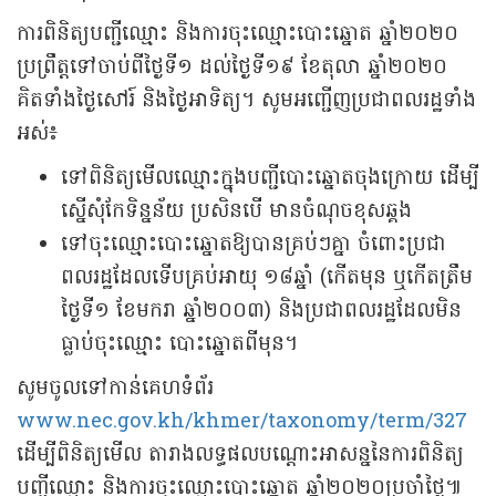
ការពិនិត្យបញ្ជីឈ្មោះ និងការចុះឈ្មោះបោះឆ្នោត ឆ្នាំ២០២០
ប្រព្រឹត្តទៅចាប់ពីថ្ងៃទី១ ដល់ថ្ងៃទី១៩ ខែតុលា ឆ្នាំ២០២០
គិតទាំងថ្ងៃសៅរ៍ និងថ្ងៃអាទិត្យ។ សូមអញ្ជើញប្រជាពលរដ្ឋទាំង
អស់៖
ទៅពិនិត្យមើលឈ្មោះក្នុងបញ្ជីបោះឆ្នោតចុងក្រោយ ដើម្បី
ស្នើសុំកែទិន្នន័យ ប្រសិនបើ មានចំណុចខុសឆ្គង
ទៅចុះឈ្មោះបោះឆ្នោតឱ្យបានគ្រប់ៗគ្នា ចំពោះប្រជា
ពលរដ្ឋដែលទើបគ្រប់អាយុ ១៨ឆ្នាំ (កើតមុន ឬកើតត្រឹម
ថ្ងៃទី១ ខែមករា ឆ្នាំ២០០៣) និងប្រជាពលរដ្ឋដែលមិន
ធ្លាប់ចុះឈ្មោះ បោះឆ្នោតពីមុន។
សូមចូលទៅកាន់គេហទំព័រ
www.nec.gov.kh/khmer/taxonomy/term/327
ដើម្បីពិនិត្យមើល តារាងលទ្ធផលបណ្តោះអាសន្ននៃការពិនិត្យ
បញ្ជីឈ្មោះ និងការចុះឈ្មោះបោះឆ្នោត ឆ្នាំ២០២០ប្រចាំថ្ងៃ៕