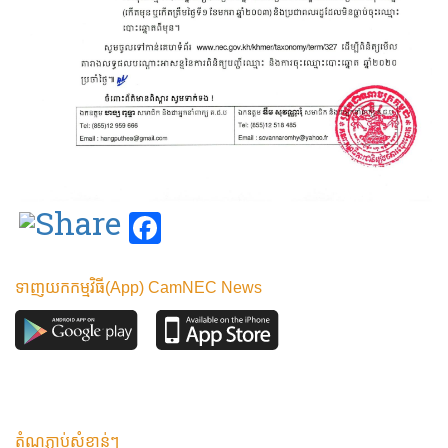
Facebook
ទាញយកកម្មវិធី(App) CamNEC News
តំណភ្ជាប់សំខាន់ៗ