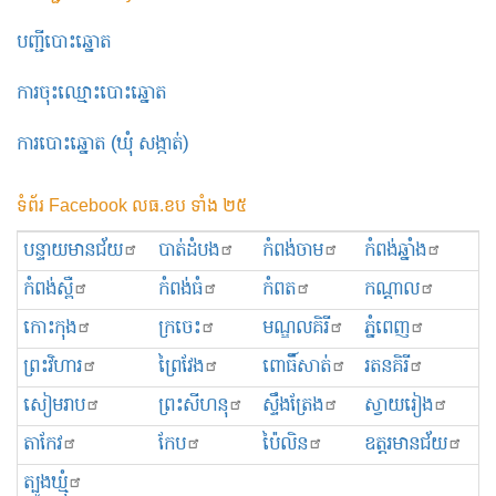
បញ្ជីបោះឆ្នោត
ការចុះឈ្មោះបោះឆ្នោត
ការបោះឆ្នោត (ឃុំ សង្កាត់)
ទំព័រ Facebook លធ.ខប ទាំង ២៥
បន្ទាយមានជ័យ
បាត់ដំបង
កំពង់ចាម
កំពង់ឆ្នាំង
កំពង់ស្ពឺ
កំពង់ធំ
កំពត
កណ្ដាល
កោះកុង
ក្រចេះ
មណ្ឌលគិរី
ភ្នំពេញ
ព្រះ​វិហារ
ព្រៃវែង
ពោធិ៍សាត់
រតនគិរី
សៀមរាប
ព្រះសីហនុ
ស្ទឹងត្រែង
ស្វាយរៀង
តាកែវ
កែប
ប៉ៃលិន
ឧត្ដរមានជ័យ
ត្បូងឃ្មុំ