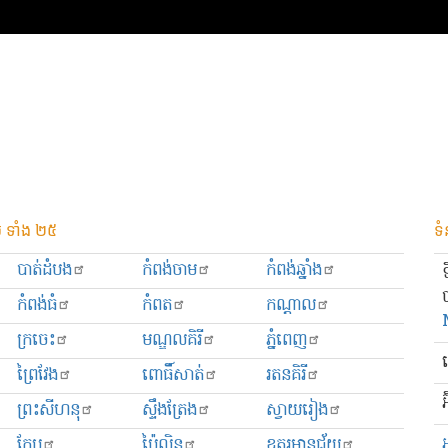
 ទាំង ២៥
ទំ
បាត់ដំបង
កំពង់ចាម
កំពង់ឆ្នាំង
កំពង់ធំ
កំពត
កណ្ដាល
ក្រចេះ
មណ្ឌលគិរី
ភ្នំពេញ
ព្រៃវែង
ពោធិ៍សាត់
រតនគិរី
អ
ព្រះសីហនុ
ស្ទឹងត្រែង
ស្វាយរៀង
កែប
ប៉ៃលិន
ឧត្ដរមានជ័យ