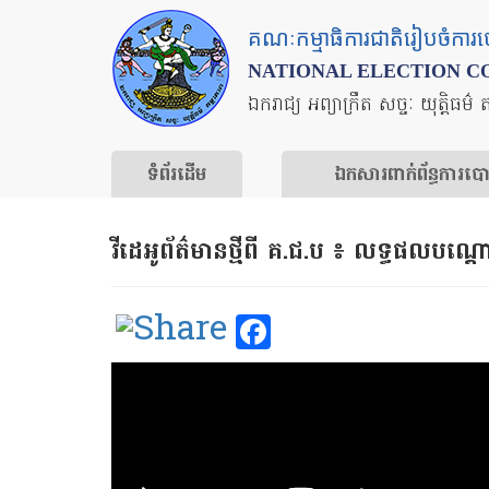
Skip
គណៈកម្មាធិការជាតិរៀបចំការ
to
NATIONAL ELECTION C
main
ឯករាជ្យ អព្យាក្រឹត សច្ចៈ យុត្តិធម៌ 
content
ទំព័រ​ដើម
ឯកសារ​ពាក់ព័ន្ធ​ការ​ប
វីដេអូព័ត៌មានថ្មីពី គ.ជ.ប ៖ លទ្ធផលបណ្
Facebook