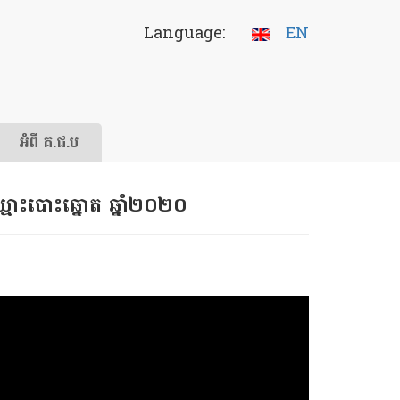
Language:
EN
អំពី គ.ជ.ប
ះឈ្មោះបោះឆ្នោត ឆ្នាំ២០២០