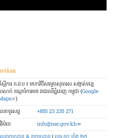
នាក់ទំនង
ទីស្ដីការ គ.ជ.ប ៖ មហាវិថីសម្ដេចសុធារស សង្កាត់ទន្លេ
បាសាក់ ខណ្ឌចំការមន រាជធានីភ្នំពេញ កម្ពុជា (
Google
Maps
)
លេខ​ទូរសព្ទ
+855 23 235 271
៊ីម៉ែល
info@nec.gov.kh
អគ្គនាយកដ្ឋាន & នាយកដ្ឋាន
|
លធ.ខប ទាំង ២៥