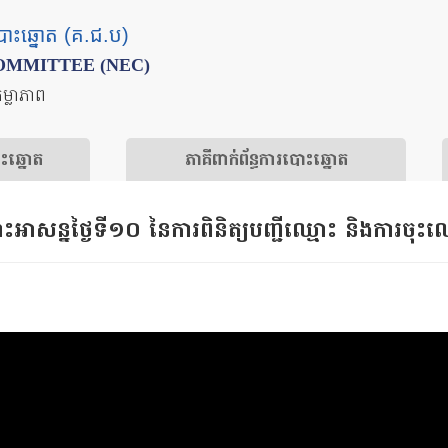
បោះឆ្នោត (គ.ជ.ប)
OMMITTEE (NEC)
តម្លាភាព
ោះឆ្នោត
​ភាគីពាក់ព័ន្ធ​​ការ​បោះឆ្នោត
ដោះអាសន្នថ្ងៃទី១០ នៃការពិនិត្យបញ្ជីឈ្មោះ និងការចុ