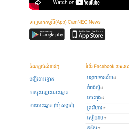
ទាញយកកម្មវិធី(App) CamNEC News
តំណភ្ជាប់សំខាន់ៗ
ទំព័រ Facebook លធ.ខប
បន្ទាយមានជ័យ
បញ្ជីបោះឆ្នោត
កំពង់ស្ពឺ
ការចុះឈ្មោះបោះឆ្នោត
កោះកុង
ការបោះឆ្នោត (ឃុំ សង្កាត់)
ព្រះ​វិហារ
សៀមរាប
តាកែវ