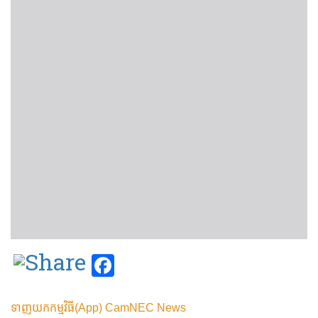
Facebook
ទាញយកកម្មវិធី(App) CamNEC News