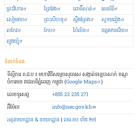
ព្រះ​វិហារ
ព្រៃវែង
ពោធិ៍សាត់
រតនគិរី
សៀមរាប
ព្រះសីហនុ
ស្ទឹងត្រែង
ស្វាយរៀង
តាកែវ
កែប
ប៉ៃលិន
ឧត្ដរមានជ័យ
ត្បូងឃ្មុំ
ទំនាក់ទំនង
ទីស្ដីការ គ.ជ.ប ៖ មហាវិថីសម្ដេចសុធារស សង្កាត់ទន្លេបាសាក់ ខណ្ឌ
ចំការមន រាជធានីភ្នំពេញ កម្ពុជា (
Google Maps
)
លេខ​ទូរសព្ទ
+855 23 235 271
អ៊ីម៉ែល
info@nec.gov.kh
អគ្គនាយកដ្ឋាន & នាយកដ្ឋាន
|
លធ.ខប ទាំង ២៥