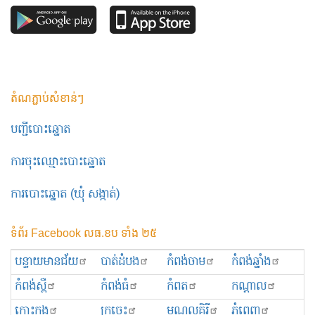
តំណភ្ជាប់សំខាន់ៗ
បញ្ជីបោះឆ្នោត
ការចុះឈ្មោះបោះឆ្នោត
ការបោះឆ្នោត (ឃុំ សង្កាត់)
ទំព័រ Facebook លធ.ខប ទាំង ២៥
បន្ទាយមានជ័យ
បាត់ដំបង
កំពង់ចាម
កំពង់ឆ្នាំង
កំពង់ស្ពឺ
កំពង់ធំ
កំពត
កណ្ដាល
កោះកុង
ក្រចេះ
មណ្ឌលគិរី
ភ្នំពេញ