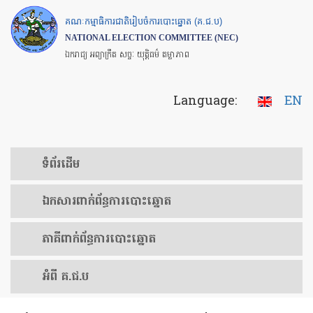
Skip
គណៈកម្មាធិការជាតិរៀបចំការបោះឆ្នោត (គ.ជ.ប)
to
NATIONAL ELECTION COMMITTEE (NEC)
main
ឯករាជ្យ អព្យាក្រឹត សច្ចៈ យុត្តិធម៌ តម្លាភាព
content
Language:
EN
ទំព័រ​ដើម
ឯកសារ​ពាក់ព័ន្ធ​ការ​បោះឆ្នោត
​ភាគីពាក់ព័ន្ធ​​ការ​បោះឆ្នោត
អំពី គ.ជ.ប