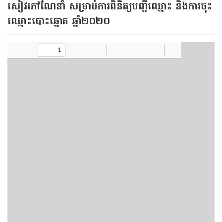
សៀវភៅណែនាំ សម្រាប់ការពិនិត្យបញ្ជីឈ្មោះ និងការចុះ
ឈ្មោះបោះឆ្នោត ឆ្នាំ២០២០