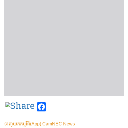
Facebook
ទាញយកកម្មវិធី(App) CamNEC News