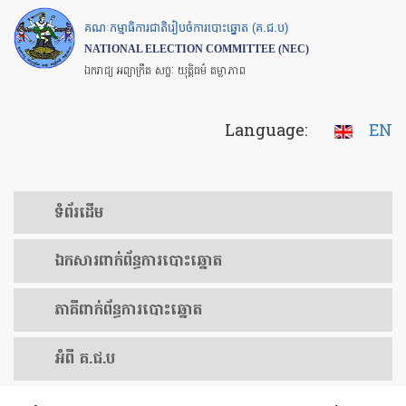
Skip
គណៈកម្មាធិការជាតិរៀបចំការបោះឆ្នោត (គ.ជ.ប)
to
NATIONAL ELECTION COMMITTEE (NEC)
main
ឯករាជ្យ អព្យាក្រឹត សច្ចៈ យុត្តិធម៌ តម្លាភាព
content
Language:
EN
ទំព័រ​ដើម
ឯកសារ​ពាក់ព័ន្ធ​ការ​បោះឆ្នោត
​ភាគីពាក់ព័ន្ធ​​ការ​បោះឆ្នោត
អំពី គ.ជ.ប