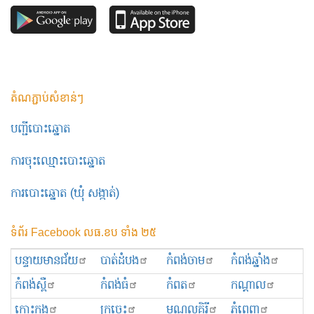
តំណភ្ជាប់សំខាន់ៗ
បញ្ជីបោះឆ្នោត
ការចុះឈ្មោះបោះឆ្នោត
ការបោះឆ្នោត (ឃុំ សង្កាត់)
ទំព័រ Facebook លធ.ខប ទាំង ២៥
បន្ទាយមានជ័យ
បាត់ដំបង
កំពង់ចាម
កំពង់ឆ្នាំង
កំពង់ស្ពឺ
កំពង់ធំ
កំពត
កណ្ដាល
កោះកុង
ក្រចេះ
មណ្ឌលគិរី
ភ្នំពេញ