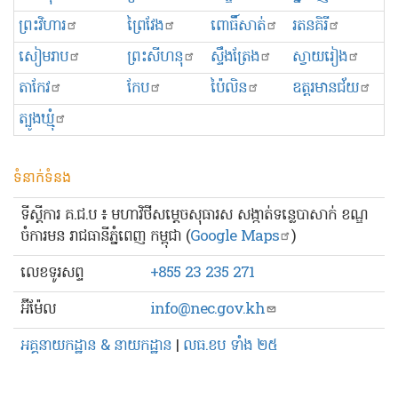
ព្រះ​វិហារ
ព្រៃវែង
ពោធិ៍សាត់
រតនគិរី
សៀមរាប
ព្រះសីហនុ
ស្ទឹងត្រែង
ស្វាយរៀង
តាកែវ
កែប
ប៉ៃលិន
ឧត្ដរមានជ័យ
ត្បូងឃ្មុំ
ទំនាក់ទំនង
ទីស្ដីការ គ.ជ.ប ៖ មហាវិថីសម្ដេចសុធារស សង្កាត់ទន្លេបាសាក់ ខណ្ឌ
ចំការមន រាជធានីភ្នំពេញ កម្ពុជា (
Google Maps
)
លេខ​ទូរសព្ទ
+855 23 235 271
អ៊ីម៉ែល
info@nec.gov.kh
អគ្គនាយកដ្ឋាន & នាយកដ្ឋាន
|
លធ.ខប ទាំង ២៥