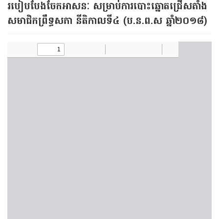
របៀបបែងចែក​អាសនៈ សម្រាប់​ការបោះឆ្នោតជ្រើសតាំង​
សមាជិកព្រឹទ្ធសភា​ នីតិកាលទី​៤ (ប.ន.ព.ស ឆ្នាំ២០១៨)