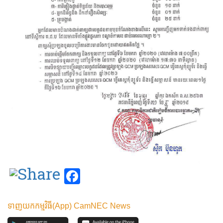
Facebook
ទាញយកកម្មវិធី(App) CamNEC News