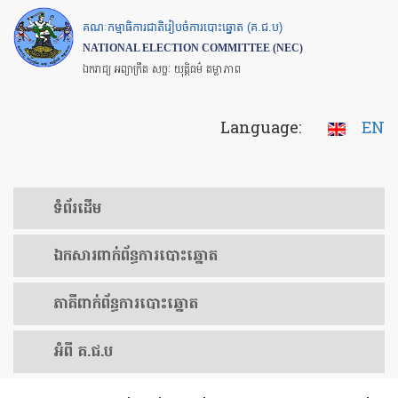
Skip
គណៈកម្មាធិការជាតិរៀបចំការបោះឆ្នោត (គ.ជ.ប)
to
NATIONAL ELECTION COMMITTEE (NEC)
main
ឯករាជ្យ អព្យាក្រឹត សច្ចៈ យុត្តិធម៌ តម្លាភាព
content
Language:
EN
ទំព័រ​ដើម
ឯកសារ​ពាក់ព័ន្ធ​ការ​បោះឆ្នោត
​ភាគីពាក់ព័ន្ធ​​ការ​បោះឆ្នោត
អំពី គ.ជ.ប