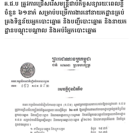
គ.ជ.ប ត្រូវការជ្រើសរើស​មន្ត្រីជាប់កិច្ចសន្យា​រយៈពេលខ្លី​
ចំនួន ៦១នាក់ សម្រាប់​បម្រើការងារ​នៅ​នាយកដ្ឋាន​គ្រប់
គ្រងទិន្នន័យ​អ្នកបោះឆ្នោត និង​បញ្ជីបោះឆ្នោត និងនាយក
ដ្ឋាន​បណ្ដុះបណ្ដាល​ និង​អប់រំអ្នកបោះឆ្នោត