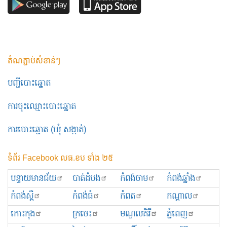
តំណភ្ជាប់សំខាន់ៗ
បញ្ជីបោះឆ្នោត
ការចុះឈ្មោះបោះឆ្នោត
ការបោះឆ្នោត (ឃុំ សង្កាត់)
ទំព័រ Facebook លធ.ខប ទាំង ២៥
បន្ទាយមានជ័យ
បាត់ដំបង
កំពង់ចាម
កំពង់ឆ្នាំង
កំពង់ស្ពឺ
កំពង់ធំ
កំពត
កណ្ដាល
កោះកុង
ក្រចេះ
មណ្ឌលគិរី
ភ្នំពេញ