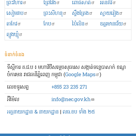
ព្រះ​វិហារ
ព្រៃវែង
ពោធិ៍សាត់
រតនគិរី
សៀមរាប
ព្រះសីហនុ
ស្ទឹងត្រែង
ស្វាយរៀង
តាកែវ
កែប
ប៉ៃលិន
ឧត្ដរមានជ័យ
ត្បូងឃ្មុំ
ទំនាក់ទំនង
ទីស្ដីការ គ.ជ.ប ៖ មហាវិថីសម្ដេចសុធារស សង្កាត់ទន្លេបាសាក់ ខណ្ឌ
ចំការមន រាជធានីភ្នំពេញ កម្ពុជា (
Google Maps
)
លេខ​ទូរសព្ទ
+855 23 235 271
អ៊ីម៉ែល
info@nec.gov.kh
អគ្គនាយកដ្ឋាន & នាយកដ្ឋាន
|
លធ.ខប ទាំង ២៥