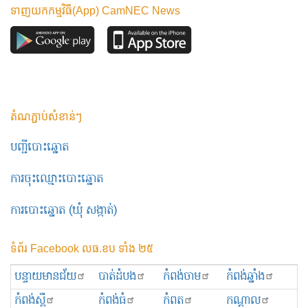
ទាញយកកម្មវិធី(App) CamNEC News
តំណភ្ជាប់សំខាន់ៗ
បញ្ជីបោះឆ្នោត
ការចុះឈ្មោះបោះឆ្នោត
ការបោះឆ្នោត (ឃុំ សង្កាត់)
ទំព័រ Facebook លធ.ខប ទាំង ២៥
បន្ទាយមានជ័យ
បាត់ដំបង
កំពង់ចាម
កំពង់ឆ្នាំង
កំពង់ស្ពឺ
កំពង់ធំ
កំពត
កណ្ដាល