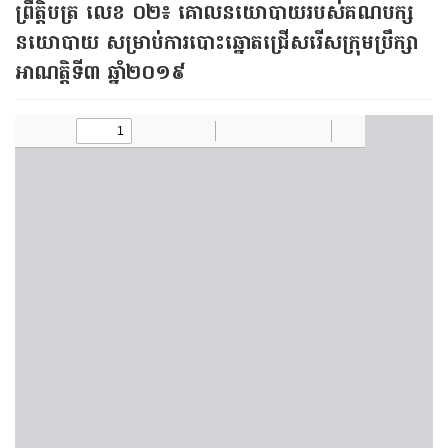
ព្រឹត្តិបត្រ លេខ ០២​៖ គោលនយោបាយ​​របស់​គណបក្ស​
នយោបាយ​ សម្រាប់​ការបោះឆ្នោត​ជ្រើសរើស​ក្រុមប្រឹក្សា​
អាណត្តិ​ទី​៣ ឆ្នាំ​២០១៩