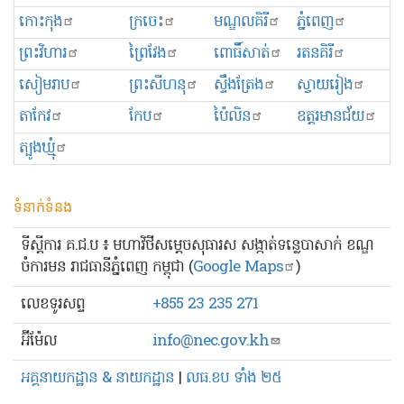
កោះកុង
ក្រចេះ
មណ្ឌលគិរី
ភ្នំពេញ
ព្រះ​វិហារ
ព្រៃវែង
ពោធិ៍សាត់
រតនគិរី
សៀមរាប
ព្រះសីហនុ
ស្ទឹងត្រែង
ស្វាយរៀង
តាកែវ
កែប
ប៉ៃលិន
ឧត្ដរមានជ័យ
ត្បូងឃ្មុំ
ទំនាក់ទំនង
ទីស្ដីការ គ.ជ.ប ៖ មហាវិថីសម្ដេចសុធារស សង្កាត់ទន្លេបាសាក់ ខណ្ឌ
ចំការមន រាជធានីភ្នំពេញ កម្ពុជា (
Google Maps
)
លេខ​ទូរសព្ទ
+855 23 235 271
អ៊ីម៉ែល
info@nec.gov.kh
អគ្គនាយកដ្ឋាន & នាយកដ្ឋាន
|
លធ.ខប ទាំង ២៥