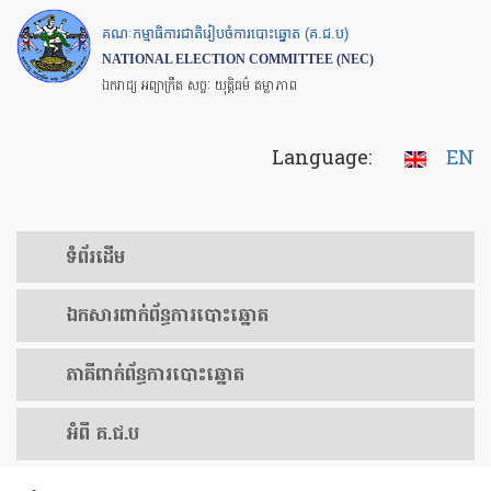
Skip
គណៈកម្មាធិការជាតិរៀបចំការបោះឆ្នោត (គ.ជ.ប)
to
NATIONAL ELECTION COMMITTEE (NEC)
main
ឯករាជ្យ អព្យាក្រឹត សច្ចៈ យុត្តិធម៌ តម្លាភាព
content
Language:
EN
ទំព័រ​ដើម
ឯកសារ​ពាក់ព័ន្ធ​ការ​បោះឆ្នោត
​ភាគីពាក់ព័ន្ធ​​ការ​បោះឆ្នោត
អំពី គ.ជ.ប