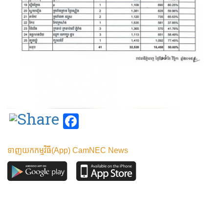
Facebook
ទាញយកកម្មវិធី(App) CamNEC News