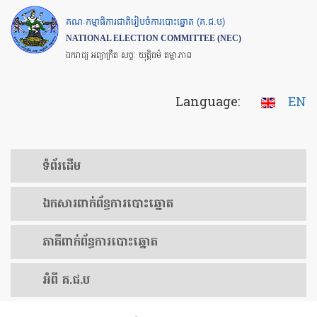
Skip
គណៈកម្មាធិការជាតិរៀបចំការបោះឆ្នោត (គ.ជ.ប)
to
NATIONAL ELECTION COMMITTEE (NEC)
main
ឯករាជ្យ អព្យាក្រឹត សច្ចៈ យុត្តិធម៌ តម្លាភាព
content
Language:
EN
ទំព័រ​ដើម
ឯកសារ​ពាក់ព័ន្ធ​ការ​បោះឆ្នោត
​ភាគីពាក់ព័ន្ធ​​ការ​បោះឆ្នោត
អំពី គ.ជ.ប