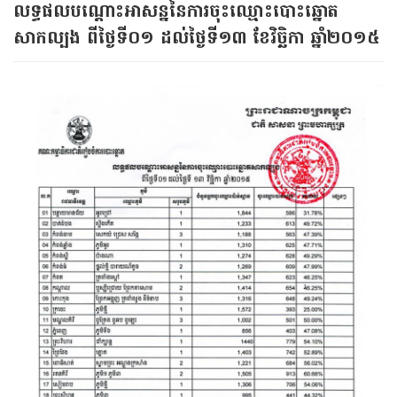
លទ្ធផលបណ្តោះអាសន្ននៃការចុះឈ្មោះបោះឆ្នោត
សាកល្បង ពីថ្ងៃទី០១ ដល់ថ្ងៃទី១៣ ខែវិច្ឆិកា ឆ្នាំ២០១៥