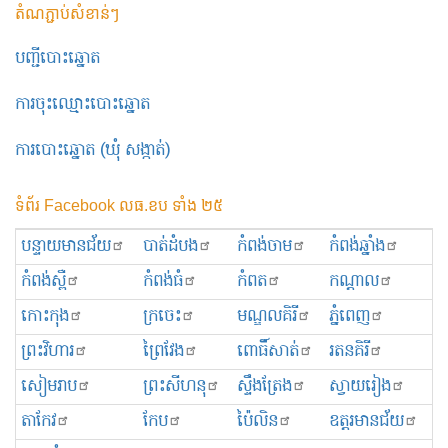
តំណភ្ជាប់សំខាន់ៗ
បញ្ជីបោះឆ្នោត
ការចុះឈ្មោះបោះឆ្នោត
ការបោះឆ្នោត (ឃុំ សង្កាត់)
ទំព័រ Facebook លធ.ខប ទាំង ២៥
បន្ទាយមានជ័យ
បាត់ដំបង
កំពង់ចាម
កំពង់ឆ្នាំង
កំពង់ស្ពឺ
កំពង់ធំ
កំពត
កណ្ដាល
កោះកុង
ក្រចេះ
មណ្ឌលគិរី
ភ្នំពេញ
ព្រះ​វិហារ
ព្រៃវែង
ពោធិ៍សាត់
រតនគិរី
សៀមរាប
ព្រះសីហនុ
ស្ទឹងត្រែង
ស្វាយរៀង
តាកែវ
កែប
ប៉ៃលិន
ឧត្ដរមានជ័យ