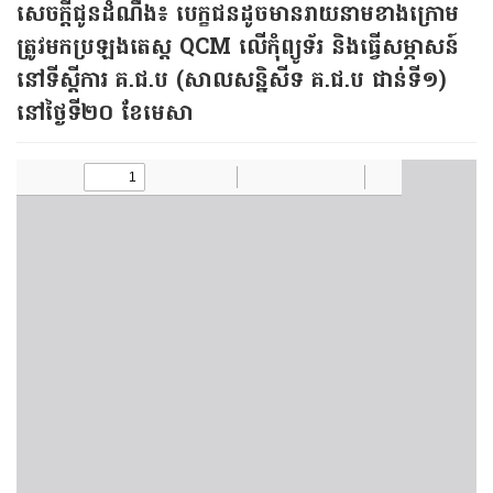
សេចក្ដីជូនដំណឹង៖ បេក្ខជន​ដូចមានរាយនាម​ខាងក្រោម
ត្រូវមក​ប្រឡង​តេស្ត QCM លើ​កុំព្យូទ័រ និង​ធ្វើសម្ភាសន៍​
នៅ​ទីស្ដីការ​ គ.ជ.ប (សាលសន្និសីទ​ គ.ជ.ប ជាន់​ទី​១)
នៅថ្ងៃទី​២០ ខែមេសា