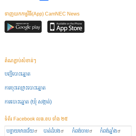
ទាញយកកម្មវិធី(App) CamNEC News
តំណភ្ជាប់សំខាន់ៗ
បញ្ជីបោះឆ្នោត
ការចុះឈ្មោះបោះឆ្នោត
ការបោះឆ្នោត (ឃុំ សង្កាត់)
ទំព័រ Facebook លធ.ខប ទាំង ២៥
បន្ទាយមានជ័យ
បាត់ដំបង
កំពង់ចាម
កំពង់ឆ្នាំង