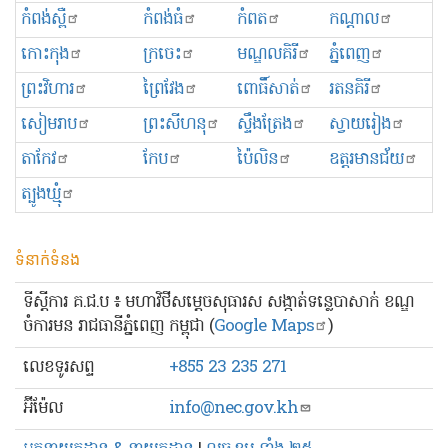
កំពង់ស្ពឺ
កំពង់ធំ
កំពត
កណ្ដាល
កោះកុង
ក្រចេះ
មណ្ឌលគិរី
ភ្នំពេញ
ព្រះ​វិហារ
ព្រៃវែង
ពោធិ៍សាត់
រតនគិរី
សៀមរាប
ព្រះសីហនុ
ស្ទឹងត្រែង
ស្វាយរៀង
តាកែវ
កែប
ប៉ៃលិន
ឧត្ដរមានជ័យ
ត្បូងឃ្មុំ
ទំនាក់ទំនង
ទីស្ដីការ គ.ជ.ប ៖ មហាវិថីសម្ដេចសុធារស សង្កាត់ទន្លេបាសាក់ ខណ្ឌ
ចំការមន រាជធានីភ្នំពេញ កម្ពុជា (
Google Maps
)
លេខ​ទូរសព្ទ
+855 23 235 271
អ៊ីម៉ែល
info@nec.gov.kh