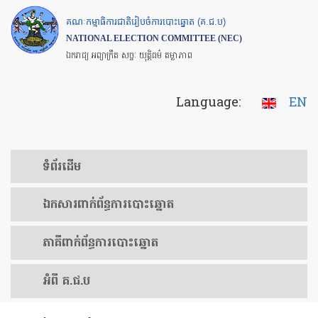
Skip
គណៈកម្មាធិការជាតិរៀបចំការបោះឆ្នោត (គ.ជ.ប)
to
NATIONAL ELECTION COMMITTEE (NEC)
main
ឯករាជ្យ អព្យាក្រឹត សច្ចៈ យុត្តិធម៌ តម្លាភាព
content
Language:
EN
ទំព័រ​ដើម
ឯកសារ​ពាក់ព័ន្ធ​ការ​បោះឆ្នោត
​ភាគីពាក់ព័ន្ធ​​ការ​បោះឆ្នោត
អំពី គ.ជ.ប