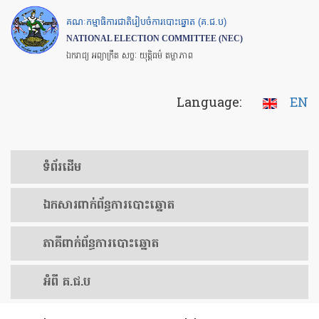
Skip
គណៈកម្មាធិការជាតិរៀបចំការបោះឆ្នោត (គ.ជ.ប)
to
NATIONAL ELECTION COMMITTEE (NEC)
main
ឯករាជ្យ អព្យាក្រឹត សច្ចៈ យុត្តិធម៌ តម្លាភាព
content
Language:
EN
ទំព័រ​ដើម
ឯកសារ​ពាក់ព័ន្ធ​ការ​បោះឆ្នោត
​ភាគីពាក់ព័ន្ធ​​ការ​បោះឆ្នោត
អំពី គ.ជ.ប