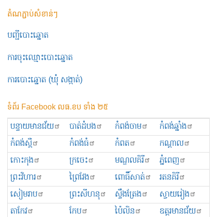
តំណភ្ជាប់សំខាន់ៗ
បញ្ជីបោះឆ្នោត
ការចុះឈ្មោះបោះឆ្នោត
ការបោះឆ្នោត (ឃុំ សង្កាត់)
ទំព័រ Facebook លធ.ខប ទាំង ២៥
បន្ទាយមានជ័យ
បាត់ដំបង
កំពង់ចាម
កំពង់ឆ្នាំង
កំពង់ស្ពឺ
កំពង់ធំ
កំពត
កណ្ដាល
កោះកុង
ក្រចេះ
មណ្ឌលគិរី
ភ្នំពេញ
ព្រះ​វិហារ
ព្រៃវែង
ពោធិ៍សាត់
រតនគិរី
សៀមរាប
ព្រះសីហនុ
ស្ទឹងត្រែង
ស្វាយរៀង
តាកែវ
កែប
ប៉ៃលិន
ឧត្ដរមានជ័យ