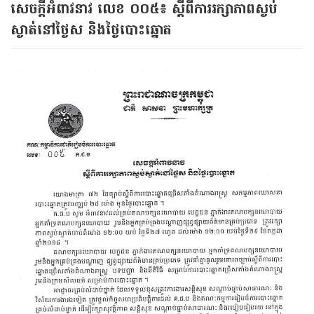
សេចក្ដីអំពាវនាវ​ លេខ ០០៥​៖ ស្ដីពីការរក្សាភាពស្ងប់
ស្ងាត់​នៅថ្ងៃស និង​ថ្ងៃបោះឆ្នោត