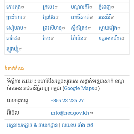
កោះកុង
ក្រចេះ
មណ្ឌលគិរី
ភ្នំពេញ
ព្រះ​វិហារ
ព្រៃវែង
ពោធិ៍សាត់
រតនគិរី
សៀមរាប
ព្រះសីហនុ
ស្ទឹងត្រែង
ស្វាយរៀង
តាកែវ
កែប
ប៉ៃលិន
ឧត្ដរមានជ័យ
ត្បូងឃ្មុំ
ទំនាក់ទំនង
ទីស្ដីការ គ.ជ.ប ៖ មហាវិថីសម្ដេចសុធារស សង្កាត់ទន្លេបាសាក់ ខណ្ឌ
ចំការមន រាជធានីភ្នំពេញ កម្ពុជា (
Google Maps
)
លេខ​ទូរសព្ទ
+855 23 235 271
អ៊ីម៉ែល
info@nec.gov.kh
អគ្គនាយកដ្ឋាន & នាយកដ្ឋាន
|
លធ.ខប ទាំង ២៥