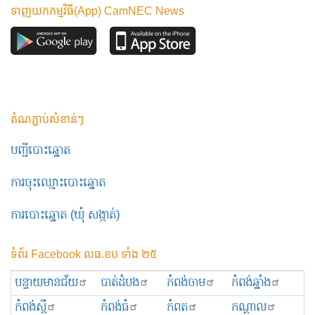
ទាញយកកម្មវិធី(App) CamNEC News
តំណភ្ជាប់សំខាន់ៗ
បញ្ជីបោះឆ្នោត
ការចុះឈ្មោះបោះឆ្នោត
ការបោះឆ្នោត (ឃុំ សង្កាត់)
ទំព័រ Facebook លធ.ខប ទាំង ២៥
បន្ទាយមានជ័យ
បាត់ដំបង
កំពង់ចាម
កំពង់ឆ្នាំង
កំពង់ស្ពឺ
កំពង់ធំ
កំពត
កណ្ដាល