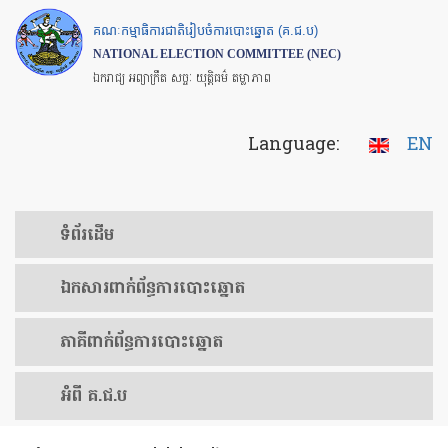
Skip
គណៈកម្មាធិការជាតិរៀបចំការបោះឆ្នោត (គ.ជ.ប)
to
NATIONAL ELECTION COMMITTEE (NEC)
main
ឯករាជ្យ អព្យាក្រឹត សច្ចៈ យុត្តិធម៌ តម្លាភាព
content
Language:
EN
ទំព័រ​ដើម
ឯកសារ​ពាក់ព័ន្ធ​ការ​បោះឆ្នោត
​ភាគីពាក់ព័ន្ធ​​ការ​បោះឆ្នោត
អំពី គ.ជ.ប