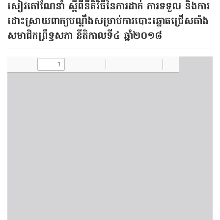
សៀវភៅ​ណែនាំ​ ​ស្ដីពី​នីតិវិធី​នៃ​ការ​ដាក់​ ​ការ​ទទួល​ ​និង​ការ​
ដោះស្រាយ​ពាក្យបណ្ដឹង​សម្រាប់​ការបោះឆ្នោត​ជ្រើសតាំង​
សមាជិកព្រឹទ្ធសភា​ ​នីតិកាល​ទី៤​ ​ឆ្នាំ២០១៨​