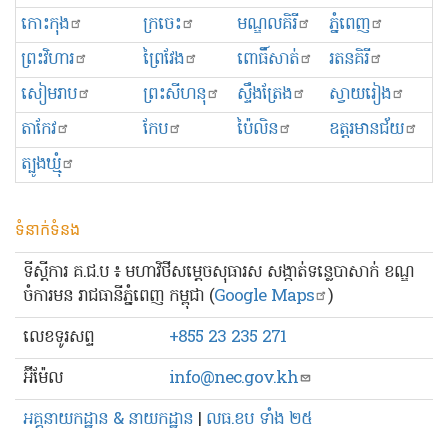
កោះកុង
ក្រចេះ
មណ្ឌលគិរី
ភ្នំពេញ
ព្រះ​វិហារ
ព្រៃវែង
ពោធិ៍សាត់
រតនគិរី
សៀមរាប
ព្រះសីហនុ
ស្ទឹងត្រែង
ស្វាយរៀង
តាកែវ
កែប
ប៉ៃលិន
ឧត្ដរមានជ័យ
ត្បូងឃ្មុំ
ទំនាក់ទំនង
ទីស្ដីការ គ.ជ.ប ៖ មហាវិថីសម្ដេចសុធារស សង្កាត់ទន្លេបាសាក់ ខណ្ឌ
ចំការមន រាជធានីភ្នំពេញ កម្ពុជា (
Google Maps
)
លេខ​ទូរសព្ទ
+855 23 235 271
អ៊ីម៉ែល
info@nec.gov.kh
អគ្គនាយកដ្ឋាន & នាយកដ្ឋាន
|
លធ.ខប ទាំង ២៥