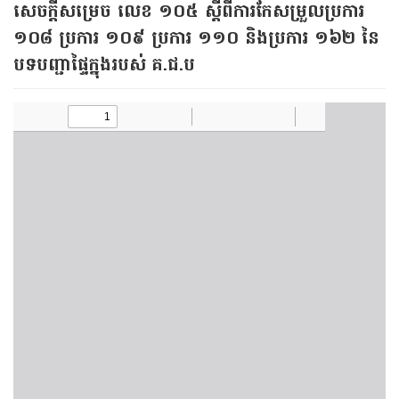
​សេចក្ដី​សម្រេច លេខ ១០៥ ​ស្ដីពី​ការកែ​សម្រួល​ប្រការ
១០៨ ប្រការ ១០៩ ប្រការ ១១០ និង​ប្រការ ១៦២ នៃ​
បទបញ្ជា​ផ្ទៃ​ក្នុង​របស់ គ.ជ.ប