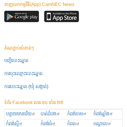
ទាញយកកម្មវិធី(App) CamNEC News
តំណភ្ជាប់សំខាន់ៗ
បញ្ជីបោះឆ្នោត
ការចុះឈ្មោះបោះឆ្នោត
ការបោះឆ្នោត (ឃុំ សង្កាត់)
ទំព័រ Facebook លធ.ខប ទាំង ២៥
បន្ទាយមានជ័យ
បាត់ដំបង
កំពង់ចាម
កំពង់ឆ្នាំង
កំពង់ស្ពឺ
កំពង់ធំ
កំពត
កណ្ដាល