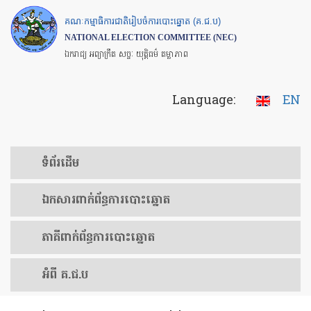
Skip
គណៈកម្មាធិការជាតិរៀបចំការបោះឆ្នោត (គ.ជ.ប)
to
NATIONAL ELECTION COMMITTEE (NEC)
main
ឯករាជ្យ អព្យាក្រឹត សច្ចៈ យុត្តិធម៌ តម្លាភាព
content
Language:
EN
ទំព័រ​ដើម
ឯកសារ​ពាក់ព័ន្ធ​ការ​បោះឆ្នោត
​ភាគីពាក់ព័ន្ធ​​ការ​បោះឆ្នោត
អំពី គ.ជ.ប