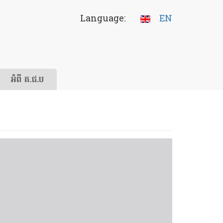
Language:
EN
អំពី គ.ជ.ប