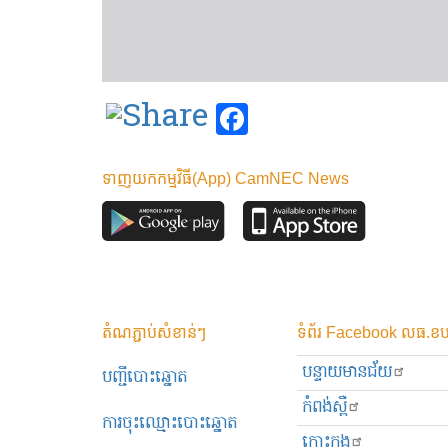
Facebook
ទាញយកកម្មវិធី(App) CamNEC News
តំណភ្ជាប់សំខាន់ៗ
ទំព័រ Facebook លធ.ខប
បន្ទាយមានជ័យ
បញ្ជីបោះឆ្នោត
កំពង់ស្ពឺ
ការចុះឈ្មោះបោះឆ្នោត
កោះកុង