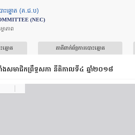
បោះឆ្នោត (គ.ជ.ប)
OMMITTEE (NEC)
តម្លាភាព
ោះឆ្នោត
​ភាគីពាក់ព័ន្ធ​​ការ​បោះឆ្នោត
ំងសមាជិកព្រឹទ្ធសភា​ នីតិកាលទី​៤ ឆ្នាំ​២០១៨