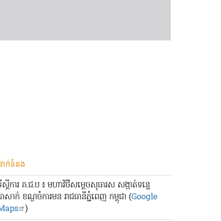
នាក់ទំនង
ទីស្ដីការ គ.ជ.ប ៖ មហាវិថីសម្ដេចសុធារស សង្កាត់ទន្លេ
បាសាក់ ខណ្ឌចំការមន រាជធានីភ្នំពេញ កម្ពុជា (
Google
Maps
)