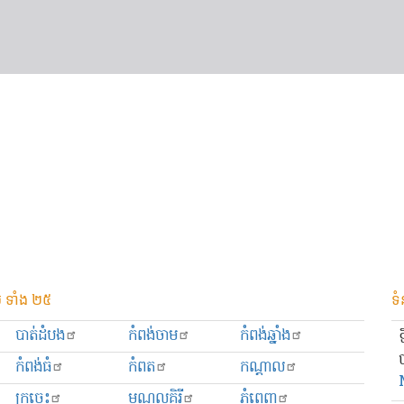
 ទាំង ២៥
ទំ
បាត់ដំបង
កំពង់ចាម
កំពង់ឆ្នាំង
កំពង់ធំ
កំពត
កណ្ដាល
ក្រចេះ
មណ្ឌលគិរី
ភ្នំពេញ