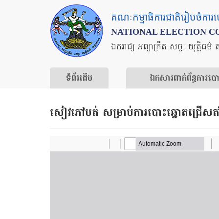
Skip
គណៈកម្មាធិការជាតិរៀបចំការ
to
NATIONAL ELECTION C
main
ឯករាជ្យ អព្យាក្រឹត សច្ចៈ យុត្តិធម៌ 
content
ទំព័រ​ដើម
ឯកសារ​ពាក់ព័ន្ធ​ការ​ប
សៀវភៅបត់​ សម្រាប់​ការបោះឆ្នោត​ជ្រើសតា