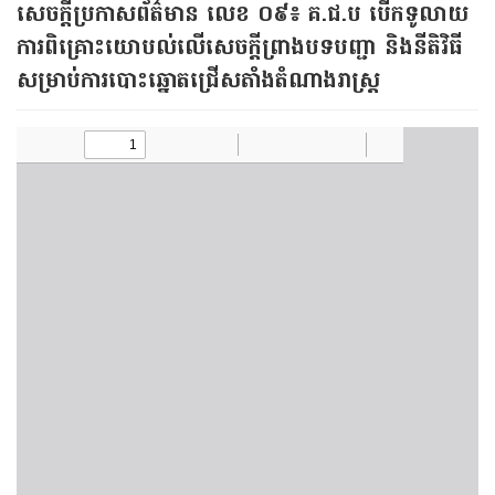
សេចក្តីប្រកាសព័ត៌មាន លេខ ០៩​៖​ គ.ជ.ប បើកទូលាយ
ការពិគ្រោះយោបល់លើសេចក្ដីព្រាងបទបញ្ជា និងនីតិវិធី
សម្រាប់ការបោះឆ្នោតជ្រើសតាំងតំណាងរាស្រ្ត