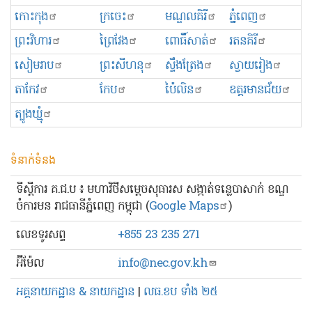
កោះកុង
ក្រចេះ
មណ្ឌលគិរី
ភ្នំពេញ
ព្រះ​វិហារ
ព្រៃវែង
ពោធិ៍សាត់
រតនគិរី
សៀមរាប
ព្រះសីហនុ
ស្ទឹងត្រែង
ស្វាយរៀង
តាកែវ
កែប
ប៉ៃលិន
ឧត្ដរមានជ័យ
ត្បូងឃ្មុំ
ទំនាក់ទំនង
ទីស្ដីការ គ.ជ.ប ៖ មហាវិថីសម្ដេចសុធារស សង្កាត់ទន្លេបាសាក់ ខណ្ឌ
ចំការមន រាជធានីភ្នំពេញ កម្ពុជា (
Google Maps
)
លេខ​ទូរសព្ទ
+855 23 235 271
អ៊ីម៉ែល
info@nec.gov.kh
អគ្គនាយកដ្ឋាន & នាយកដ្ឋាន
|
លធ.ខប ទាំង ២៥