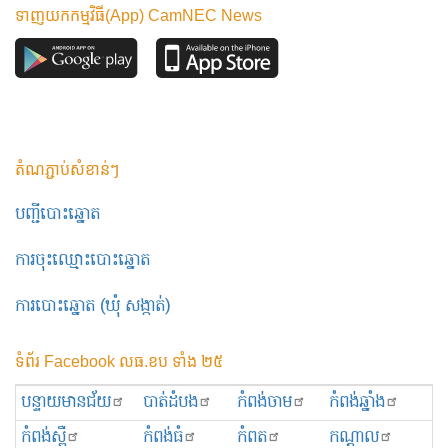
ទាញយកកម្មវិធី(App) CamNEC News
តំណភ្ជាប់សំខាន់ៗ
បញ្ជីបោះឆ្នោត
ការចុះឈ្មោះបោះឆ្នោត
ការបោះឆ្នោត (ឃុំ សង្កាត់)
ទំព័រ Facebook លធ.ខប ទាំង ២៥
បន្ទាយមានជ័យ
បាត់ដំបង
កំពង់ចាម
កំពង់ឆ្នាំង
កំពង់ស្ពឺ
កំពង់ធំ
កំពត
កណ្ដាល