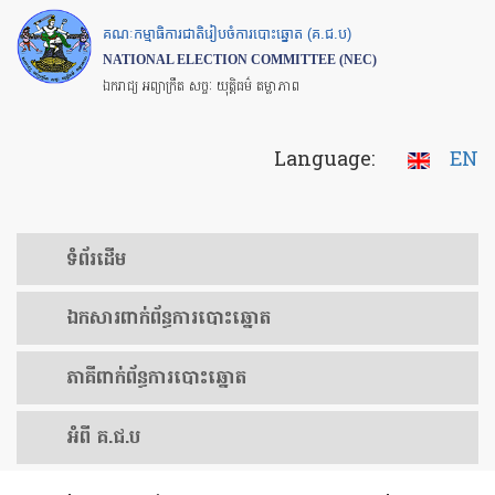
Skip
គណៈកម្មាធិការជាតិរៀបចំការបោះឆ្នោត (គ.ជ.ប)
to
NATIONAL ELECTION COMMITTEE (NEC)
main
ឯករាជ្យ អព្យាក្រឹត សច្ចៈ យុត្តិធម៌ តម្លាភាព
content
Language:
EN
ទំព័រ​ដើម
ឯកសារ​ពាក់ព័ន្ធ​ការ​បោះឆ្នោត
​ភាគីពាក់ព័ន្ធ​​ការ​បោះឆ្នោត
អំពី គ.ជ.ប