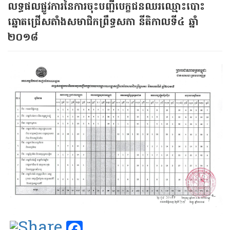
លទ្ធផលផ្លូវការនៃការចុះ​បញ្ជី​បេក្ខជន​ឈរឈ្មោះបោះ​
ឆ្នោត​ជ្រើសតាំង​សមាជិក​ព្រឹទ្ធសភា នីតិកាលទី​៤ ឆ្នាំ​
២០១៨
Facebook