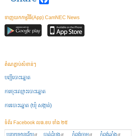
ទាញយកកម្មវិធី(App) CamNEC News
តំណភ្ជាប់សំខាន់ៗ
បញ្ជីបោះឆ្នោត
ការចុះឈ្មោះបោះឆ្នោត
ការបោះឆ្នោត (ឃុំ សង្កាត់)
ទំព័រ Facebook លធ.ខប ទាំង ២៥
បន្ទាយមានជ័យ
បាត់ដំបង
កំពង់ចាម
កំពង់ឆ្នាំង