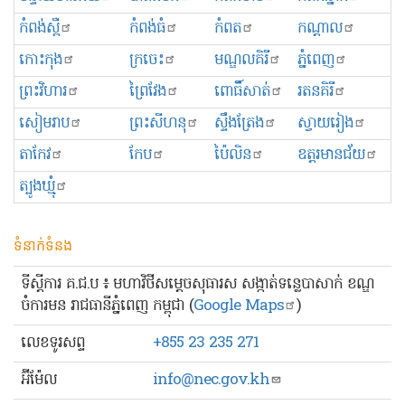
កំពង់ស្ពឺ
កំពង់ធំ
កំពត
កណ្ដាល
កោះកុង
ក្រចេះ
មណ្ឌលគិរី
ភ្នំពេញ
ព្រះ​វិហារ
ព្រៃវែង
ពោធិ៍សាត់
រតនគិរី
សៀមរាប
ព្រះសីហនុ
ស្ទឹងត្រែង
ស្វាយរៀង
តាកែវ
កែប
ប៉ៃលិន
ឧត្ដរមានជ័យ
ត្បូងឃ្មុំ
ទំនាក់ទំនង
ទីស្ដីការ គ.ជ.ប ៖ មហាវិថីសម្ដេចសុធារស សង្កាត់ទន្លេបាសាក់ ខណ្ឌ
ចំការមន រាជធានីភ្នំពេញ កម្ពុជា (
Google Maps
)
លេខ​ទូរសព្ទ
+855 23 235 271
អ៊ីម៉ែល
info@nec.gov.kh