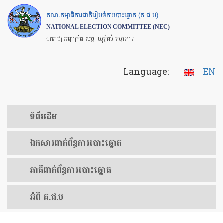
Skip
គណៈកម្មាធិការជាតិរៀបចំការបោះឆ្នោត (គ.ជ.ប)
to
NATIONAL ELECTION COMMITTEE (NEC)
main
ឯករាជ្យ អព្យាក្រឹត សច្ចៈ យុត្តិធម៌ តម្លាភាព
content
Language:
EN
ទំព័រ​ដើម
ឯកសារ​ពាក់ព័ន្ធ​ការ​បោះឆ្នោត
​ភាគីពាក់ព័ន្ធ​​ការ​បោះឆ្នោត
អំពី គ.ជ.ប