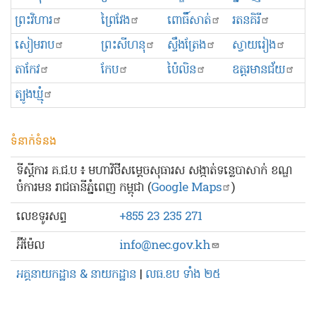
ព្រះ​វិហារ
ព្រៃវែង
ពោធិ៍សាត់
រតនគិរី
សៀមរាប
ព្រះសីហនុ
ស្ទឹងត្រែង
ស្វាយរៀង
តាកែវ
កែប
ប៉ៃលិន
ឧត្ដរមានជ័យ
ត្បូងឃ្មុំ
ទំនាក់ទំនង
ទីស្ដីការ គ.ជ.ប ៖ មហាវិថីសម្ដេចសុធារស សង្កាត់ទន្លេបាសាក់ ខណ្ឌ
ចំការមន រាជធានីភ្នំពេញ កម្ពុជា (
Google Maps
)
លេខ​ទូរសព្ទ
+855 23 235 271
អ៊ីម៉ែល
info@nec.gov.kh
អគ្គនាយកដ្ឋាន & នាយកដ្ឋាន
|
លធ.ខប ទាំង ២៥