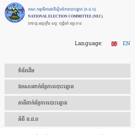
Skip
គណៈកម្មាធិការជាតិរៀបចំការបោះឆ្នោត (គ.ជ.ប)
to
NATIONAL ELECTION COMMITTEE (NEC)
main
ឯករាជ្យ អព្យាក្រឹត សច្ចៈ យុត្តិធម៌ តម្លាភាព
content
Language:
EN
ទំព័រ​ដើម
ឯកសារ​ពាក់ព័ន្ធ​ការ​បោះឆ្នោត
​ភាគីពាក់ព័ន្ធ​​ការ​បោះឆ្នោត
អំពី គ.ជ.ប