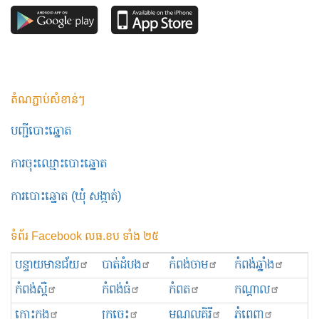
តំណភ្ជាប់សំខាន់ៗ
បញ្ជីបោះឆ្នោត
ការចុះឈ្មោះបោះឆ្នោត
ការបោះឆ្នោត (ឃុំ សង្កាត់)
ទំព័រ Facebook លធ.ខប ទាំង ២៥
បន្ទាយមានជ័យ
បាត់ដំបង
កំពង់ចាម
កំពង់ឆ្នាំង
កំពង់ស្ពឺ
កំពង់ធំ
កំពត
កណ្ដាល
កោះកុង
ក្រចេះ
មណ្ឌលគិរី
ភ្នំពេញ