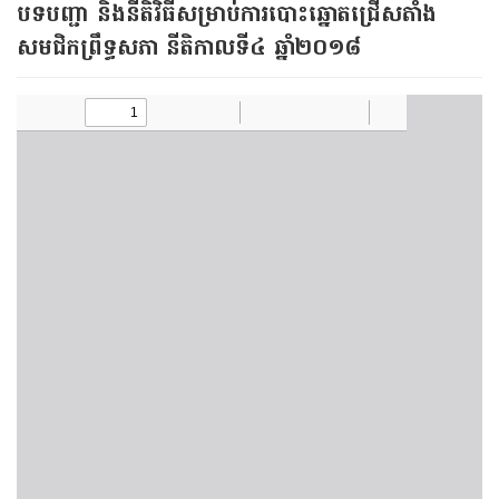
បទបញ្ជា និង​នីតិវិធី​សម្រាប់​ការ​បោះ​ឆ្នោត​ជ្រើស​តាំង​
សមជិក​ព្រឹទ្ធសភា នីតិកាលទី​៤ ឆ្នាំ​២០១៨