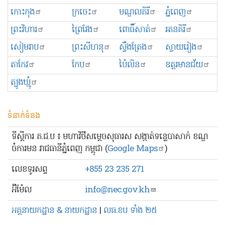
កោះកុង
ក្រចេះ
មណ្ឌលគិរី
ភ្នំពេញ
ព្រះ​វិហារ
ព្រៃវែង
ពោធិ៍សាត់
រតនគិរី
សៀមរាប
ព្រះសីហនុ
ស្ទឹងត្រែង
ស្វាយរៀង
តាកែវ
កែប
ប៉ៃលិន
ឧត្ដរមានជ័យ
ត្បូងឃ្មុំ
ទំនាក់ទំនង
ទីស្ដីការ គ.ជ.ប ៖ មហាវិថីសម្ដេចសុធារស សង្កាត់ទន្លេបាសាក់ ខណ្ឌ
ចំការមន រាជធានីភ្នំពេញ កម្ពុជា (
Google Maps
)
លេខ​ទូរសព្ទ
+855 23 235 271
អ៊ីម៉ែល
info@nec.gov.kh
អគ្គនាយកដ្ឋាន & នាយកដ្ឋាន
|
លធ.ខប ទាំង ២៥