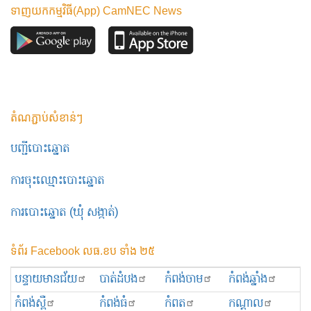
ទាញយកកម្មវិធី(App) CamNEC News
តំណភ្ជាប់សំខាន់ៗ
បញ្ជីបោះឆ្នោត
ការចុះឈ្មោះបោះឆ្នោត
ការបោះឆ្នោត (ឃុំ សង្កាត់)
ទំព័រ Facebook លធ.ខប ទាំង ២៥
បន្ទាយមានជ័យ
បាត់ដំបង
កំពង់ចាម
កំពង់ឆ្នាំង
កំពង់ស្ពឺ
កំពង់ធំ
កំពត
កណ្ដាល