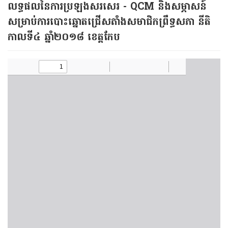
លទ្ធផល​នៃ​ការ​ប្រឡង​សរសេរ​ - QCM និង​សម្ភាសន៍
សម្រាប់​កា​រ​បោះ​ឆ្នោត​ជ្រើស​តាំង​សមាជិក​ព្រឹទ្ធសភា នីតិ
កាលទី៤ ឆ្នាំ​២០១៨ ខេត្តកែប