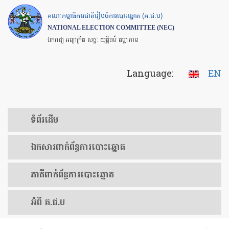
Skip
គណៈកម្មាធិការជាតិរៀបចំការបោះឆ្នោត (គ.ជ.ប)
to
NATIONAL ELECTION COMMITTEE (NEC)
main
ឯករាជ្យ អព្យាក្រឹត សច្ចៈ យុត្តិធម៌ តម្លាភាព
content
Language:
EN
ទំព័រ​ដើម
ឯកសារ​ពាក់ព័ន្ធ​ការ​បោះឆ្នោត
​ភាគីពាក់ព័ន្ធ​​ការ​បោះឆ្នោត
អំពី គ.ជ.ប