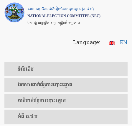
Skip
គណៈកម្មាធិការជាតិរៀបចំការបោះឆ្នោត (គ.ជ.ប)
to
NATIONAL ELECTION COMMITTEE (NEC)
main
ឯករាជ្យ អព្យាក្រឹត សច្ចៈ យុត្តិធម៌ តម្លាភាព
content
Language:
EN
ទំព័រ​ដើម
ឯកសារ​ពាក់ព័ន្ធ​ការ​បោះឆ្នោត
​ភាគីពាក់ព័ន្ធ​​ការ​បោះឆ្នោត
អំពី គ.ជ.ប