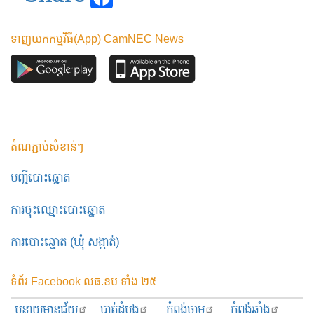
ទាញយកកម្មវិធី(App) CamNEC News
តំណភ្ជាប់សំខាន់ៗ
បញ្ជីបោះឆ្នោត
ការចុះឈ្មោះបោះឆ្នោត
ការបោះឆ្នោត (ឃុំ សង្កាត់)
ទំព័រ Facebook លធ.ខប ទាំង ២៥
បន្ទាយមានជ័យ
បាត់ដំបង
កំពង់ចាម
កំពង់ឆ្នាំង