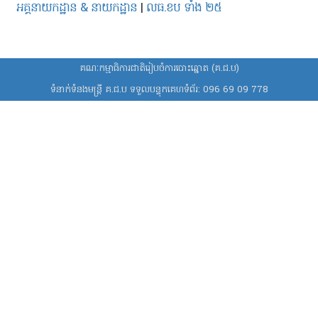
អគ្គនាយកដ្ឋាន & នាយកដ្ឋាន
|
លធ.ខប ទាំង ២៥
គណៈកម្មាធិការជាតិរៀបចំការបោះឆ្នោត (គ.ជ.ប)
ទំនាក់ទំនងមន្ត្រី គ.ជ.ប ទទួលបន្ទុកគេហទំព័រ:
096 69 09 778