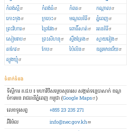
កំពង់ស្ពឺ
កំពង់ធំ
កំពត
កណ្ដាល
កោះកុង
ក្រចេះ
មណ្ឌលគិរី
ភ្នំពេញ
ព្រះ​វិហារ
ព្រៃវែង
ពោធិ៍សាត់
រតនគិរី
សៀមរាប
ព្រះសីហនុ
ស្ទឹងត្រែង
ស្វាយរៀង
តាកែវ
កែប
ប៉ៃលិន
ឧត្ដរមានជ័យ
ត្បូងឃ្មុំ
ទំនាក់ទំនង
ទីស្ដីការ គ.ជ.ប ៖ មហាវិថីសម្ដេចសុធារស សង្កាត់ទន្លេបាសាក់ ខណ្ឌ
ចំការមន រាជធានីភ្នំពេញ កម្ពុជា (
Google Maps
)
លេខ​ទូរសព្ទ
+855 23 235 271
អ៊ីម៉ែល
info@nec.gov.kh