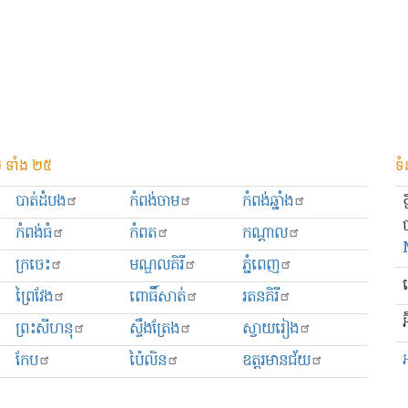
 ទាំង ២៥
ទំ
បាត់ដំបង
កំពង់ចាម
កំពង់ឆ្នាំង
កំពង់ធំ
កំពត
កណ្ដាល
ក្រចេះ
មណ្ឌលគិរី
ភ្នំពេញ
ព្រៃវែង
ពោធិ៍សាត់
រតនគិរី
អ
ព្រះសីហនុ
ស្ទឹងត្រែង
ស្វាយរៀង
កែប
ប៉ៃលិន
ឧត្ដរមានជ័យ