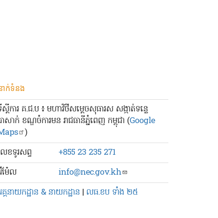
នាក់ទំនង
ទីស្ដីការ គ.ជ.ប ៖ មហាវិថីសម្ដេចសុធារស សង្កាត់ទន្លេ
បាសាក់ ខណ្ឌចំការមន រាជធានីភ្នំពេញ កម្ពុជា (
Google
Maps
)
លេខ​ទូរសព្ទ
+855 23 235 271
៊ីម៉ែល
info@nec.gov.kh
អគ្គនាយកដ្ឋាន & នាយកដ្ឋាន
|
លធ.ខប ទាំង ២៥