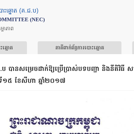
បោះឆ្នោត (គ.ជ.ប)
OMMITTEE (NEC)
តម្លាភាព
ោះឆ្នោត
​ភាគីពាក់ព័ន្ធ​​ការ​បោះឆ្នោត
សម្រេច​ដាក់ឱ្យប្រើប្រាស់បទបញ្ជា និង​នីតិវិធី​ សម្រាប់​ក
ងៃទី​១៥ ខែសីហា ឆ្នាំ​២០១៧