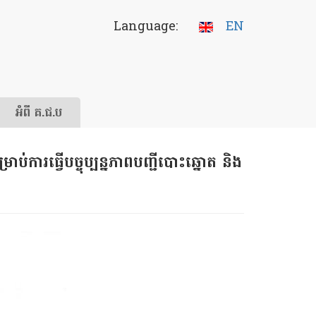
Language:
EN
អំពី គ.ជ.ប
ារ​ធ្វើ​បច្ចុប្បន្នភាព​បញ្ជី​បោះឆ្នោត និង​