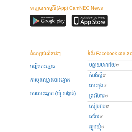
ទាញយកកម្មវិធី(App) CamNEC News
តំណភ្ជាប់សំខាន់ៗ
ទំព័រ Facebook លធ.ខប
បន្ទាយមានជ័យ
បញ្ជីបោះឆ្នោត
កំពង់ស្ពឺ
ការចុះឈ្មោះបោះឆ្នោត
កោះកុង
ការបោះឆ្នោត (ឃុំ សង្កាត់)
ព្រះ​វិហារ
សៀមរាប
តាកែវ
ត្បូងឃ្មុំ