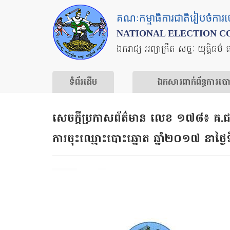
Skip
គណៈកម្មាធិការជាតិរៀបចំការ
to
NATIONAL ELECTION C
main
ឯករាជ្យ អព្យាក្រឹត សច្ចៈ យុត្តិធម៌ 
content
ទំព័រ​ដើម
ឯកសារ​ពាក់ព័ន្ធ​ការ​ប
សេចក្ដីប្រកាសព័ត៌មាន លេខ​ ១៧៨៖​ គ.ជ.ប បាន​
ការ​ចុះ​ឈ្មោះ​បោះឆ្នោត​ ឆ្នាំ​២០១៧ នាថ្