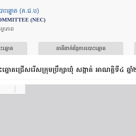
បោះឆ្នោត (គ.ជ.ប)
OMMITTEE (NEC)
តម្លាភាព
ោះឆ្នោត
​ភាគីពាក់ព័ន្ធ​​ការ​បោះឆ្នោត
ឆ្នោត​ជ្រើសរើស​ក្រុមប្រឹក្សា​ឃុំ សង្កាត់​ អាណត្តិទី​៤ ឆ្