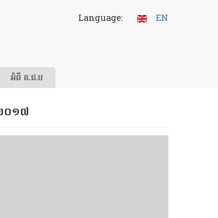
Language:
EN
អំពី គ.ជ.ប
នាំ​២០១៧