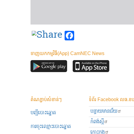
Facebook
ទាញយកកម្មវិធី(App) CamNEC News
តំណភ្ជាប់សំខាន់ៗ
ទំព័រ Facebook លធ.ខប
បន្ទាយមានជ័យ
បញ្ជីបោះឆ្នោត
កំពង់ស្ពឺ
ការចុះឈ្មោះបោះឆ្នោត
កោះកុង