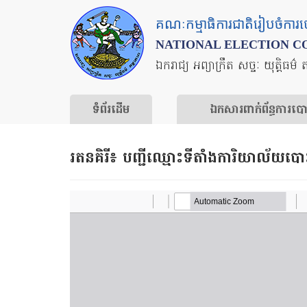
Skip
គណៈកម្មាធិការជាតិរៀបចំការ
to
NATIONAL ELECTION C
main
ឯករាជ្យ អព្យាក្រឹត សច្ចៈ យុត្តិធម៌ 
content
ទំព័រ​ដើម
ឯកសារ​ពាក់ព័ន្ធ​ការ​ប
រតនគិរី​៖ បញ្ជី​ឈ្មោះ​ទីតាំង​ការិយាល័យ​បោះ