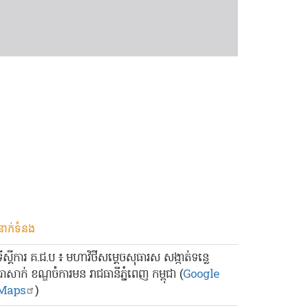
នាក់ទំនង
ទីស្ដីការ គ.ជ.ប ៖ មហាវិថីសម្ដេចសុធារស សង្កាត់ទន្លេ
បាសាក់ ខណ្ឌចំការមន រាជធានីភ្នំពេញ កម្ពុជា (
Google
Maps
)