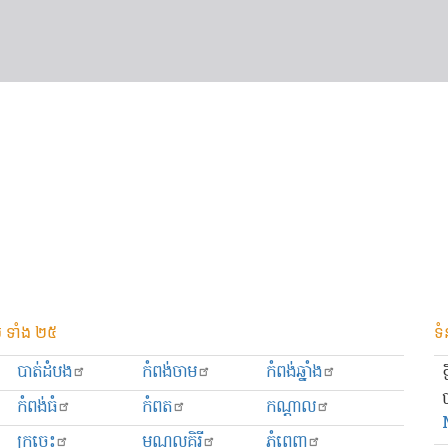
 ទាំង ២៥
ទំ
បាត់ដំបង
កំពង់ចាម
កំពង់ឆ្នាំង
កំពង់ធំ
កំពត
កណ្ដាល
ក្រចេះ
មណ្ឌលគិរី
ភ្នំពេញ