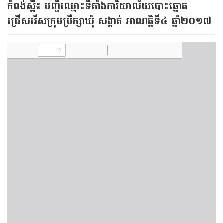
កំពង់ស្ពឺ​​៖ បញ្ជី​ឈ្មោះ​ទីតាំង​ការិយាល័យ​បោះឆ្នោត​
ជ្រើសរើស​ក្រុមប្រឹក្សា​ឃុំ សង្កាត់​ អាណត្តិទី​៤ ឆ្នាំ​២០១៧