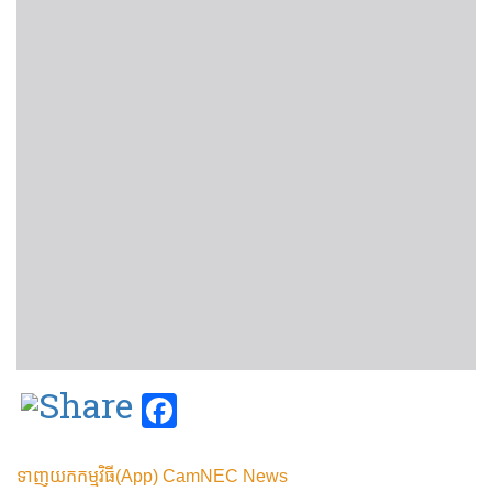
Facebook
ទាញយកកម្មវិធី(App) CamNEC News