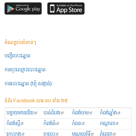
តំណភ្ជាប់សំខាន់ៗ
បញ្ជីបោះឆ្នោត
ការចុះឈ្មោះបោះឆ្នោត
ការបោះឆ្នោត (ឃុំ សង្កាត់)
ទំព័រ Facebook លធ.ខប ទាំង ២៥
បន្ទាយមានជ័យ
បាត់ដំបង
កំពង់ចាម
កំពង់ឆ្នាំង
កំពង់ស្ពឺ
កំពង់ធំ
កំពត
កណ្ដាល
កោះកុង
ក្រចេះ
មណ្ឌលគិរី
ភ្នំពេញ