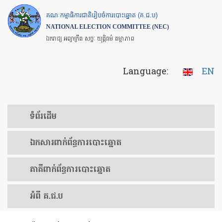
Skip
គណៈកម្មាធិការជាតិរៀបចំការបោះឆ្នោត (គ.ជ.ប)
to
NATIONAL ELECTION COMMITTEE (NEC)
main
ឯករាជ្យ អព្យាក្រឹត សច្ចៈ យុត្តិធម៌ តម្លាភាព
content
Language:
EN
ទំព័រ​ដើម
ឯកសារ​ពាក់ព័ន្ធ​ការ​បោះឆ្នោត
​ភាគីពាក់ព័ន្ធ​​ការ​បោះឆ្នោត
អំពី គ.ជ.ប