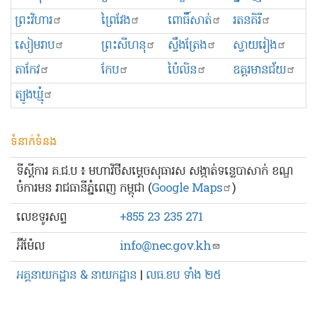
ព្រះ​វិហារ
ព្រៃវែង
ពោធិ៍សាត់
រតនគិរី
សៀមរាប
ព្រះសីហនុ
ស្ទឹងត្រែង
ស្វាយរៀង
តាកែវ
កែប
ប៉ៃលិន
ឧត្ដរមានជ័យ
ត្បូងឃ្មុំ
ទំនាក់ទំនង
ទីស្ដីការ គ.ជ.ប ៖ មហាវិថីសម្ដេចសុធារស សង្កាត់ទន្លេបាសាក់ ខណ្ឌ
ចំការមន រាជធានីភ្នំពេញ កម្ពុជា (
Google Maps
)
លេខ​ទូរសព្ទ
+855 23 235 271
អ៊ីម៉ែល
info@nec.gov.kh
អគ្គនាយកដ្ឋាន & នាយកដ្ឋាន
|
លធ.ខប ទាំង ២៥