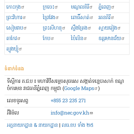
កោះកុង
ក្រចេះ
មណ្ឌលគិរី
ភ្នំពេញ
ព្រះ​វិហារ
ព្រៃវែង
ពោធិ៍សាត់
រតនគិរី
សៀមរាប
ព្រះសីហនុ
ស្ទឹងត្រែង
ស្វាយរៀង
តាកែវ
កែប
ប៉ៃលិន
ឧត្ដរមានជ័យ
ត្បូងឃ្មុំ
ទំនាក់ទំនង
ទីស្ដីការ គ.ជ.ប ៖ មហាវិថីសម្ដេចសុធារស សង្កាត់ទន្លេបាសាក់ ខណ្ឌ
ចំការមន រាជធានីភ្នំពេញ កម្ពុជា (
Google Maps
)
លេខ​ទូរសព្ទ
+855 23 235 271
អ៊ីម៉ែល
info@nec.gov.kh
អគ្គនាយកដ្ឋាន & នាយកដ្ឋាន
|
លធ.ខប ទាំង ២៥