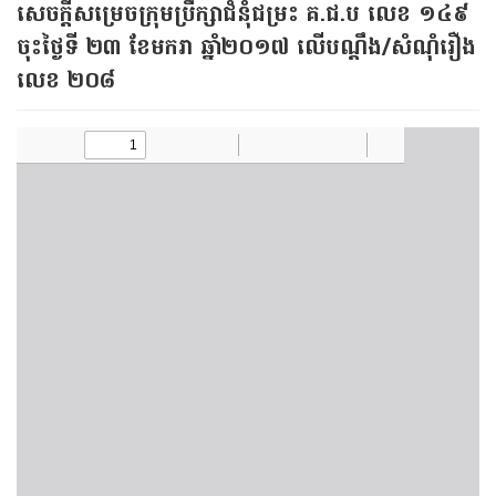
សេចក្តីសម្រេចក្រុមប្រឹក្សាជំនុំជម្រះ គ.ជ.ប លេខ ១៤៩
ចុះថ្ងៃទី ២៣ ខែមករា ឆ្នាំ២០១៧ លើ​បណ្តឹង​/​សំណុំរឿង
លេខ ២០៨