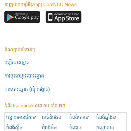
ទាញយកកម្មវិធី(App) CamNEC News
តំណភ្ជាប់សំខាន់ៗ
បញ្ជីបោះឆ្នោត
ការចុះឈ្មោះបោះឆ្នោត
ការបោះឆ្នោត (ឃុំ សង្កាត់)
ទំព័រ Facebook លធ.ខប ទាំង ២៥
បន្ទាយមានជ័យ
បាត់ដំបង
កំពង់ចាម
កំពង់ឆ្នាំង
កំពង់ស្ពឺ
កំពង់ធំ
កំពត
កណ្ដាល