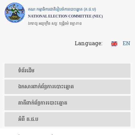
Skip
គណៈកម្មាធិការជាតិរៀបចំការបោះឆ្នោត (គ.ជ.ប)
to
NATIONAL ELECTION COMMITTEE (NEC)
main
ឯករាជ្យ អព្យាក្រឹត សច្ចៈ យុត្តិធម៌ តម្លាភាព
content
Language:
EN
ទំព័រ​ដើម
ឯកសារ​ពាក់ព័ន្ធ​ការ​បោះឆ្នោត
​ភាគីពាក់ព័ន្ធ​​ការ​បោះឆ្នោត
អំពី គ.ជ.ប