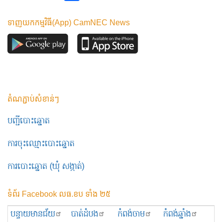
ទាញយកកម្មវិធី(App) CamNEC News
តំណភ្ជាប់សំខាន់ៗ
បញ្ជីបោះឆ្នោត
ការចុះឈ្មោះបោះឆ្នោត
ការបោះឆ្នោត (ឃុំ សង្កាត់)
ទំព័រ Facebook លធ.ខប ទាំង ២៥
បន្ទាយមានជ័យ
បាត់ដំបង
កំពង់ចាម
កំពង់ឆ្នាំង