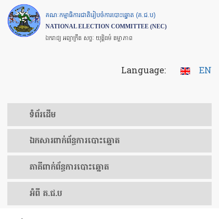
Skip
គណៈកម្មាធិការជាតិរៀបចំការបោះឆ្នោត (គ.ជ.ប)
to
NATIONAL ELECTION COMMITTEE (NEC)
main
ឯករាជ្យ អព្យាក្រឹត សច្ចៈ យុត្តិធម៌ តម្លាភាព
content
Language:
EN
ទំព័រ​ដើម
ឯកសារ​ពាក់ព័ន្ធ​ការ​បោះឆ្នោត
​ភាគីពាក់ព័ន្ធ​​ការ​បោះឆ្នោត
អំពី គ.ជ.ប