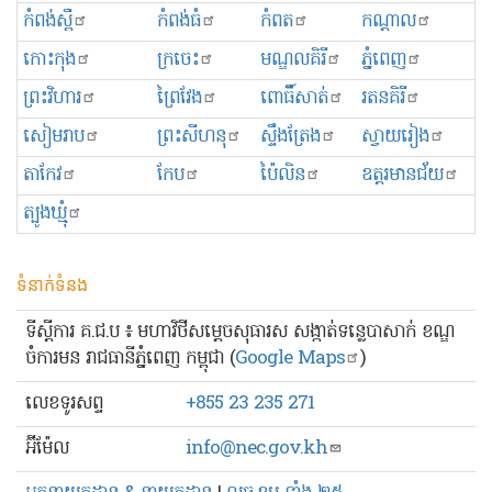
កំពង់ស្ពឺ
កំពង់ធំ
កំពត
កណ្ដាល
កោះកុង
ក្រចេះ
មណ្ឌលគិរី
ភ្នំពេញ
ព្រះ​វិហារ
ព្រៃវែង
ពោធិ៍សាត់
រតនគិរី
សៀមរាប
ព្រះសីហនុ
ស្ទឹងត្រែង
ស្វាយរៀង
តាកែវ
កែប
ប៉ៃលិន
ឧត្ដរមានជ័យ
ត្បូងឃ្មុំ
ទំនាក់ទំនង
ទីស្ដីការ គ.ជ.ប ៖ មហាវិថីសម្ដេចសុធារស សង្កាត់ទន្លេបាសាក់ ខណ្ឌ
ចំការមន រាជធានីភ្នំពេញ កម្ពុជា (
Google Maps
)
លេខ​ទូរសព្ទ
+855 23 235 271
អ៊ីម៉ែល
info@nec.gov.kh