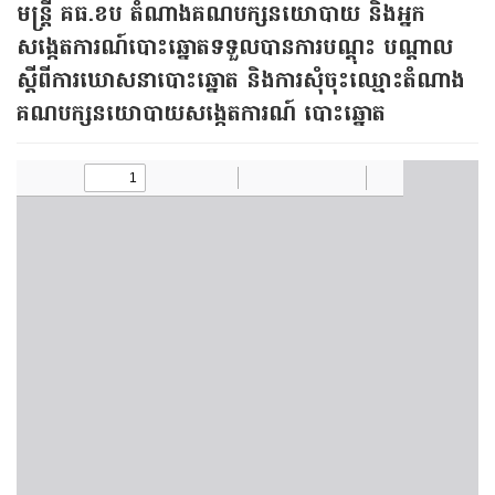
មន្ត្រី​ គធ.ខប​ តំណាងគណបក្សនយោបាយ និងអ្នក
សង្កេតការណ៍បោះឆ្នោតទទួលបានការបណ្តុះ បណ្តាល
ស្តីពីការឃោសនាបោះឆ្នោត និងការសុំចុះឈ្មោះតំណាង
គណបក្សនយោបាយសង្កេតការណ៍ បោះឆ្នោត