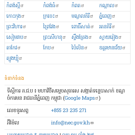
កំពង់ស្ពឺ
កំពង់ធំ
កំពត
កណ្ដាល
កោះកុង
ក្រចេះ
មណ្ឌលគិរី
ភ្នំពេញ
ព្រះ​វិហារ
ព្រៃវែង
ពោធិ៍សាត់
រតនគិរី
សៀមរាប
ព្រះសីហនុ
ស្ទឹងត្រែង
ស្វាយរៀង
តាកែវ
កែប
ប៉ៃលិន
ឧត្ដរមានជ័យ
ត្បូងឃ្មុំ
ទំនាក់ទំនង
ទីស្ដីការ គ.ជ.ប ៖ មហាវិថីសម្ដេចសុធារស សង្កាត់ទន្លេបាសាក់ ខណ្ឌ
ចំការមន រាជធានីភ្នំពេញ កម្ពុជា (
Google Maps
)
លេខ​ទូរសព្ទ
+855 23 235 271
អ៊ីម៉ែល
info@nec.gov.kh