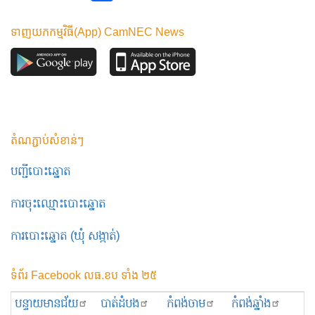
ទាញយកកម្មវិធី(App) CamNEC News
តំណភ្ជាប់សំខាន់ៗ
បញ្ជីបោះឆ្នោត
ការចុះឈ្មោះបោះឆ្នោត
ការបោះឆ្នោត (ឃុំ សង្កាត់)
ទំព័រ Facebook លធ.ខប ទាំង ២៥
បន្ទាយមានជ័យ
បាត់ដំបង
កំពង់ចាម
កំពង់ឆ្នាំង