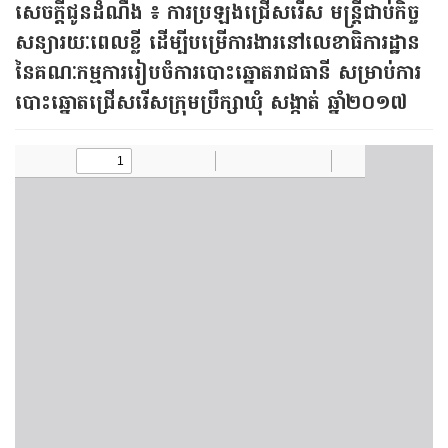
សេចក្តីជូនដំណឹង ៖ ការ​ប្រឡង​ជ្រើស​រើស មន្ត្រី​ជាប់​កិច្ច​
សន្យា​រយៈពេលខ្លី ដើម្បី​បម្រើ​​ការ​ងារ​នៅ​លេខាធិការ​ដ្ឋាន
នៃ​គណៈ​កម្មការ​រៀប​ចំ​ការ​បោះ​ឆ្នោត​រាជធានី សម្រាប់​ការ​
បោះ​ឆ្នោត​ជ្រើស​រើស​ក្រុម​ប្រឹក្សា​ឃុំ សង្កាត់ ឆ្នាំ​២០១៧