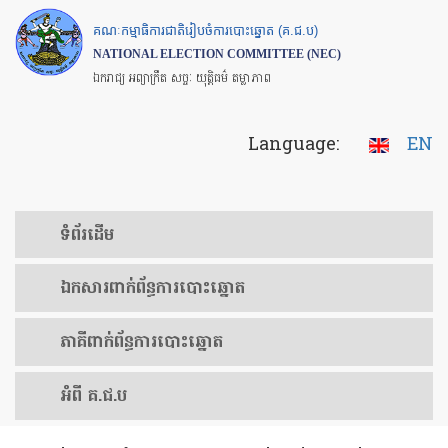
Skip
គណៈកម្មាធិការជាតិរៀបចំការបោះឆ្នោត (គ.ជ.ប)
to
NATIONAL ELECTION COMMITTEE (NEC)
main
ឯករាជ្យ អព្យាក្រឹត សច្ចៈ យុត្តិធម៌ តម្លាភាព
content
Language:
EN
ទំព័រ​ដើម
ឯកសារ​ពាក់ព័ន្ធ​ការ​បោះឆ្នោត
​ភាគីពាក់ព័ន្ធ​​ការ​បោះឆ្នោត
អំពី គ.ជ.ប