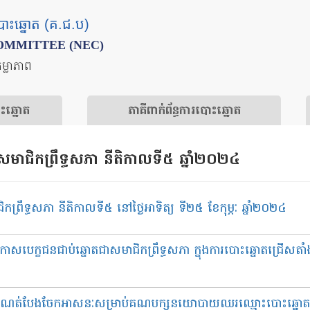
បោះឆ្នោត (គ.ជ.ប)
OMMITTEE (NEC)
តម្លាភាព
ោះឆ្នោត
​ភាគីពាក់ព័ន្ធ​​ការ​បោះឆ្នោត
សមាជិកព្រឹទ្ធសភា នីតិកាលទី៥​ ឆ្នាំ២០២៤
ឹទ្ធសភា នីតិកាលទី៥​ នៅថ្ងៃអាទិត្យ ទី២៥ ខែកុម្ភៈ​ ឆ្នាំ២០២៤
ាសបេក្ខជនជាប់ឆ្នោតជាសមាជិកព្រឹទ្ធសភា ក្នុងការបោះឆ្នោតជ្រើសតាំង
ារកំណត់បែងចែកអាសនៈសម្រាប់គណបក្សនយោបាយឈរឈ្មោះបោះឆ្នោត ត