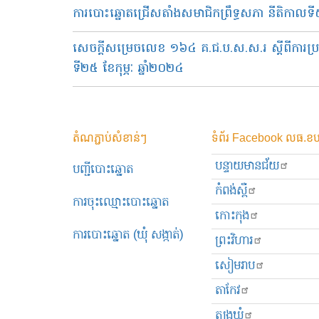
ការបោះឆ្នោតជ្រើសតាំងសមាជិកព្រឹទ្ធសភា នីតិកាលទី៥ ថ
សេចក្ដីសម្រេចលេខ ១៦៤ គ.ជ.ប.ស.ស.រ ស្តីពីការប្រក
ទី២៥ ខែកុម្ភៈ ឆ្នាំ២០២៤
តំណភ្ជាប់សំខាន់ៗ
ទំព័រ Facebook លធ.ខប
បន្ទាយមានជ័យ
បញ្ជីបោះឆ្នោត
កំពង់ស្ពឺ
ការចុះឈ្មោះបោះឆ្នោត
កោះកុង
ការបោះឆ្នោត (ឃុំ សង្កាត់)
ព្រះ​វិហារ
សៀមរាប
តាកែវ
ត្បូងឃ្មុំ