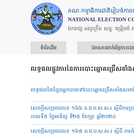
Skip
គណៈកម្មាធិការជាតិរៀបចំការ
to
NATIONAL ELECTION C
main
ឯករាជ្យ អព្យាក្រឹត សច្ចៈ យុត្តិធម៌ 
content
ទំព័រ​ដើម
ឯកសារ​ពាក់ព័ន្ធ​ការ​ប
លទ្ធផលផ្លូវការនៃការបោះឆ្នោតជ្រើសតាំង
លទ្ធផលនៃចំនួនអ្នកបានទៅបោះឆ្នោតជ្រើសតាំងសមាជិកព្រ
សេចក្តីសម្រេចលេខ ១៦៦​ គ.ជ.ប.ស.ស.រ ស្តីពីការប្រក
កាលទី៥ ថ្ងៃអាទិត្យ ទី២៥ ខែកុម្ភៈ ឆ្នាំ២០២៤
សេចក្តីសម្រេចលេខ ១៦៥​ គ.ជ.ប.ស.ស.រ ស្តីពី ក