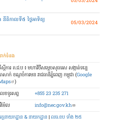
05/03/2024
ីតិកាលទី៥​ ថ្ងៃអាទិត្យ
05/03/2024
នាក់ទំនង
ទីស្ដីការ គ.ជ.ប ៖ មហាវិថីសម្ដេចសុធារស សង្កាត់ទន្លេ
បាសាក់ ខណ្ឌចំការមន រាជធានីភ្នំពេញ កម្ពុជា (
Google
Maps
)
លេខ​ទូរសព្ទ
+855 23 235 271
៊ីម៉ែល
info@nec.gov.kh
អគ្គនាយកដ្ឋាន & នាយកដ្ឋាន
|
លធ.ខប ទាំង ២៥