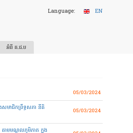
Language:
EN
អំពី គ.ជ.ប
05/03/2024
សមាជិកព្រឹទ្ធសភា នីតិ
05/03/2024
ាមមណ្ឌលភូមិភាគ ក្នុង