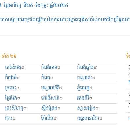
្ងៃអាទិត្យ ទី២៥ ខែកុម្ភៈ ឆ្នាំ២០២៤
ាសផ្សាយលទ្ធផលផ្លូវការនៃការបោះឆ្នោតជ្រើសតាំងសមាជិកព្រឹទ្ធសភា ន
 ទាំង ២៥
ទំ
បាត់ដំបង
កំពង់ចាម
កំពង់ឆ្នាំង
កំពង់ធំ
កំពត
កណ្ដាល
ក្រចេះ
មណ្ឌលគិរី
ភ្នំពេញ
ព្រៃវែង
ពោធិ៍សាត់
រតនគិរី
អ
ព្រះសីហនុ
ស្ទឹងត្រែង
ស្វាយរៀង
កែប
ប៉ៃលិន
ឧត្ដរមានជ័យ