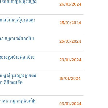
លេខាលើពាក្យសុំចុះឈ្មោះ
26/01/2024
ខាលើពាក្យសុំចុះឈោ្មះ
25/01/2024
គណៈកម្មការការិយាល័យ
25/01/2024
ោបាយសម្រាប់សង្កេតមើល
23/01/2024
យសុំចុះឈ្មោះភ្នាក់ងារ
18/01/2024
ភា នីតិកាលទី៥
ប់ការបោះឆ្នោតជ្រើសតាំង
03/01/2024