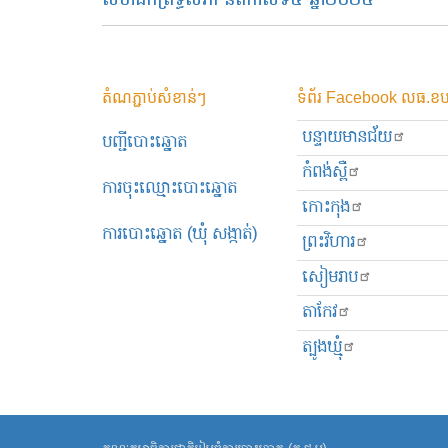
សមាជិកព្រឹទ្ធសភា នីតិកាលទី៥ ឆ្នាំ២០២៤
តំណភ្ជាប់សំខាន់ៗ
ទំព័រ Facebook លធ.ខប
បន្ទាយមានជ័យ
បញ្ជីបោះឆ្នោត
កំពង់ស្ពឺ
ការចុះឈ្មោះបោះឆ្នោត
កោះកុង
ការបោះឆ្នោត (ឃុំ សង្កាត់)
ព្រះ​វិហារ
សៀមរាប
តាកែវ
ត្បូងឃ្មុំ