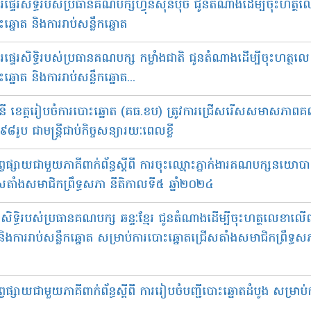
េរសិទ្ធិរបស់ប្រធានគណបក្ស​ហ៊្វុនស៊ិនប៉ិច​ ជូនតំណាងដើម្បីចុះហត្ថ
នោត និងការរាប់សន្លឹកឆ្នោត
េរសិទ្ធិរបស់ប្រធានគណបក្ស កម្លាំងជាតិ​ ជូនតំណាងដើម្បីចុះហត្ថលេ
ោត និងការរាប់សន្លឹកឆ្នោត...
ធានី ខេត្តរៀបចំការបោះឆ្នោត (គធ.ខប) ត្រូវការជ្រើសរើសសមាសភាព
រូប ជាមន្ត្រីជាប់កិច្ចសន្យារយៈពេលខ្លី
្សព្វផ្សាយជាមួយភាគីពាក់ព័ន្ធស្តីពី ការចុះឈ្មោះភ្នាក់ងារគណបក្សនយ
តាំងសមាជិកព្រឹទ្ធសភា នីតិកាលទី៥ ឆ្នាំ២០២៤
ធិរបស់ប្រធានគណបក្ស ឆន្ទៈខ្មែរ ជូនតំណាងដើម្បីចុះហត្ថលេខាលើពាក្
ររាប់សន្លឹកឆ្នោត សម្រាប់ការបោះឆ្នោតជ្រើសតាំងសមាជិកព្រឹទ្ធស
្វផ្សាយជាមួយភាគីពាក់ព័ន្ធស្តីពី ការរៀបចំបញ្ជីបោះឆ្នោតដំបូង សម្រា