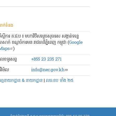
នាក់ទំនង
ទីស្ដីការ គ.ជ.ប ៖ មហាវិថីសម្ដេចសុធារស សង្កាត់ទន្លេ
បាសាក់ ខណ្ឌចំការមន រាជធានីភ្នំពេញ កម្ពុជា (
Google
Maps
)
លេខ​ទូរសព្ទ
+855 23 235 271
៊ីម៉ែល
info@nec.gov.kh
អគ្គនាយកដ្ឋាន & នាយកដ្ឋាន
|
លធ.ខប ទាំង ២៥