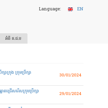
Language:
EN
អំពី គ.ជ.ប
ាក្រុង ក្រុមប្រឹក្សា
30/01/2024
នោតជ្រើសរើសក្រុមប្រឹក្សា
29/01/2024