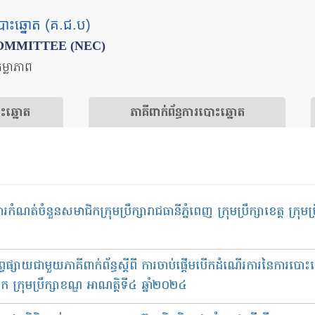
បោះឆ្នោត (គ.ជ.ប)
OMMITTEE (NEC)
តម្លាភាព
ោះឆ្នោត
​ភាគីពាក់ព័ន្ធ​​ការ​បោះឆ្នោត
ំនួនសមាជិកក្រុមប្រឹក្សារាជធានីភ្នំពេញ ក្រុមប្រឹក្សាខេត្ត ក្រុមប្រឹក្ស
្វផ្សាយជាមួយភាគីពាក់ព័ន្ធស្ដីពី ការចាប់ផ្ដើមបើកដំណើរការនៃការបោះឆ្
ាស្រុក ក្រុមប្រឹក្សាខណ្ឌ អាណត្តិទី៤ ឆ្នាំ២០២៤