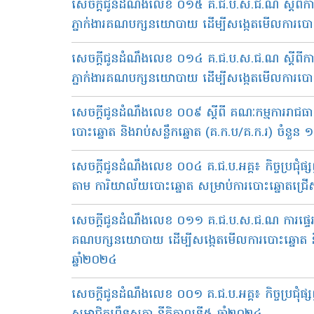
សេចក្តីជូនដំណឹងលេខ ០១៥ គ.ជ.ប.ស.ជ.ណ ស្តីពីការផ្ទ
ភ្នាក់ងារគណបក្សនយោបាយ ដើម្បីសង្កេតមើលការបោះឆ្
សេចក្តីជូនដំណឹងលេខ ០១៤ គ.ជ.ប.ស.ជ.ណ ស្តីពីការផ្ទ
ភ្នាក់ងារគណបក្សនយោបាយ ដើម្បីសង្កេតមើលការបោះឆ្ន
សេចក្តីជូនដំណឹងលេខ ០០៩​ ស្ដីពី គណៈកម្មការរាជ
បោះឆ្នោត និងរាប់សន្លឹកឆ្នោត (គ.ក.ប/គ.ក.រ) ចំនួន ១៩៨
សេចក្តីជូនដំណឹងលេខ ០០៤ គ.ជ.ប.អគ្គ៖ កិច្ចប្រជុំផ
តាម ការិយាល័យបោះឆ្នោត សម្រាប់ការបោះឆ្នោតជ្រើស
សេចក្តីជូនដំណឹងលេខ ០១១ គ.ជ.ប.ស.ជ.ណ ការផ្ទេរសិទ្
គណបក្សនយោបាយ ដើម្បីសង្កេតមើលការបោះឆ្នោត និងកា
ឆ្នាំ២០២៤
សេចក្តីជូនដំណឹងលេខ ០០១ គ.ជ.ប.អគ្គ៖ កិច្ចប្រជុំផ្សព