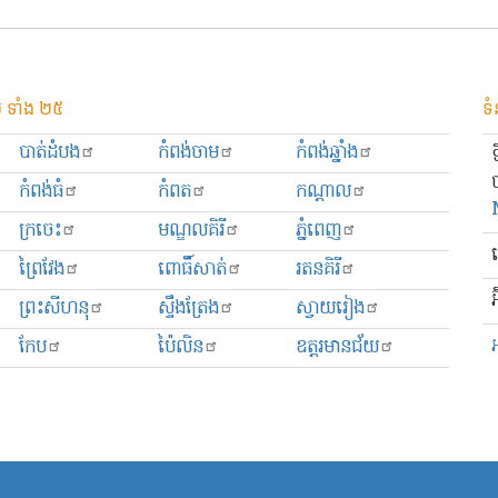
 ទាំង ២៥
ទំ
បាត់ដំបង
កំពង់ចាម
កំពង់ឆ្នាំង
កំពង់ធំ
កំពត
កណ្ដាល
ក្រចេះ
មណ្ឌលគិរី
ភ្នំពេញ
ព្រៃវែង
ពោធិ៍សាត់
រតនគិរី
អ
ព្រះសីហនុ
ស្ទឹងត្រែង
ស្វាយរៀង
កែប
ប៉ៃលិន
ឧត្ដរមានជ័យ