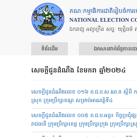
Skip
គណៈកម្មាធិការជាតិរៀបចំការ
to
NATIONAL ELECTION C
main
ឯករាជ្យ អព្យាក្រឹត សច្ចៈ យុត្តិធម៌ 
content
ទំព័រ​ដើម
ឯកសារ​ពាក់ព័ន្ធ​ការ​ប
សេចក្ដីជូនដំណឹង ខែមករា ឆ្នាំ២០២៤
សេចក្ដីជូនដំណឹងលេខ ០១៦​ គ.ជ.ប.ស.ណ.ន ស្ដីពី ការកំណត់ច
ស្រុក ក្រុមប្រឹក្សាខណ្ឌ សម្រាប់អាណត្តិទី៤
សេចក្តីជូនដំណឹងលេខ ០០៥ គ.ជ.ប.អគ្គ៖ កិច្ចប្រជុំផ្សព
រាជធានី ក្រុមប្រឹក្សាខេត្ត ក្រុមប្រឹក្សាក្រុង ក្រុមប្រឹក្ស