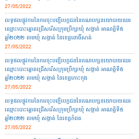
27/05/2022
លទ្ធផលផ្លូវការនៃការចុះបញ្ជីបេក្ខជននៃគណបក្សនយោបាយឈរ
ឈ្មោះបោះឆ្នោតជ្រើសរើសក្រុមប្រឹក្សាឃុំ សង្កាត់ អាណត្តិទី៥
ឆ្នាំ២០២២ តាមឃុំ សង្កាត់ នៃខេត្តពោធិ៍សាត់
27/05/2022
លទ្ធផលផ្លូវការនៃការចុះបញ្ជីបេក្ខជននៃគណបក្សនយោបាយឈរ
ឈ្មោះបោះឆ្នោតជ្រើសរើសក្រុមប្រឹក្សាឃុំ សង្កាត់ អាណត្តិទី៥
ឆ្នាំ២០២២ តាមឃុំ សង្កាត់ នៃខេត្តកោះកុង
27/05/2022
លទ្ធផលផ្លូវការនៃការចុះបញ្ជីបេក្ខជននៃគណបក្សនយោបាយឈរ
ឈ្មោះបោះឆ្នោតជ្រើសរើសក្រុមប្រឹក្សាឃុំ សង្កាត់ អាណត្តិទី៥
ឆ្នាំ២០២២ តាមឃុំ សង្កាត់ នៃខេត្តកំពត
27/05/2022