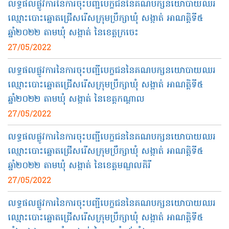
លទ្ធផលផ្លូវការនៃការចុះបញ្ជីបេក្ខជននៃគណបក្សនយោបាយឈរ
ឈ្មោះបោះឆ្នោតជ្រើសរើសក្រុមប្រឹក្សាឃុំ សង្កាត់ អាណត្តិទី៥
ឆ្នាំ២០២២ តាមឃុំ សង្កាត់ នៃខេត្តក្រចេះ
27/05/2022
លទ្ធផលផ្លូវការនៃការចុះបញ្ជីបេក្ខជននៃគណបក្សនយោបាយឈរ
ឈ្មោះបោះឆ្នោតជ្រើសរើសក្រុមប្រឹក្សាឃុំ សង្កាត់ អាណត្តិទី៥
ឆ្នាំ២០២២ តាមឃុំ សង្កាត់ នៃខេត្តកណ្តាល
27/05/2022
លទ្ធផលផ្លូវការនៃការចុះបញ្ជីបេក្ខជននៃគណបក្សនយោបាយឈរ
ឈ្មោះបោះឆ្នោតជ្រើសរើសក្រុមប្រឹក្សាឃុំ សង្កាត់ អាណត្តិទី៥
ឆ្នាំ២០២២ តាមឃុំ សង្កាត់ នៃខេត្តមណ្ឌលគិរី
27/05/2022
លទ្ធផលផ្លូវការនៃការចុះបញ្ជីបេក្ខជននៃគណបក្សនយោបាយឈរ
ឈ្មោះបោះឆ្នោតជ្រើសរើសក្រុមប្រឹក្សាឃុំ សង្កាត់ អាណត្តិទី៥