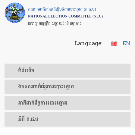
Skip
គណៈកម្មាធិការជាតិរៀបចំការបោះឆ្នោត (គ.ជ.ប)
to
NATIONAL ELECTION COMMITTEE (NEC)
main
ឯករាជ្យ អព្យាក្រឹត សច្ចៈ យុត្តិធម៌ តម្លាភាព
content
Language:
EN
ទំព័រ​ដើម
ឯកសារ​ពាក់ព័ន្ធ​ការ​បោះឆ្នោត
​ភាគីពាក់ព័ន្ធ​​ការ​បោះឆ្នោត
អំពី គ.ជ.ប