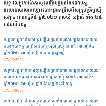
លទ្ធផលផ្លូវការនៃការចុះបញ្ជីបេក្ខជននៃគណបក្ស
នយោបាយឈរឈ្មោះបោះឆ្នោតជ្រើសរើសក្រុមប្រឹក្សាឃុំ
សង្កាត់ អាណត្តិទី៥ ឆ្នាំ២០២២ តាមឃុំ សង្កាត់ ទាំង ២៥
រាជធានី ខេត្ត
លទ្ធផលផ្លូវការនៃការចុះបញ្ជីបេក្ខជននៃគណបក្សនយោបាយឈរ
ឈ្មោះបោះឆ្នោតជ្រើសរើសក្រុមប្រឹក្សាឃុំ សង្កាត់ អាណត្តិទី៥
ឆ្នាំ២០២២ តាមឃុំ សង្កាត់ នៃខេត្តត្បូងឃ្មុំ
27/05/2022
លទ្ធផលផ្លូវការនៃការចុះបញ្ជីបេក្ខជននៃគណបក្សនយោបាយឈរ
ឈ្មោះបោះឆ្នោតជ្រើសរើសក្រុមប្រឹក្សាឃុំ សង្កាត់ អាណត្តិទី៥
ឆ្នាំ២០២២ តាមឃុំ សង្កាត់ នៃខេត្តព្រះសីហានុ
27/05/2022
លទ្ធផលផ្លូវការនៃការចុះបញ្ជីបេក្ខជននៃគណបក្សនយោបាយឈរ