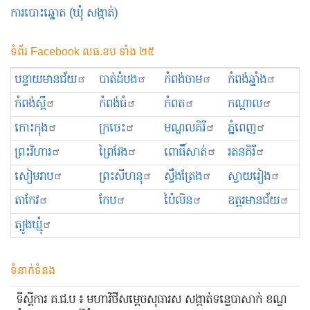
ការបោះឆ្នោត (ឃុំ សង្កាត់)
ទំព័រ Facebook លធ.ខប ទាំង ២៥
បន្ទាយមានជ័យ
បាត់ដំបង
កំពង់ចាម
កំពង់ឆ្នាំង
កំពង់ស្ពឺ
កំពង់ធំ
កំពត
កណ្ដាល
កោះកុង
ក្រចេះ
មណ្ឌលគិរី
ភ្នំពេញ
ព្រះ​វិហារ
ព្រៃវែង
ពោធិ៍សាត់
រតនគិរី
សៀមរាប
ព្រះសីហនុ
ស្ទឹងត្រែង
ស្វាយរៀង
តាកែវ
កែប
ប៉ៃលិន
ឧត្ដរមានជ័យ
ត្បូងឃ្មុំ
ទំនាក់ទំនង
ទីស្ដីការ គ.ជ.ប ៖ មហាវិថីសម្ដេចសុធារស សង្កាត់ទន្លេបាសាក់ ខណ្ឌ