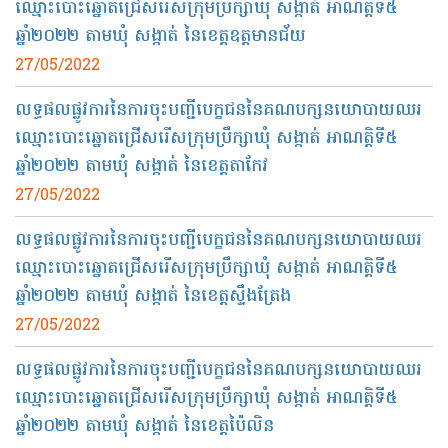
ឈ្មោះបោះឆ្នោតជ្រើសរើសក្រុមប្រឹក្សាឃុំ សង្កាត់ អាណត្តិទី៥
ឆ្នាំ២០២២ តាមឃុំ សង្កាត់ នៃខេត្តឧត្តមានជ័យ
27/05/2022
លទ្ធផលផ្លូវការនៃការចុះបញ្ជីបេក្ខជននៃគណបក្សនយោបាយឈរ
ឈ្មោះបោះឆ្នោតជ្រើសរើសក្រុមប្រឹក្សាឃុំ សង្កាត់ អាណត្តិទី៥
ឆ្នាំ២០២២ តាមឃុំ សង្កាត់ នៃខេត្តតាកែវ
27/05/2022
លទ្ធផលផ្លូវការនៃការចុះបញ្ជីបេក្ខជននៃគណបក្សនយោបាយឈរ
ឈ្មោះបោះឆ្នោតជ្រើសរើសក្រុមប្រឹក្សាឃុំ សង្កាត់ អាណត្តិទី៥
ឆ្នាំ២០២២ តាមឃុំ សង្កាត់ នៃខេត្តស្ទឹងត្រែង
27/05/2022
លទ្ធផលផ្លូវការនៃការចុះបញ្ជីបេក្ខជននៃគណបក្សនយោបាយឈរ
ឈ្មោះបោះឆ្នោតជ្រើសរើសក្រុមប្រឹក្សាឃុំ សង្កាត់ អាណត្តិទី៥
ឆ្នាំ២០២២ តាមឃុំ សង្កាត់ នៃខេត្តប៉ៃលិន