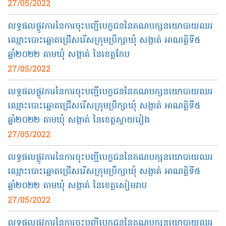
27/05/2022
លទ្ធផលផ្លូវការនៃការចុះបញ្ជីបេក្ខជននៃគណបក្សនយោបាយឈរ
ឈ្មោះបោះឆ្នោតជ្រើសរើសក្រុមប្រឹក្សាឃុំ សង្កាត់ អាណត្តិទី៥
ឆ្នាំ២០២២ តាមឃុំ សង្កាត់ នៃខេត្តកែប
27/05/2022
លទ្ធផលផ្លូវការនៃការចុះបញ្ជីបេក្ខជននៃគណបក្សនយោបាយឈរ
ឈ្មោះបោះឆ្នោតជ្រើសរើសក្រុមប្រឹក្សាឃុំ សង្កាត់ អាណត្តិទី៥
ឆ្នាំ២០២២ តាមឃុំ សង្កាត់ នៃខេត្តស្វាយរៀង
27/05/2022
លទ្ធផលផ្លូវការនៃការចុះបញ្ជីបេក្ខជននៃគណបក្សនយោបាយឈរ
ឈ្មោះបោះឆ្នោតជ្រើសរើសក្រុមប្រឹក្សាឃុំ សង្កាត់ អាណត្តិទី៥
ឆ្នាំ២០២២ តាមឃុំ សង្កាត់ នៃខេត្តសៀមរាប
27/05/2022
លទ្ធផលផ្លូវការនៃការចុះបញ្ជីបេក្ខជននៃគណបក្សនយោបាយឈរ