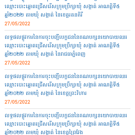
ឈ្មោះបោះឆ្នោតជ្រើសរើសក្រុមប្រឹក្សាឃុំ សង្កាត់ អាណត្តិទី៥
ឆ្នាំ២០២២ តាមឃុំ សង្កាត់ នៃខេត្តរតនគិរី
27/05/2022
លទ្ធផលផ្លូវការនៃការចុះបញ្ជីបេក្ខជននៃគណបក្សនយោបាយឈរ
ឈ្មោះបោះឆ្នោតជ្រើសរើសក្រុមប្រឹក្សាឃុំ សង្កាត់ អាណត្តិទី៥
ឆ្នាំ២០២២ តាមឃុំ សង្កាត់ នៃរាជធាភ្នំពេញ
27/05/2022
លទ្ធផលផ្លូវការនៃការចុះបញ្ជីបេក្ខជននៃគណបក្សនយោបាយឈរ
ឈ្មោះបោះឆ្នោតជ្រើសរើសក្រុមប្រឹក្សាឃុំ សង្កាត់ អាណត្តិទី៥
ឆ្នាំ២០២២ តាមឃុំ សង្កាត់ នៃខេត្ត​ព្រះវិហារ
27/05/2022
លទ្ធផលផ្លូវការនៃការចុះបញ្ជីបេក្ខជននៃគណបក្សនយោបាយឈរ
ឈ្មោះបោះឆ្នោតជ្រើសរើសក្រុមប្រឹក្សាឃុំ សង្កាត់ អាណត្តិទី៥
ឆ្នាំ២០២២ តាមឃុំ សង្កាត់ នៃខេត្តព្រៃវែង