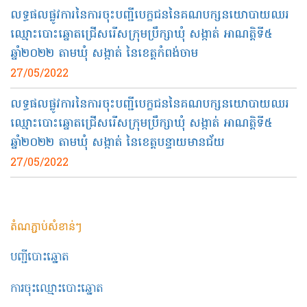
លទ្ធផលផ្លូវការនៃការចុះបញ្ជីបេក្ខជននៃគណបក្សនយោបាយឈរ
ឈ្មោះបោះឆ្នោតជ្រើសរើសក្រុមប្រឹក្សាឃុំ សង្កាត់ អាណត្តិទី៥
ឆ្នាំ២០២២ តាមឃុំ សង្កាត់ នៃខេត្តកំពង់ចាម
27/05/2022
លទ្ធផលផ្លូវការនៃការចុះបញ្ជីបេក្ខជននៃគណបក្សនយោបាយឈរ
ឈ្មោះបោះឆ្នោតជ្រើសរើសក្រុមប្រឹក្សាឃុំ សង្កាត់ អាណត្តិទី៥
ឆ្នាំ២០២២ តាមឃុំ សង្កាត់ នៃខេត្តបន្ទាយមានជ័យ
27/05/2022
តំណភ្ជាប់សំខាន់ៗ
បញ្ជីបោះឆ្នោត
ការចុះឈ្មោះបោះឆ្នោត